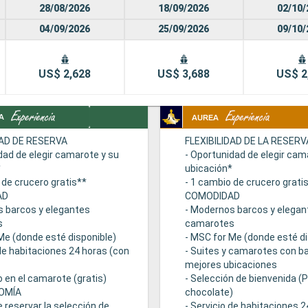
28/08/2026
18/09/2026
02/10/
04/09/2026
25/09/2026
09/10/
US$ 2,628
US$ 3,688
US$ 2
DAD DE RESERVA
FLEXIBILIDAD DE LA RESERV
dad de elegir camarote y su
- Oportunidad de elegir cam
*
ubicación*
 de crucero gratis**
- 1 cambio de crucero grati
AD
COMODIDAD
s barcos y elegantes
- Modernos barcos y elegan
s
camarotes
Me (donde esté disponible)
- MSC for Me (donde esté di
 de habitaciones 24 horas (con
- Suites y camarotes con ba
mejores ubicaciones
 en el camarote (gratis)
- Selección de bienvenida (
OMÍA
chocolate)
e reservar la selección de
- Servicio de habitaciones 