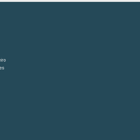
iro
es