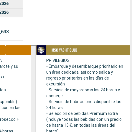
2026
2026
,648
A
PRIVILEGIOS
arote y su
- Embarque y desembarque prioritario en
un área dedicada, así como salida y
s**
regreso prioritarios en los días de
excursión
tes
- Servicio de mayordomo las 24 horas y
conserje
sponible)
- Servicio de habitaciones disponible las
lcón en las
24 horas
- Selección de bebidas Prémium Extra
Prosecco +
(incluye todas las bebidas con un precio
de hasta 13 €, en todas las áreas del
24 horas
barco)