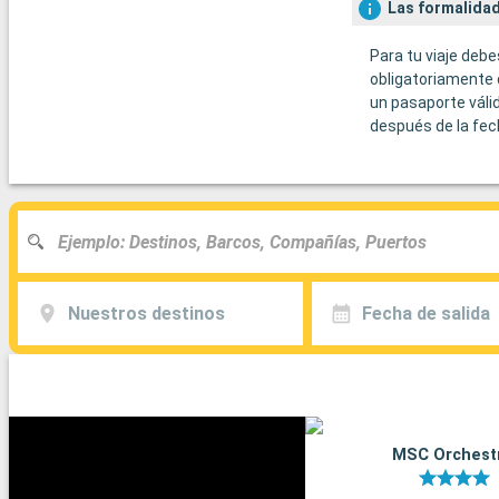
Las formalidad
Para tu viaje debe
obligatoriamente 
un pasaporte váli
después de la fec
Nuestros destinos
Fecha de salida
MSC Orchest