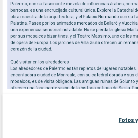
SERVICIO
Palermo, con su fascinante mezcla de influencias árabes, norm
- Personal
barrocas, es una encrucijada cultural única. Explore la Catedral 
OTROS PR
obra maestra de la arquitectura, y el Palacio Normando con su f
- Puntos 
Palatina. Pasee por los animados mercados de Ballarò y Vucciria
una experiencia sensorial inolvidable. No se pierda la iglesia Ma
por sus mosaicos bizantinos, y el Teatro Massimo, uno de los m
de ópera de Europa. Los jardines de Villa Giulia ofrecen un reman
corazón de la ciudad.
Qué visitar en los alrededores
Los alrededores de Palermo están repletos de lugares notables.
encantadora ciudad de Monreale, con su catedral dorada y sus
mosaicos, es de visita obligada. Las antiguas ruinas de Solunto 
ofrecen una fascinante visión de la historia antigua de Sicilia. Pa
en la playa, Mondello, con su arena blanca y aguas cristalinas, es
popular. Los amantes de la naturaleza apreciarán una excursión 
natural de Capo Gallo, que ofrece espectaculares paseos y paisa
Fotos y