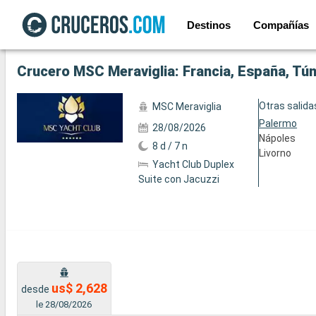
Destinos
Compañías
Ver las 129 fotos siguientes
Crucero MSC Meraviglia: Francia, España, Tún
Otras salida
MSC Meraviglia
Palermo
28/08/2026
Nápoles
8 d / 7 n
Livorno
Yacht Club Duplex
Suite con Jacuzzi
us$ 2,628
desde
le 28/08/2026