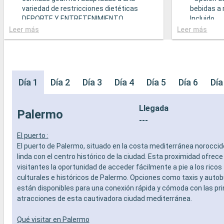
variedad de restricciones dietéticas
bebidas a 
DEPORTE Y ENTRETENIMIENTO
Incluido
- Programa variado de espectáculos en el
- Bufé con
Leer más
Leer más
teatro al estilo de Broadway
gastronó
- Área de piscina
- Restaura
- Instalaciones deportivas al aire libre
comidas g
- Gimnasio equipado con vistas
variedad d
panorámicas
- Posibilid
Día 1
Día 2
Día 3
Día 4
Día 5
Día 6
Día
- Actividades de entretenimiento para
(sujeto a d
adultos, bebés y niños
- 20% de 
Llegada
- Actividades recreativas para niños
prepago d
Palermo
SERVICIOS
especiali
---
- Personal multilingue cualificado
DEPORTE 
El puerto :
OTROS PRIVILEGIOS
- Programa
El puerto de Palermo, situado en la costa mediterránea norocciden
- Puntos MSC Voyagers Club
teatro al 
linda con el centro histórico de la ciudad. Esta proximidad ofrece 
- Área de 
visitantes la oportunidad de acceder fácilmente a pie a los ricos
- Instalaci
culturales e históricos de Palermo. Opciones como taxis y aut
- Gimnasio
están disponibles para una conexión rápida y cómoda con las pri
panorámi
- Activida
atracciones de esta cautivadora ciudad mediterránea.
adultos, b
- Activida
Qué visitar en Palermo