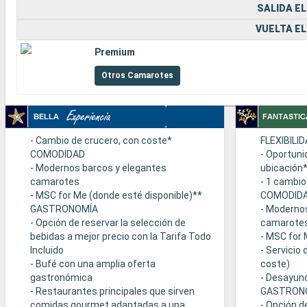
SALIDA EL
VUELTA EL
Premium
Otros Camarotes
- Cambio de crucero, con coste*
FLEXIBILI
COMODIDAD
- Oportuni
- Modernos barcos y elegantes
ubicación
camarotes
- 1 cambio
- MSC for Me (donde esté disponible)**
COMODID
GASTRONOMÍA
- Moderno
- Opción de reservar la selección de
camarote
bebidas a mejor precio con la Tarifa Todo
- MSC for 
Incluido
- Servicio
- Bufé con una amplia oferta
coste)
gastronómica
- Desayuno
- Restaurantes principales que sirven
GASTRON
comidas gourmet adaptadas a una
- Opción d