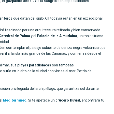
o
, el
gazpacho andaluz
o la
sangría
son especialidades
 enteros que datan del siglo XIII todavía están en un excepcional
irá fascinado por una arquitectura refinada y bien conservada.
Catedral de Palma
y el
Palacio de la Almudaina
, un majestuoso
nidad.
den contemplar el paisaje cubierto de ceniza negra volcánica que
nerife
, la isla más grande de las Canarias, y comienza desde el
al mar, sus
playas paradisíacas
son famosas.
e sitúa en lo alto de la ciudad con vistas al mar. Patria de
sición privilegiada del archipiélago, que garantiza sol durante
el
Mediterráneo
. Si te apetece un
crucero fluvial
, encontrará tu