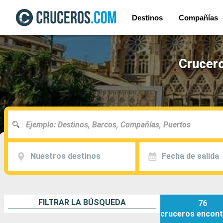
Destinos
Compañías
Crucero
Nuestros destinos
Fecha de salida
FILTRAR LA BÚSQUEDA
76
cruceros
encont