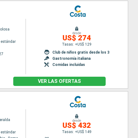
volosa
desde
US$ 274
 estándar
Tasas: +US$ 129
Club de niños gratis desde los 3
27
Gastronomía italiana
Comidas incluidas
VER LAS OFERTAS
eralda
desde
US$ 432
Tasas: +US$ 149
 estándar