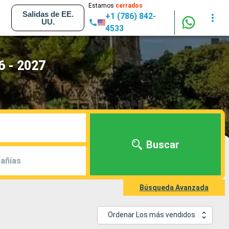
Estamos
cerrados
Salidas de EE.
+1 (786) 842-
UU.
4533
6 - 2027
Buscar
añías
Búsqueda Avanzada
Ordenar Los más vendidos