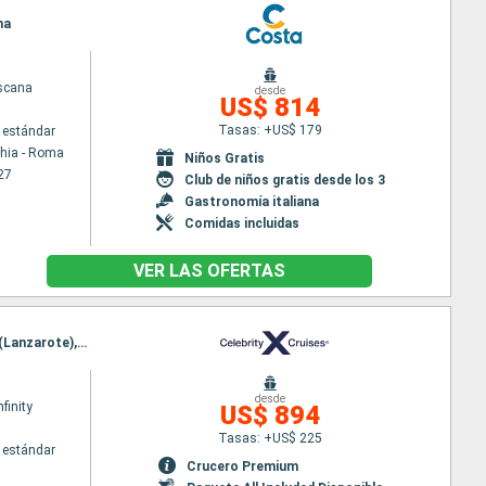
ma
scana
desde
US$ 814
Tasas: +US$ 179
 estándar
chia - Roma
Niños Gratis
27
Club de niños gratis desde los 3
Gastronomía italiana
Comidas incluidas
VER LAS OFERTAS
Itinerario : Barcelona, Malaga, Tánger, Casablanca, Las Palmas, Santa Cruz de Tenerife, Arrecife (Lanzarote), Gibraltar, Barcelona
desde
nfinity
US$ 894
Tasas: +US$ 225
 estándar
Crucero Premium