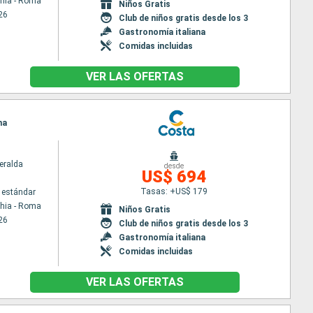
chia - Roma
Niños Gratis
26
Club de niños gratis desde los 3
Gastronomía italiana
Comidas incluidas
VER LAS OFERTAS
ma
eralda
desde
US$ 694
Tasas: +US$ 179
 estándar
chia - Roma
Niños Gratis
26
Club de niños gratis desde los 3
Gastronomía italiana
Comidas incluidas
VER LAS OFERTAS