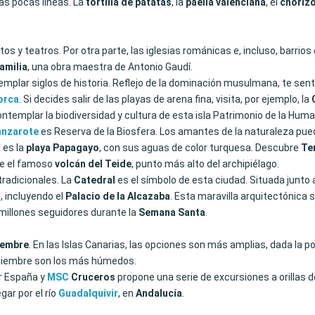
as pocas líneas. La
tortilla de patatas
, la
paella valenciana
, el
choriz
s y teatros. Por otra parte, las iglesias románicas e, incluso, barrios
amilia
, una obra maestra de Antonio Gaudí.
mplar siglos de historia. Reflejo de la dominación musulmana, te sent
orca
. Si decides salir de las playas de arena fina, visita, por ejemplo, la
ontemplar la biodiversidad y cultura de esta isla Patrimonio de la Huma
anzarote
es Reserva de la Biosfera. Los amantes de la naturaleza pue
 es la
playa Papagayo
, con sus aguas de color turquesa. Descubre
Te
re el famoso
volcán del Teide
, punto más alto del archipiélago.
radicionales. La
Catedral
es el símbolo de esta ciudad. Situada junto 
 incluyendo el
Palacio de la Alcazaba
. Esta maravilla arquitectónica s
 millones seguidores durante la
Semana Santa
.
tiembre
. En las Islas Canarias, las opciones son más amplias, dada la po
iciembre son los más húmedos.
or España y
MSC
Cruceros
propone una serie de excursiones a orillas d
gar por el río
Guadalquivir
, en
Andalucía
.