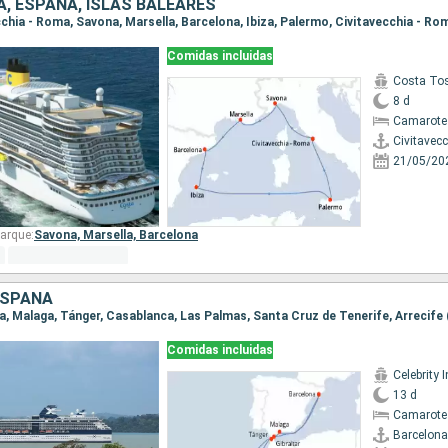
IA, ESPAÑA, ISLAS BALEARES
ecchia - Roma, Savona, Marsella, Barcelona, Ibiza, Palermo, Civitavecchia - Ro
Comidas incluidas
Costa To
8 d
Camarote
Civitavec
21/05/20
arque:
Savona,
Marsella,
Barcelona
ESPAÑA
Comidas incluidas
Celebrity I
13 d
Camarote
Barcelona