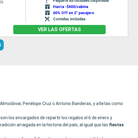
Paquete All Included Disponible
26
Hasta -$600/cabina
60% Off en 2° pasajero
Comidas incluidas
VER LAS OFERTAS
S
ro Almodóvar, Penélope Cruz o Antonio Banderas, y atletas como
son los encargados de repartir los regalos el 6 de enero y
adición arraigada en la historia del país, al igual que las
fiestas