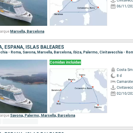
Civitavec
06/11/20
arque:
Marsella,
Barcelona
IA, ESPAÑA, ISLAS BALEARES
ecchia - Roma, Savona, Marsella, Barcelona, Ibiza, Palermo, Civitavecchia - Ro
Comidas incluidas
Costa Sm
8 d
Camarote
Civitavec
02/10/20
arque:
Savona,
Palermo,
Marsella,
Barcelona