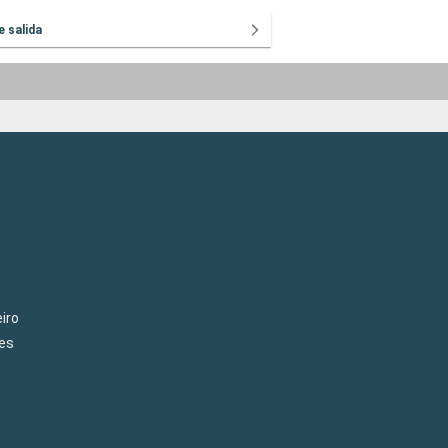
e salida
iro
es