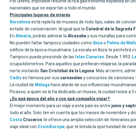
Por último, imposible resumir la rica gastronomía española en un
nacionales que se exportan a todo el mundo.
Principales lugares de interés
Barcelona
está repleta de museos de todo tipo, salas de concierto
estado de conservación. Al igual que la
Catedral de la Sagrada F
En
Almería
, podrás admirar la
Alcazaba
y sus murallas para conte
No pueden faltar tampoco ciudades como
Ibiza
o
Palma de Mall
edificio de la época musulmana. La escala en Ibiza te permitirá c
Tampoco puede prescindir de las
Islas Canarias
. Desde 1.993,
L
ocupa kilómetros. Para aquellos que prefieran relajarse, la parada
norte visitando
San Cristóbal de la Laguna
. Más al centro, admi
Cádiz
es famosa por sus
carnavales
y concursos de canciones t
La ciudad de
Málaga
hace alarde de sus influencias musulmanas,
Picasso, a quien se le ha dedicado un museo, la ciudad reúne a 5
¿En qué época del año y con qué compañía viajar?
El mejor momento para un viaje a este país es entre
junio y sep
todo el año. Solo ten en cuenta que los meses de noviembre y d
Costa
Cruceros
te ofrece una amplia selección de itinerarios p
viaje ideal con
CroisiEurope
, que te brinda la oportunidad de nave