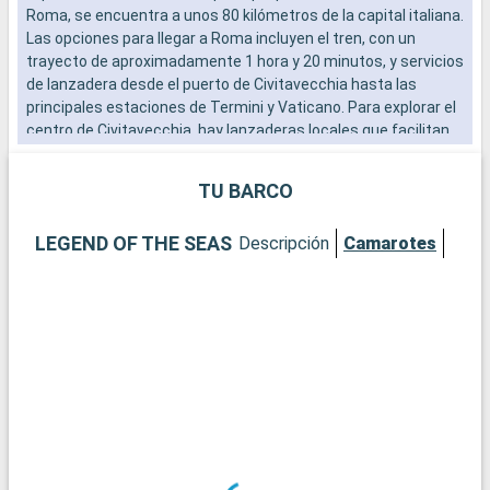
Roma, se encuentra a unos 80 kilómetros de la capital italiana.
s
Las opciones para llegar a Roma incluyen el tren, con un
c
trayecto de aproximadamente 1 hora y 20 minutos, y servicios
y
de lanzadera desde el puerto de Civitavecchia hasta las
L
principales estaciones de Termini y Vaticano. Para explorar el
i
centro de Civitavecchia, hay lanzaderas locales que facilitan
b
el acceso a los lugares de interés cercanos al puerto. Esta
escala mediterránea es un punto de partida ideal para
Q
TU BARCO
descubrir los tesoros de la Ciudad Eterna.
N
¿Qué se puede visitar en Civitavecchia?
f
LEGEND OF THE SEAS
Descripción
Camarotes
Civitavecchia, histórica ciudad portuaria, ofrece interesantes
g
lugares cerca del puerto. Explore la Fortaleza Michelangelo, un
d
bastión renacentista con vistas panorámicas al mar. Pasee
a
por el Lungomare, el animado paseo marítimo, para vivir una
S
auténtica experiencia local. El Museo Arqueológico Nacional
R
de Civitavecchia, ubicado en un antiguo edificio termal, exhibe
n
hallazgos arqueológicos locales que reflejan la rica historia de
u
la región.
N
¿Qué visitar en la zona?
a
¿Qué visitar en la zona?
Roma, a poca distancia de Civitavecchia, es una visita
Q