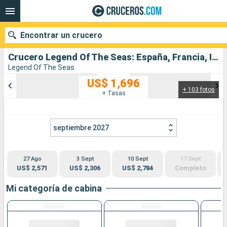
Encontrar un crucero
Crucero Legend Of The Seas: España, Francia, Italia salida desde Civitavecchia - Roma
Legend Of The Seas
US$ 1,696
+ 103 fotos
Nuestros destinos
+ Tasas
Fecha de salida
septiembre 2027
Puertos
Compañías
27 Ago
3 Sept
10 Sept
17 Sept
Buscar
US$ 2,571
US$ 2,306
US$ 2,784
Completo
Mi categoría de cabina