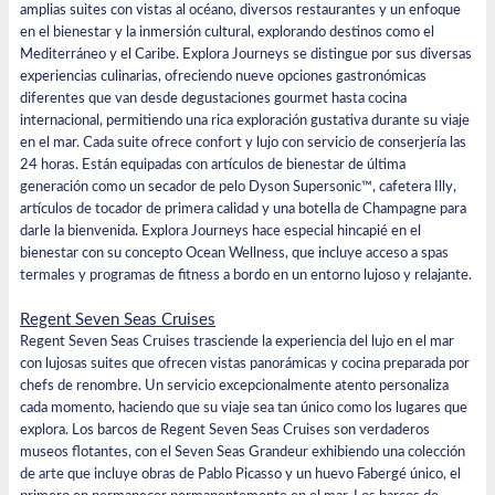
amplias suites con vistas al océano, diversos restaurantes y un enfoque
en el bienestar y la inmersión cultural, explorando destinos como el
Mediterráneo y el Caribe.
Explora Jour
neys se distingue por sus diversas
experiencias culinarias, ofreciendo nueve opciones gastronómicas
diferentes que van desde degustaciones gourmet hasta cocina
internacional, permitiendo una rica exploración gustativa durante su viaje
en el mar. Cada suite ofrece confort y lujo con servicio de conserjería las
24 horas. Están equipadas con artículos de bienestar de última
generación como un secador de pelo Dyson Supersonic™, cafetera Illy,
artículos de tocador de primera calidad y una botella de Champagne para
darle la bienvenida. Explora Journeys hace especial hincapié en el
bienestar con su concepto Ocean Wellness, que incluye acceso a spas
termales y programas de fitness a bordo en un entorno lujoso y relajante.
Regent Seven Seas Cruises
Regent Seven Seas Cruises trasciende la experiencia del lujo en el mar
con lujosas suites que ofrecen vistas panorámicas y cocina preparada por
chefs de renombre. Un servicio excepcionalmente atento personaliza
cada momento, haciendo que su viaje sea tan único como los lugares que
explora. Los barcos de Regent Seven Seas Cruises son verdaderos
museos flotantes, con el Seven Seas Grandeur exhibiendo una colección
de arte que incluye obras de Pablo Picasso y un huevo Fabergé único, el