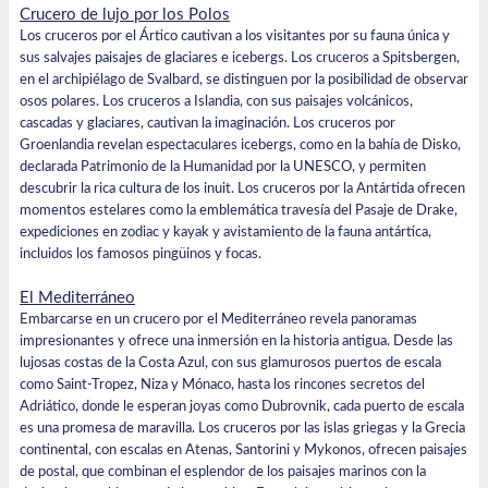
Crucero de lujo por los Polos
Los cruceros por el Ártico
cautivan a los visitantes por su fauna única y
sus salvajes paisajes de glaciares e icebergs. Los cruceros
a Spitsbergen
,
en el archipiélago de Svalbard, se distinguen por la posibilidad de observar
osos polares. Los cruceros
a Islandia
, con sus paisajes volcánicos,
cascadas y glaciares, cautivan la imaginación. Los cruceros
por
Groenlandia
revelan espectaculares icebergs, como en la bahía de Disko,
declarada Patrimonio de la Humanidad por la UNESCO, y permiten
descubrir la rica cultura de los inuit. Los
cruceros por
la Antártida
ofrecen
momentos estelares como la emblemática travesía del Pasaje de Drake,
expediciones en zodiac y kayak y avistamiento de la fauna antártica,
incluidos los famosos pingüinos y focas.
El Mediterráneo
Embarcarse en un
crucero por el Mediterráneo
revela panoramas
impresionantes y ofrece una inmersión en la historia antigua. Desde las
lujosas costas de la Costa Azul, con sus glamurosos puertos de escala
como Saint-Tropez, Niza y Mónaco, hasta los rincones secretos del
Adriático, donde le esperan joyas como Dubrovnik, cada puerto de escala
es una promesa de maravilla. Los
cruceros por las islas griegas
y la Grecia
continental, con escalas en Atenas, Santorini y Mykonos, ofrecen paisajes
de postal, que combinan el esplendor de los paisajes marinos con la