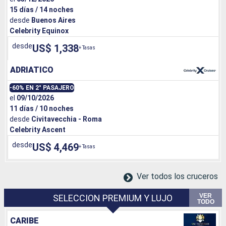
15 días / 14 noches
desde
Buenos Aires
Celebrity Equinox
desde
US$ 1,338
+ Tasas
ADRIATICO
-60% EN 2° PASAJERO
el
09/10/2026
11 días / 10 noches
desde
Civitavecchia - Roma
Celebrity Ascent
desde
US$ 4,469
+ Tasas
Ver todos los cruceros
VER
SELECCION PREMIUM Y LUJO
TODO
CARIBE