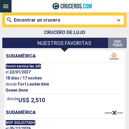
Encontrar un crucero
CRUCERO DE LUJO
VER
NUESTROS FAVORITAS
TODO
Nuestros destinos
SUDAMÉRICA
Fecha de salida
Room service las 24h
el
22/01/2027
18 días / 17 noches
Puertos
Compañías
desde
Fort Lauderdale
Queen Anne
Buscar
desde
US$ 2,510
SUDAMÉRICA
MUY SOLICITADO
el
05/12/2026