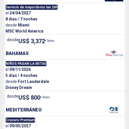
Servicio de mayordomo las 24h
el
24/04/2027
8 días / 7 noches
desde
Miami
MSC World America
desde
US$ 3,372
+ Tasas
BAHAMAS
NIÑOS PAGAN LA MITAD
el
09/11/2026
5 días / 4 noches
desde
Fort Lauderdale
Disney Dream
desde
US$ 800
+ Tasas
MEDITERRÁNEO
Crucero Premium
el
09/05/2027