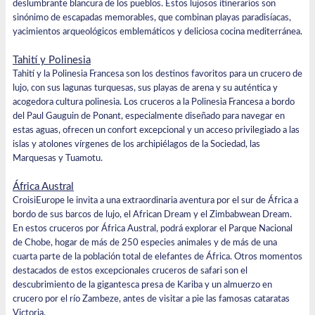
deslumbrante blancura de los pueblos. Estos lujosos itinerarios son
sinónimo de escapadas memorables, que combinan playas paradisíacas,
yacimientos arqueológicos emblemáticos y deliciosa cocina mediterránea.
Tahití y Polinesia
Tahití y la Polinesia Francesa son los destinos favoritos para un crucero de
lujo, con sus lagunas turquesas, sus playas de arena y su auténtica y
acogedora cultura polinesia. Los
cruceros a la Polinesia
Francesa
a bordo
del
Paul Gauguin
de Ponant, especialmente diseñado para navegar en
estas aguas, ofrecen un confort excepcional y un acceso privilegiado a las
islas y atolones vírgenes de los archipiélagos de la Sociedad, las
Marquesas y Tuamotu.
África Austral
CroisiEurope le invita a una extraordinaria aventura por el sur de África a
bordo de sus barcos de lujo, el African Dream y el Zimbabwean Dream.
En estos cruceros por África Austral, podrá explorar el Parque Nacional
de Chobe, hogar de más de 250 especies animales y de más de una
cuarta parte de la población total de elefantes de África. Otros momentos
destacados de estos excepcionales cruceros de safari son el
descubrimiento de la gigantesca presa de Kariba y un almuerzo en
crucero por el río Zambeze, antes de visitar a pie las famosas cataratas
Victoria.