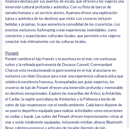
Azamara destaca por sus puertos de escala, que ofrecen a los viajeros una
inmersión cultural profunda y auténtica. Con su flota de barcos de
tamaño humano y un servicio atento,
Azamara
ofrece una exploración
lujosa y auténtica de los destinos que visita. Los cruceros incluyen
bebidas y propinas, lo que aumenta la comodidad de los cruceristas. Los
eventos exclusivos AzAmazing crean experiencias inolvidables, como
conciertos y espectáculos culturales locales, que permiten a los viajeros
conectar más íntimamente con las culturas locales.
Ponant
Ponant
combina el lujo francés y la aventura en el mar, con suntuosas
suites y la refinada gastronomía de Ducasse Conseil.
Commandant
Charcot
está revolucionando la gastronomía en el mar al asociarse en
exclusiva con Alain Ducasse para crear una experiencia culinaria única que
celebra la excelencia francesa. Acompañados por guías expertos, los
cruceros de lujo de Ponant ofrecen una inmersión profunda y memorable
en destinos excepcionales. Explore las maravillas del Ártico, la Antártida,
el Caribe, la región australiana de Kimberley y la Polinesia a bordo de
yates de lujo respetuosos con el medio ambiente. Cada barco dispone de
un puerto deportivo equipado para realizar actividades como excursiones
en zodiac y kayak. Las suites del Ponant ofrecen impresionantes vistas al
mar y están totalmente equipadas, incluyendo minibar, altavoz Bluetooth
Bose, cafetera espresso y artículos de tocador Hermès de lujo.