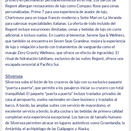
primero en permanecer permanentemente en el mar. Los barcos de
Regent albergan restaurantes de lujo como Compass Rose para cenas
personalizadas, Prime 7 para una experiencia de asador de lujo,
Chartreuse para un toque francés moderno y Sette Mari en La Veranda
para sabrosas especialidades italianas. La oferta de todo incluido del
Regent incluye excursiones ilimitadas, cenas y bebidas de lujo sin coste
adicional, e incluso vuelos. En cuanto al bienestar, Serene Spa & Wellness,
que también se encuentra en Seven Seas Grandeur, mejora la experiencia
de lujo y relajación a bordo con tratamientos de vanguardia como el
masaje Zero Gravity Wellness, que ofrece un efecto de ingravidez. El
ritual de hidratación tahitiano, exclusivo de las suites Regent, ofrece una
escapada sensorial al Pacífico Sur.
Silversea
Silversea sube el listón de los cruceros de lujo con su exclusivo paquete
"puerta a puerta", que permite a los pasajeros iniciar su crucero con total
tranquilidad. El paquete "puerta a puerta" incluye traslados privados de
casa al aeropuerto, vuelos nacionales en clase business y traslados al
barco. A bordo, las amplias suites con servicio de mayordomo, el
excelente servicio a bordo, la alta cocina y las bebidas de primera calidad
completan esta experiencia excepcional. Los barcos de tamaño humano
de Silversea permiten atracar en lugares auténticos como Groenlandia, la
Antártida, el archipiélago de las Galápagos y Alaska.