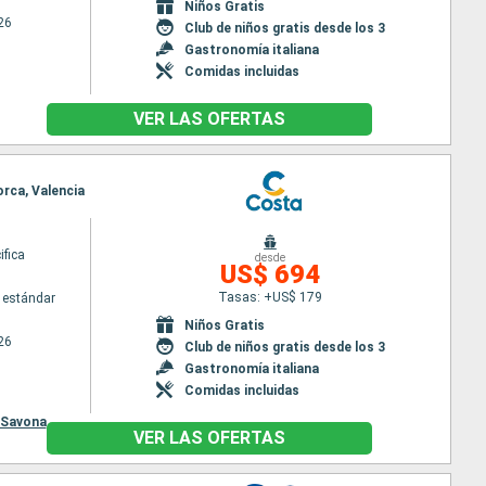
Niños Gratis
26
Club de niños gratis desde los 3
Gastronomía italiana
Comidas incluidas
VER LAS OFERTAS
orca, Valencia
ifica
desde
US$ 694
Tasas: +US$ 179
 estándar
Niños Gratis
26
Club de niños gratis desde los 3
Gastronomía italiana
Comidas incluidas
Savona
VER LAS OFERTAS