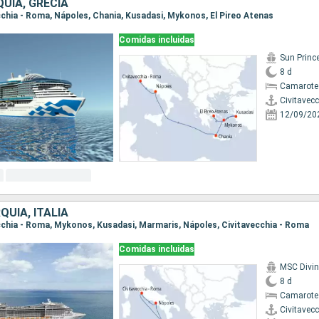
QUÍA, GRECIA
ecchia - Roma, Nápoles, Chania, Kusadasi, Mykonos, El Pireo Atenas
Comidas incluidas
Sun Princ
8 d
Camarote
Civitavec
12/09/20
QUÍA, ITALIA
vecchia - Roma, Mykonos, Kusadasi, Marmaris, Nápoles, Civitavecchia - Roma
Comidas incluidas
MSC Divi
8 d
Camarote
Civitavec