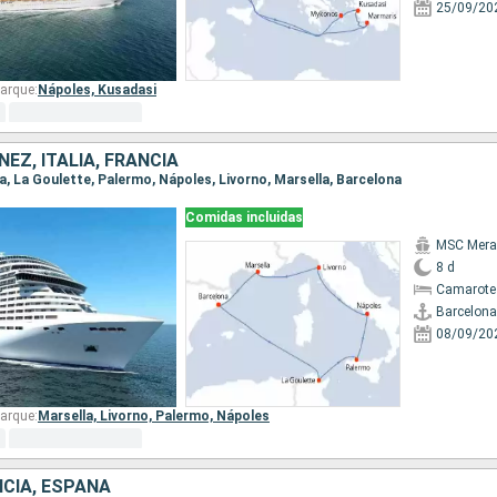
25/09/20
arque:
Nápoles,
Kusadasi
EZ, ITALIA, FRANCIA
na, La Goulette, Palermo, Nápoles, Livorno, Marsella, Barcelona
Comidas incluidas
MSC Merav
8 d
Camarote
Barcelona
08/09/20
arque:
Marsella,
Livorno,
Palermo,
Nápoles
NCIA, ESPAÑA