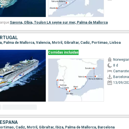
arque:
Savona,
Olbia,
Toulon LA seyne sur mer,
Palma de Mallorca
ORTUGAL
na, Palma de Mallorca, Valencia, Motril, Gibraltar, Cadiz, Portimao, Lisboa
Comidas incluidas
Norwegia
8 d
Camarote
Barcelona
13/09/20
 ESPAÑA
 Portimao, Cadiz, Motril, Gibraltar, Ibiza, Palma de Mallorca, Barcelona