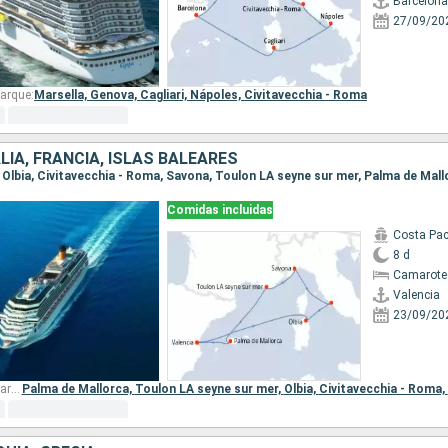
Barcelona
27/09/20
arque:
Marsella,
Genova,
Cagliari,
Nápoles,
Civitavecchia - Roma
LIA, FRANCIA, ISLAS BALEARES
a, Olbia, Civitavecchia - Roma, Savona, Toulon LA seyne sur mer, Palma de Mall
Comidas incluidas
Costa Pac
8 d
Camarote
Valencia
23/09/20
Otros puertos de embarque:
Palma de Mallorca,
Toulon LA seyne sur mer,
Olbia,
Civitavecchia - Roma,