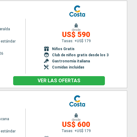
eralda
desde
US$ 590
Tasas: +US$ 179
 estándar
Niños Gratis
26
Club de niños gratis desde los 3
Gastronomía italiana
Comidas incluidas
VER LAS OFERTAS
scana
desde
US$ 600
Tasas: +US$ 179
 estándar