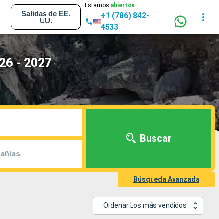
Estamos
abiertos
Salidas de EE.
+1 (786) 842-
UU.
4533
26 - 2027
Buscar
añías
Búsqueda Avanzada
Ordenar Los más vendidos