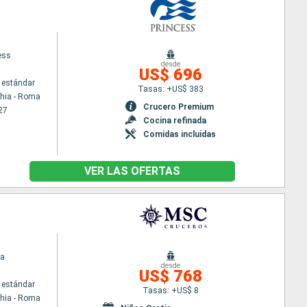
ess
desde
US$ 696
 estándar
Tasas: +US$ 383
chia - Roma
Crucero Premium
27
Cocina refinada
Comidas incluidas
VER LAS OFERTAS
na
desde
US$ 768
 estándar
Tasas: +US$ 8
chia - Roma