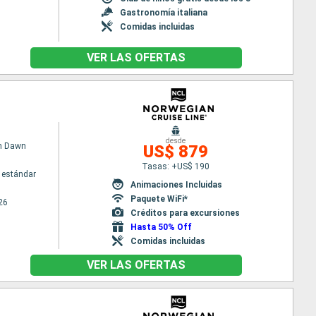
Gastronomía italiana
Comidas incluidas
VER LAS OFERTAS
desde
n Dawn
US$ 879
Tasas: +US$ 190
 estándar
Animaciones Incluidas
Paquete WiFi*
26
Créditos para excursiones
Hasta 50% Off
Comidas incluidas
VER LAS OFERTAS