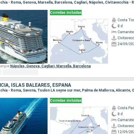
ecchia - Roma, Genova, Marsella, Barcelona, Cagliari, Nápoles, Civitavecchia -
Comidas incluidas
Costa To
8 d
Camarote
Civitavec
24/09/20
arque:
Nápoles,
Genova,
Cagliari,
Marsella,
Barcelona
NCIA, ISLAS BALEARES, ESPAÑA
Comidas incluidas
Costa Pac
8 d
Camarote
Civitavec
12/09/20