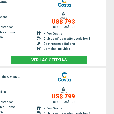
 Roma
scana
desde
US$ 793
Tasas: +US$ 179
 estándar
chia - Roma
Niños Gratis
26
Club de niños gratis desde los 3
Gastronomía italiana
Comidas incluidas
VER LAS OFERTAS
Itinerario : Civitavecchia - Roma, Savona, Toulon LA seyne sur mer, Palma de Mallorca, Alicante, Olbia, Civitavecchia - Roma
ifica
desde
US$ 799
Tasas: +US$ 179
 estándar
chia - Roma
Niños Gratis
26
Club de niños gratis desde los 3