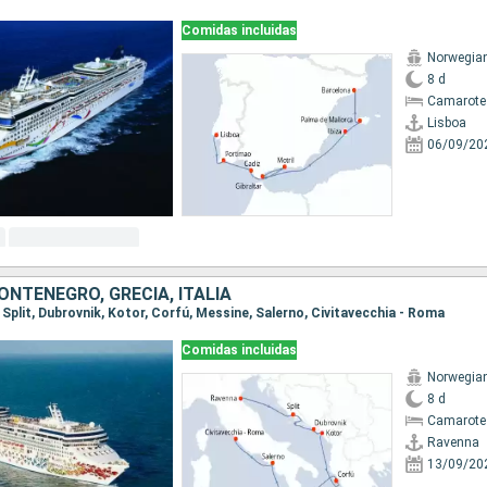
Comidas incluidas
Norwegia
8 d
Camarote
Lisboa
06/09/20
ONTENEGRO, GRECIA, ITALIA
, Split, Dubrovnik, Kotor, Corfú, Messine, Salerno, Civitavecchia - Roma
Comidas incluidas
Norwegia
8 d
Camarote
Ravenna
13/09/20