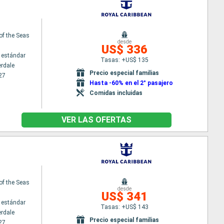
 of the Seas
desde
US$ 336
 estándar
Tasas: +US$ 135
erdale
Precio especial familias
27
Hasta -60% en el 2° pasajero
Comidas incluidas
VER LAS OFERTAS
 of the Seas
desde
US$ 341
 estándar
Tasas: +US$ 143
erdale
Precio especial familias
27