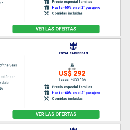
Precio especial familias
27
Hasta -60% en el 2° pasajero
Comidas incluidas
VER LAS OFERTAS
 of the Seas
desde
US$ 292
 estándar
Tasas: +US$ 156
erdale
Precio especial familias
26
Hasta -60% en el 2° pasajero
Comidas incluidas
VER LAS OFERTAS