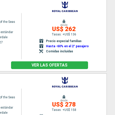
 of the Seas
desde
US$ 262
 estándar
Tasas: +US$ 136
erdale
Precio especial familias
27
Hasta -60% en el 2° pasajero
Comidas incluidas
VER LAS OFERTAS
 of the Seas
desde
US$ 278
 estándar
Tasas: +US$ 158
erdale