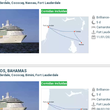
auderdale, Cococay, Nassau, Fort Lauderdale
Comidas incluidas
Brilliance
5 d
Camarote
Fort Laud
11/01/20
DOS, BAHAMAS
uderdale, Cococay, Bimini, Fort Lauderdale
Comidas incluidas
Brilliance
5 d
Camarote
Fort Laud
08/02/20