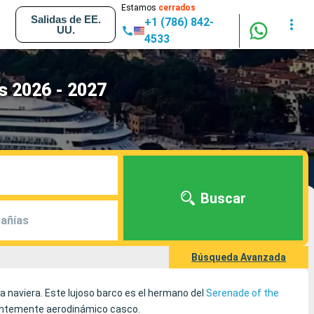
Estamos
cerrados
Salidas de EE.
+1 (786) 842-
UU.
4533
os 2026 - 2027
Buscar
añías
Búsqueda Avanzada
la naviera. Este lujoso barco es el hermano del
Serenade of the
gantemente aerodinámico casco.