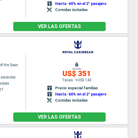
Hasta -60% en el 2° pasajero
Comidas incluidas
VER LAS OFERTAS
 of the Seas
desde
US$ 351
 estándar
Tasas: +US$ 143
erdale
Precio especial familias
27
Hasta -60% en el 2° pasajero
Comidas incluidas
VER LAS OFERTAS