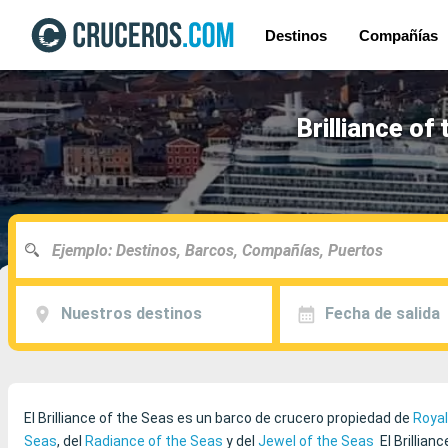
Destinos
Compañías
Brilliance of
Nuestros destinos
Fecha de salida
El Brilliance of the Seas es un barco de crucero propiedad de
Royal
Seas
, del
Radiance of the Seas
y del
Jewel of the Seas
El Brillian