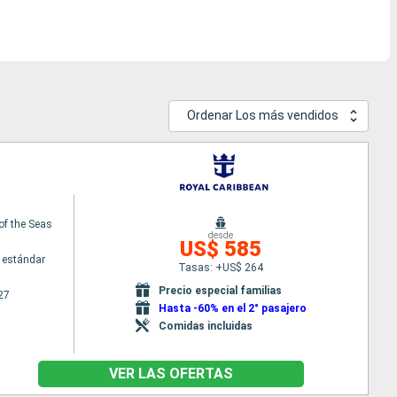
Ordenar Los más vendidos
 of the Seas
desde
US$ 585
 estándar
Tasas: +US$ 264
Precio especial familias
27
Hasta -60% en el 2° pasajero
Comidas incluidas
VER LAS OFERTAS