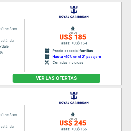
 of the Seas
desde
US$ 185
 estándar
Tasas: +US$ 154
erdale
Precio especial familias
26
Hasta -60% en el 2° pasajero
Comidas incluidas
VER LAS OFERTAS
 of the Seas
desde
US$ 245
 estándar
Tasas: +US$ 156