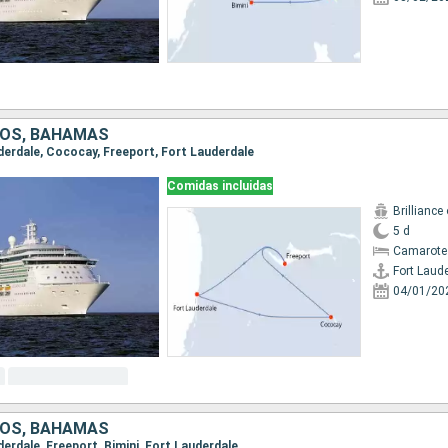
DOS, BAHAMAS
uderdale, Cococay, Freeport, Fort Lauderdale
Comidas incluidas
Brilliance
5 d
Camarote
Fort Laud
04/01/20
DOS, BAHAMAS
uderdale, Freeport, Bimini, Fort Lauderdale