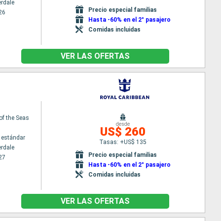
erdale
Precio especial familias
26
Hasta -60% en el 2° pasajero
Comidas incluidas
VER LAS OFERTAS
 of the Seas
desde
US$ 260
 estándar
Tasas: +US$ 135
erdale
Precio especial familias
27
Hasta -60% en el 2° pasajero
Comidas incluidas
VER LAS OFERTAS