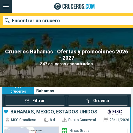
Encontrar un crucero
Cruceros Bahamas : Ofertas y promociones 2026
Nuestros destinos
- 2027
847 cruceros encontrados
Fecha de salida
Puertos
Compañías
847
Sus criterios de búsqueda:
Bahamas
cruceros
Buscar
Filtrar
Ordenar
BAHAMAS, MÉXICO, ESTADOS UNIDOS
MSC Grandiosa
8 d
Puerto Canaveral
28/11/2026
Niños Gratis