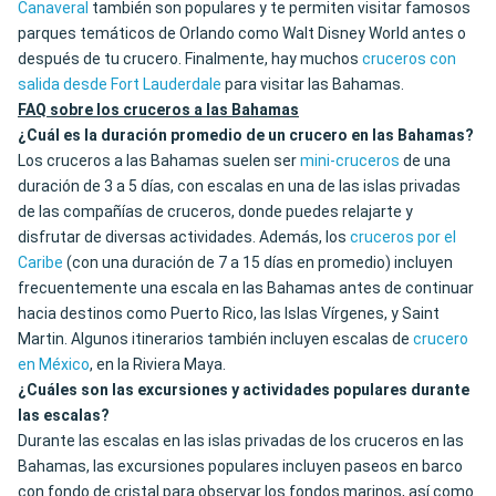
Canaveral
también son populares y te permiten visitar famosos
parques temáticos de Orlando como Walt Disney World antes o
después de tu crucero. Finalmente, hay muchos
cruceros con
salida desde Fort Lauderdale
para visitar las Bahamas.
FAQ sobre los cruceros a las Bahamas
¿Cuál es la duración promedio de un crucero en las Bahamas?
Los cruceros a las Bahamas suelen ser
mini-cruceros
de una
duración de 3 a 5 días, con escalas en una de las islas privadas
de las compañías de cruceros, donde puedes relajarte y
disfrutar de diversas actividades. Además, los
cruceros por el
Caribe
(con una duración de 7 a 15 días en promedio) incluyen
frecuentemente una escala en las Bahamas antes de continuar
hacia destinos como Puerto Rico, las Islas Vírgenes, y Saint
Martin. Algunos itinerarios también incluyen escalas de
crucero
en México
, en la Riviera Maya.
¿Cuáles son las excursiones y actividades populares durante
las escalas?
Durante las escalas en las islas privadas de los cruceros en las
Bahamas, las excursiones populares incluyen paseos en barco
con fondo de cristal para observar los fondos marinos, así como