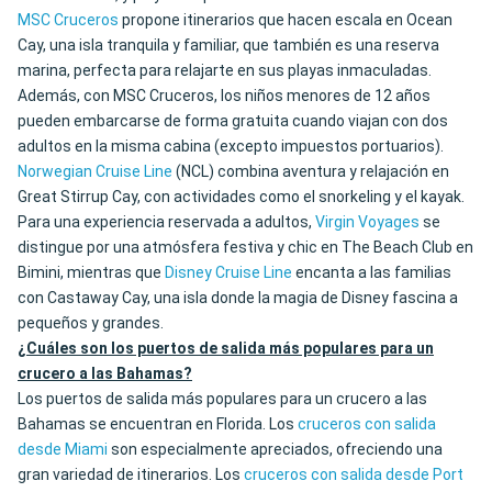
MSC Cruceros
propone itinerarios que hacen escala en Ocean
Cay, una isla tranquila y familiar, que también es una reserva
marina, perfecta para relajarte en sus playas inmaculadas.
Además, con MSC Cruceros, los niños menores de 12 años
pueden embarcarse de forma gratuita cuando viajan con dos
adultos en la misma cabina (excepto impuestos portuarios).
Norwegian Cruise Line
(NCL) combina aventura y relajación en
Great Stirrup Cay, con actividades como el snorkeling y el kayak.
Para una experiencia reservada a adultos,
Virgin Voyages
se
distingue por una atmósfera festiva y chic en The Beach Club en
Bimini, mientras que
Disney Cruise Line
encanta a las familias
con Castaway Cay, una isla donde la magia de Disney fascina a
pequeños y grandes.
¿Cuáles son los puertos de salida más populares para un
crucero a las Bahamas?
Los puertos de salida más populares para un crucero a las
Bahamas se encuentran en Florida. Los
cruceros con salida
desde Miami
son especialmente apreciados, ofreciendo una
gran variedad de itinerarios. Los
cruceros con salida desde Port