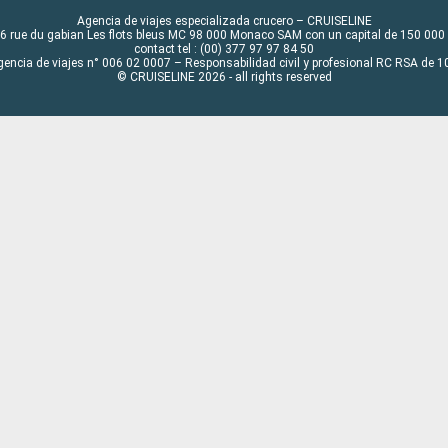
Agencia de viajes especializada crucero – CRUISELINE
6 rue du gabian Les flots bleus MC 98 000 Monaco SAM con un capital de 150 000
contact tel : (00) 377 97 97 84 50
gencia de viajes n° 006 02 0007 – Responsabilidad civil y profesional RC RSA de
© CRUISELINE 2026 - all rights reserved