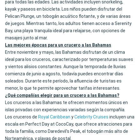
para todas las edades. Las actividades incluyen snorkeling,
kayak y paseos en bicicleta. Los niños pueden disfrutar del
Pelican Plunge, un tobogán acuático flotante, y de varias áreas
de juegos. Mientras tanto, los adultos tienen acceso a Serenity
Bay, una playa tranquila ideal para relajarse, con opciones de
masajes junto al mar.
Las mejores épocas para un crucero a las Bahamas
Entre noviembre y mayo, las Bahamas disfrutan de un clima
ideal para los cruceros, caracterizado por temperaturas suaves
y vientos alisios constantes. Aunque la temporada de lluvias
comienza de junio a agosto, todavía puedes encontrar días
soleados. Durante este período, la afluencia de turistas es
menor, lo que te permite aprovechar tarifas interesantes.
¿Qué compañías elegir para un crucero a las Bahamas?
Los cruceros a las Bahamas te ofrecen momentos únicos en
islas privadas con experiencias variadas según la compañía.
Los cruceros de
Royal Caribbean
y
Celebrity Cruises
incluyen una
escala en Perfect Day at CocoCay, que ofrece atracciones para
toda la familia, como Daredevil's Peak, el tobogán más alto de
Norteamérica, y playas de postal.