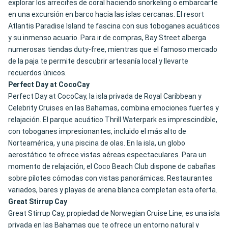
explorar los arrecifes de coral haciendo snorkeling o embarcarte
en una excursión en barco hacia las islas cercanas. El resort
Atlantis Paradise Island te fascina con sus toboganes acuáticos
y su inmenso acuario. Para ir de compras, Bay Street alberga
numerosas tiendas duty-free, mientras que el famoso mercado
de la paja te permite descubrir artesanía local y llevarte
recuerdos únicos.
Perfect Day at CocoCay
Perfect Day at CocoCay, la isla privada de Royal Caribbean y
Celebrity Cruises en las Bahamas, combina emociones fuertes y
relajación. El parque acuático Thrill Waterpark es imprescindible,
con toboganes impresionantes, incluido el más alto de
Norteamérica, y una piscina de olas. En la isla, un globo
aerostático te ofrece vistas aéreas espectaculares. Para un
momento de relajación, el Coco Beach Club dispone de cabañas
sobre pilotes cómodas con vistas panorámicas. Restaurantes
variados, bares y playas de arena blanca completan esta oferta.
Great Stirrup Cay
Great Stirrup Cay, propiedad de Norwegian Cruise Line, es una isla
privada en las Bahamas que te ofrece un entorno natural y