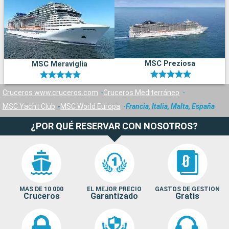
MSC Preziosa
MSC Meraviglia
Cruceros www.cruceros.com
Cruceros Mediterráneo
MSC Yacht Club
MSC World Europa
Francia, Italia, Malta, España
¿POR QUÉ RESERVAR CON NOSOTROS?
MAS DE 10 000
EL MEJOR PRECIO
GASTOS DE GESTION
Cruceros
Garantizado
Gratis