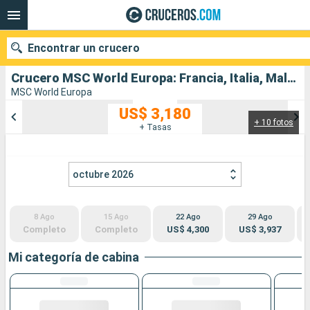
Encontrar un crucero
Crucero MSC World Europa: Francia, Italia, Malta, España salida desde Marsella
MSC World Europa
US$ 3,180
+ 10 fotos
Nuestros destinos
+ Tasas
Fecha de salida
octubre 2026
Puertos
Compañías
8 Ago
15 Ago
22 Ago
29 Ago
Buscar
Completo
Completo
US$ 4,300
US$ 3,937
Mi categoría de cabina