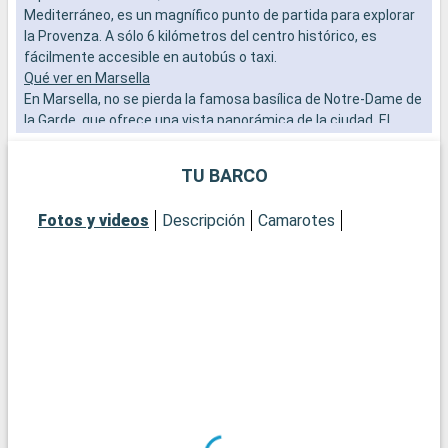
Mediterráneo, es un magnífico punto de partida para explorar
u
la Provenza. A sólo 6 kilómetros del centro histórico, es
E
fácilmente accesible en autobús o taxi.
G
Qué ver en Marsella
a
En Marsella, no se pierda la famosa basílica de Notre-Dame de
b
la Garde, que ofrece una vista panorámica de la ciudad. El
Puerto Viejo es de visita obligada, al igual que el barrio de
Q
Panier, cuna de la ciudad. Para una experiencia envolvente, el
P
TU BARCO
Mucem y la Vieille Charité son hitos culturales de primer
l
orden.
X
Fotos y videos
Descripción
Camarotes
Qué visitar en los alrededores
t
A las afueras de Marsella, las Calanques ofrecen un
L
espectáculo natural impresionante. Accesibles por tierra o
g
por mar, son un remanso de paz para senderistas y amantes
M
de la naturaleza. Cassis, pequeña y encantadora ciudad
g
costera, también se encuentra a poca distancia en coche,
v
perfecta para una escapada.
m
Q
A
s