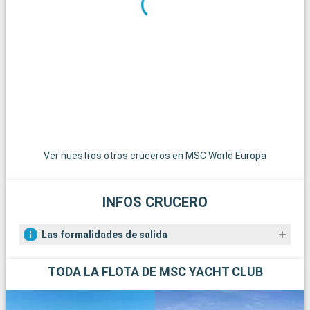
p
a
b
a
i
b
u
v
Ver nuestros otros cruceros en MSC World Europa
INFOS CRUCERO
Las formalidades de salida
TODA LA FLOTA DE MSC YACHT CLUB