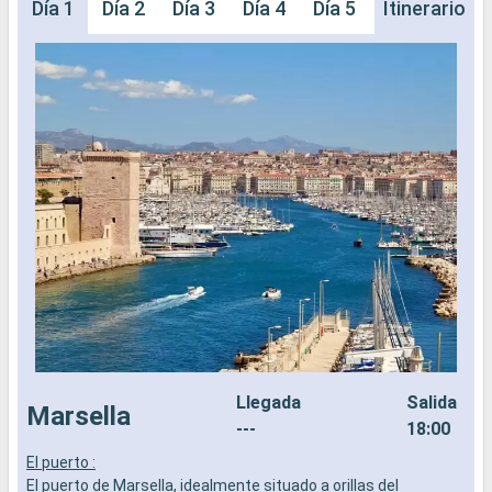
Día 1
Día 2
Día 3
Día 4
Día 5
Día 6
Itinerario
Día 
Llegada
Salida
Marsella
---
18:00
El puerto :
E
El puerto de Marsella, idealmente situado a orillas del
E