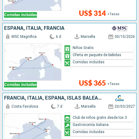
US$ 314
+Tasas
Comidas incluidas
ESPAÑA, ITALIA, FRANCIA
MSC Magnifica
6 d
Marsella
30/10/2026
Niños Gratis
Oferta en paquete de bebidas
Comidas incluidas
US$ 365
+Tasas
Comidas incluidas
FRANCIA, ITALIA, ESPAÑA, ISLAS BALEARES, CÓRCEGA (FRANCIA)
Costa Favolosa
7 d
Marsella
20/03/2027
Club de niños gratis desde los 3
Gastronomía italiana
Comidas incluidas