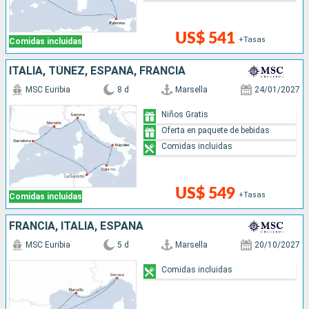
US$ 541
+Tasas
Comidas incluidas
ITALIA, TÚNEZ, ESPAÑA, FRANCIA
MSC Euribia
8 d
Marsella
24/01/2027
Niños Gratis
Oferta en paquete de bebidas
Comidas incluidas
US$ 549
+Tasas
Comidas incluidas
FRANCIA, ITALIA, ESPAÑA
MSC Euribia
5 d
Marsella
20/10/2027
Comidas incluidas