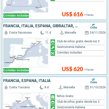
US$ 616
+Tasas
Comidas incluidas
FRANCIA, ITALIA, ESPAÑA, GIBRALTAR, MARRUECOS
Costa Fascinosa
11 d
Marsella
24/11/2026
Club de niños gratis desde los 3
Gastronomía italiana
Comidas incluidas
US$ 620
+Tasas
Comidas incluidas
FRANCIA, ESPAÑA, ITALIA
Costa Toscana
8 d
Marsella
31/10/2026
Niños Gratis
Club de niños gratis desde los 3
Gastronomía italiana