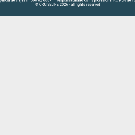
gencia de viajes n° 006 02 0007 – Responsabilidad civil y profesional RC RSA de
© CRUISELINE 2026 - all rights reserved