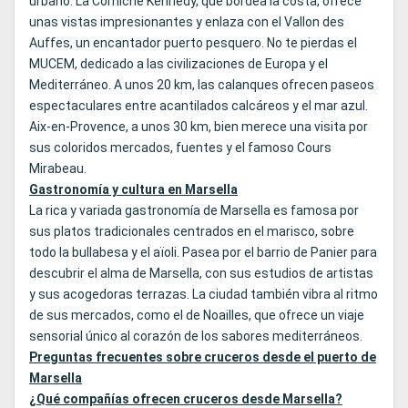
urbano. La Corniche Kennedy, que bordea la costa, ofrece
unas vistas impresionantes y enlaza con el Vallon des
Auffes, un encantador puerto pesquero. No te pierdas el
MUCEM, dedicado a las civilizaciones de Europa y el
Mediterráneo. A unos 20 km, las calanques ofrecen paseos
espectaculares entre acantilados calcáreos y el mar azul.
Aix-en-Provence, a unos 30 km, bien merece una visita por
sus coloridos mercados, fuentes y el famoso Cours
Mirabeau.
Gastronomía y cultura en Marsella
La rica y variada gastronomía de Marsella es famosa por
sus platos tradicionales centrados en el marisco, sobre
todo la bullabesa y el aïoli. Pasea por el barrio de Panier para
descubrir el alma de Marsella, con sus estudios de artistas
y sus acogedoras terrazas. La ciudad también vibra al ritmo
de sus mercados, como el de Noailles, que ofrece un viaje
sensorial único al corazón de los sabores mediterráneos.
Preguntas frecuentes sobre cruceros desde el puerto de
Marsella
¿Qué compañías ofrecen cruceros desde Marsella?