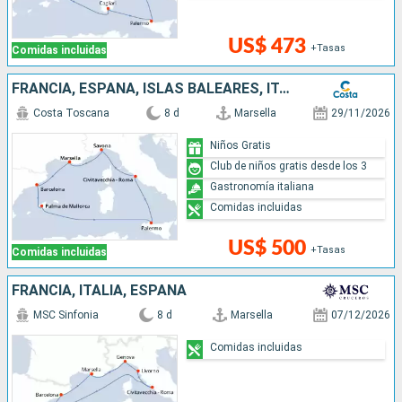
US$ 473
+Tasas
Comidas incluidas
FRANCIA, ESPAÑA, ISLAS BALEARES, ITALIA
Costa Toscana
8 d
Marsella
29/11/2026
Niños Gratis
Club de niños gratis desde los 3
Gastronomía italiana
Comidas incluidas
US$ 500
+Tasas
Comidas incluidas
FRANCIA, ITALIA, ESPAÑA
MSC Sinfonia
8 d
Marsella
07/12/2026
Comidas incluidas