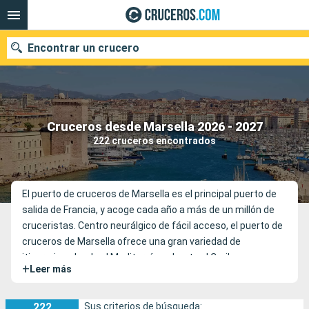
Encontrar un crucero
Nuestros destinos
Cruceros desde Marsella 2026 - 2027
222 cruceros encontrados
Fecha de salida
Puertos
Compañías
El puerto de cruceros de Marsella es el principal puerto de
salida de Francia, y acoge cada año a más de un millón de
Buscar
cruceristas. Centro neurálgico de fácil acceso, el puerto de
cruceros de Marsella ofrece una gran variedad de
itinerarios, desde el Mediterráneo hasta el Caribe.
+
Leer más
222
Sus criterios de búsqueda: