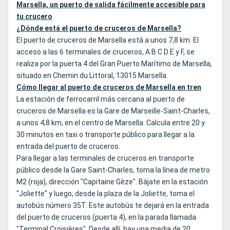
Marsella, un puerto de salida fácilmente accesible para
tu crucero
¿Dónde está el puerto de cruceros de Marsella?
El puerto de cruceros de Marsella está a unos 7,8 km. El
acceso a las 6 terminales de cruceros, A B C D E y F, se
realiza por la puerta 4 del Gran Puerto Marítimo de Marsella,
situado en Chemin du Littoral, 13015 Marsella.
Cómo llegar al puerto de cruceros de Marsella en tren
La estación de ferrocarril más cercana al puerto de
cruceros de Marsella es la Gare de Marseille-Saint-Charles,
a unos 4,8 km, en el centro de Marsella. Calcula entre 20 y
30 minutos en taxi o transporte público para llegar a la
entrada del puerto de cruceros.
Para llegar a las terminales de cruceros en transporte
público desde la Gare Saint-Charles, toma la línea de metro
M2 (roja), dirección "Capitaine Gèze". Bájate en la estación
"Joliette" y luego, desde la plaza de la Joliette, toma el
autobús número 35T. Este autobús te dejará en la entrada
del puerto de cruceros (puerta 4), en la parada llamada
"Terminal Croisières". Desde allí, hay una media de 20