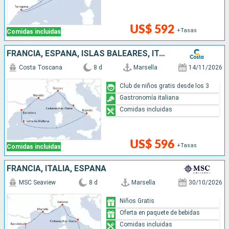
US$ 592
+Tasas
Comidas incluidas
FRANCIA, ESPAÑA, ISLAS BALEARES, ITALIA
Costa Toscana
8 d
Marsella
14/11/2026
Club de niños gratis desde los 3
Gastronomía italiana
Comidas incluidas
US$ 596
+Tasas
Comidas incluidas
FRANCIA, ITALIA, ESPAÑA
MSC Seaview
8 d
Marsella
30/10/2026
Niños Gratis
Oferta en paquete de bebidas
Comidas incluidas