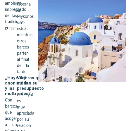
ambiente
taberna
impregnado
en
de las
Mykonos
tradiciones
sin
griegas.
estrés,
mientras
otros
barcos
parten
al final
de la
tarde.
¿Huye del
Viajeros que
anonimato
cuidan su
y las
presupuesto
multitudes?
Celestyal
Con
es
barcos
muy
que
apreciada
acogen
por su
a un
relación