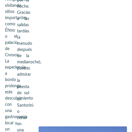
por la
visitando
noche.
sitios
Gracias
importantes
a las
como
salidas
Éfeso
tardías
o el
(a
palacio
menudo
de
después
Cnosos.
de la
La
medianoche),
experiencia
puedes
a
admirar
bordo
la
prolonga
puesta
este
de sol
descubrimiento
en
con
Santorini
una
o
gastronomía
cenar
local y
en
un
una