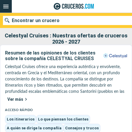
Encontrar un crucero
Celestyal Cruises : Nuestras ofertas de cruceros
2026 - 2027
Resumen de las opiniones de los clientes
Nuestros destinos
sobre la compañía CELESTYAL CRUISES
Fecha de salida
Celestyal Cruises ofrece una experiencia auténtica y envolvente, 
centrada en Grecia y el Mediterráneo oriental, con un profundo 
conocimiento de los destinos. La compañía se distingue por 
Puertos
Compañías
itinerarios ricos y bien ritmados, que permiten descubrir en 
profundidad escalas emblemáticas como Santorini (pueblos en las 
Buscar
laderas y atardeceres), Mykonos (callejuelas animadas, ambiente 
Ver más
festivo) o Kusadasi / Éfeso (sitio arqueológico imprescindible).

A bordo de barcos de tamaño humano como el Celestyal Journey 
ACCESO RÁPIDO
o el Celestyal Discovery, el ambiente es acogedor y cálido, con una 
Los itinerarios
Lo que piensan los clientes
fuerte identidad griega tanto en la hospitalidad como en la 
A quién se dirige la compañía
Consejos y trucos
gastronomía, que destaca las especialidades locales. Los pasajeros 