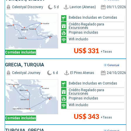
Celestyal Discovery
5 d
Lavrion (Atenas)
09/11/2026
Bebidas Incluidas en Comidas
Crédito Regalado para
Excursiones
Propinas incluidas
Wifi incluido
US$ 331
+Tasas
Comidas incluidas
GRECIA, TURQUÍA
Celestyal Journey
6 d
El Pireo Atenas
24/10/2026
Bebidas Incluidas en Comidas
Crédito Regalado para
Excursiones
Propinas incluidas
Wifi incluido
US$ 343
+Tasas
Comidas incluidas
TURQUÍA, GRECIA