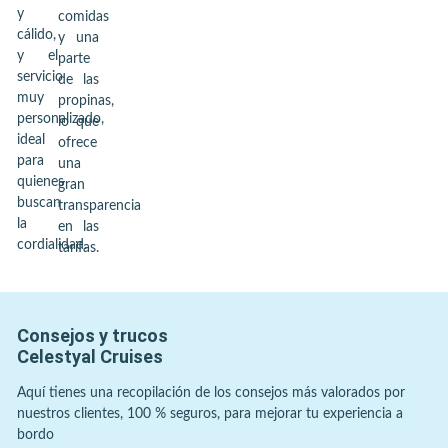
y
comidas
cálido,
y una
y el
parte
servicio
de las
muy
propinas,
personalizado,
lo que
ideal
ofrece
para
una
quienes
gran
buscan
transparencia
la
en las
cordialidad.
tarifas.
Consejos y trucos
Celestyal Cruises
Aquí tienes una recopilación de los consejos más valorados por
nuestros clientes, 100 % seguros, para mejorar tu experiencia a
bordo