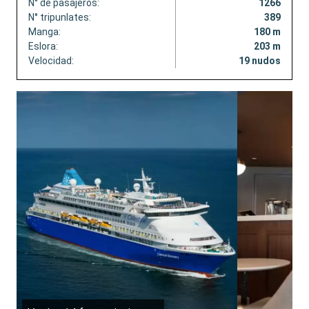
N° de pasajeros:
1266
N° tripunlates:
389
Manga:
180 m
Eslora:
203 m
Velocidad:
19 nudos