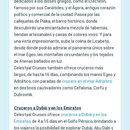
dedicados a los dioses griegos, como el Erecteón,
famoso por sus Cariátides, y el Ágora, antiguo corazón
político y comercial de la ciudad. Pasea por las
callejuelas de Plaka, el barrio histórico, donde
descubrirás una encantadora mezcla de tabernas,
tiendas artesanales y casas de colores vivos. Y para
una vista impresionante, sube la colina de Licabeto,
desde donde podrás admirar el panorama único sobre
el mar Egeo, las montañas circundantes y los tejados
de Atenas bañados en luz.
Celestyal Cruises también ofrece cruceros más
largos, de hasta 16 días, combinando los mares Egeo y
Adriático, con paradas de
crucero en el mar Adriático
en destinos cautivadores como Cefalonia, Corfú y
Dubrovnik.
Cruceros a Dubái y en los Emiratos
Celestyal Cruises ofrece
cruceros a Dubái y en los
Emiratos
de 4 a 15 días en el Golfo Pérsico, brindando a
los viajeros la posibilidad de explorar Dubái, Abu Dabi y