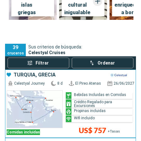
islas
cultural
enriquece
griegas
inigualable
a bordo
39
Sus criterios de búsqueda:
Celestyal Cruises
cruceros
Filtrar
Ordenar
TURQUÍA, GRECIA
Celestyal Journey
8 d
El Pireo Atenas
26/06/2027
Bebidas Incluidas en Comidas
Crédito Regalado para
Excursiones
Propinas incluidas
Wifi incluido
US$ 757
+Tasas
Comidas incluidas