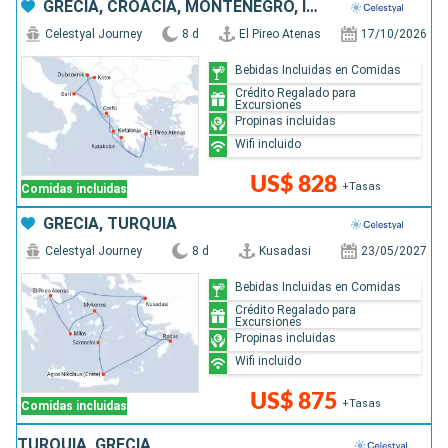
GRECIA, CROACIA, MONTENEGRO, ITALIA
Celestyal Journey
8 d
El Pireo Atenas
17/10/2026
Bebidas Incluidas en Comidas
Crédito Regalado para
Excursiones
Propinas incluidas
Wifi incluido
US$ 828
+Tasas
Comidas incluidas
GRECIA, TURQUÍA
Celestyal Journey
8 d
Kusadasi
23/05/2027
Bebidas Incluidas en Comidas
Crédito Regalado para
Excursiones
Propinas incluidas
Wifi incluido
US$ 875
+Tasas
Comidas incluidas
TURQUÍA, GRECIA