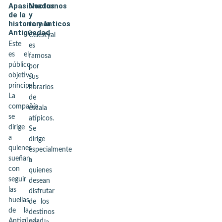
Apasionados
Nocturnos
de la
y
historia y la
románticos
Antigüedad
Celestyal
Este
es
es el
famosa
público
por
objetivo
sus
principal.
horarios
La
de
compañía
escala
se
atípicos.
dirige
Se
a
dirige
quienes
especialmente
sueñan
a
con
quienes
seguir
desean
las
disfrutar
huellas
de los
de la
destinos
Antigüedad,