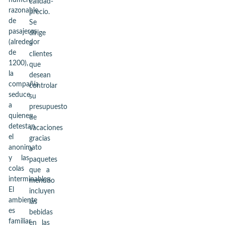
número
calidad-
razonable
precio.
de
Se
pasajeros
dirige
(alrededor
a
de
clientes
1200),
que
la
desean
compañía
controlar
seduce
su
a
presupuesto
quienes
de
detestan
vacaciones
el
gracias
anonimato
a
y las
paquetes
colas
que a
interminables.
menudo
El
incluyen
ambiente
las
es
bebidas
familiar
en las