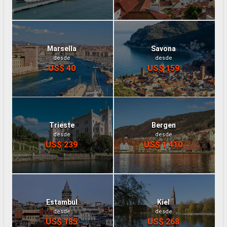
Marsella
Savona
desde
desde
US$ 40
US$ 159
Trieste
Bergen
desde
desde
US$ 239
US$ 1,410
Estambul
Kiel
desde
desde
US$ 185
US$ 268