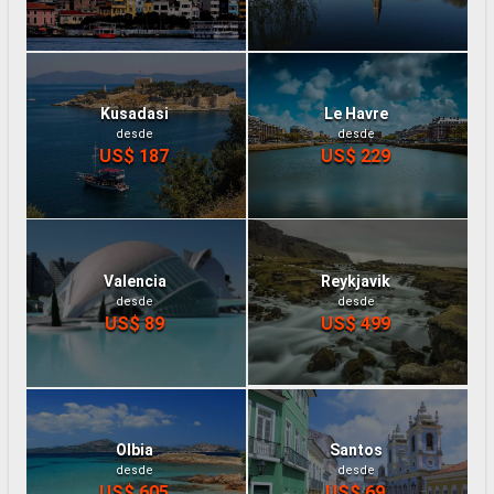
Kusadasi
Le Havre
desde
desde
US$ 187
US$ 229
Valencia
Reykjavik
desde
desde
US$ 89
US$ 499
Olbia
Santos
desde
desde
US$ 605
US$ 69