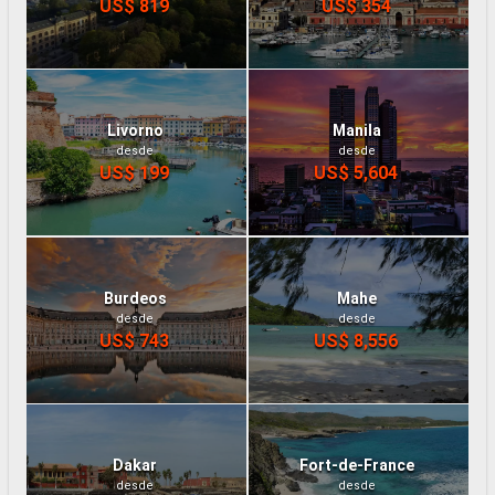
US$ 819
US$ 354
Livorno
Manila
desde
desde
US$ 199
US$ 5,604
Burdeos
Mahe
desde
desde
US$ 743
US$ 8,556
Dakar
Fort-de-France
desde
desde