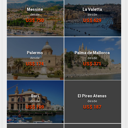
Messine
La Valetta
desde
desde
US$ 750
US$ 629
Palermo
Palma de Mallorca
desde
desde
US$ 174
US$ 371
Bari
El Pireo Atenas
desde
desde
US$ 109
US$ 187