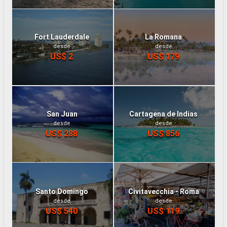
Fort Lauderdale
La Romana
desde
desde
US$ 2
US$ 179
San Juan
Cartagena de Indias
desde
desde
US$ 288
US$ 856
Santo Domingo
Civitavecchia - Roma
desde
desde
US$ 540
US$ 119