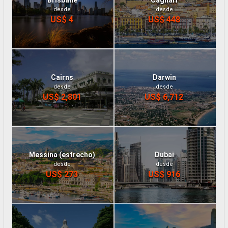
desde
desde
US$ 4
US$ 448
Cairns
Darwin
desde
desde
US$ 2,801
US$ 6,712
Messina (estrecho)
Dubai
desde
desde
US$ 273
US$ 916