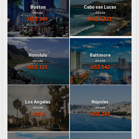
Boston
Cabo san Lucas
desde
desde
US$ 349
US$ 1,821
Honolulu
Baltimore
desde
desde
US$ 121
US$ 543
Los Angeles
Nápoles
desde
desde
US$ 6
US$ 245