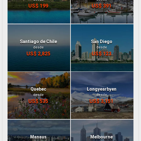
US$ 199
US$ 391
Santiago de Chile
San Diego
desde
desde
US$ 2,825
US$ 123
Quebec
Longyearbyen
desde
desde
US$ 535
US$ 3,151
Manaus
Melbourne