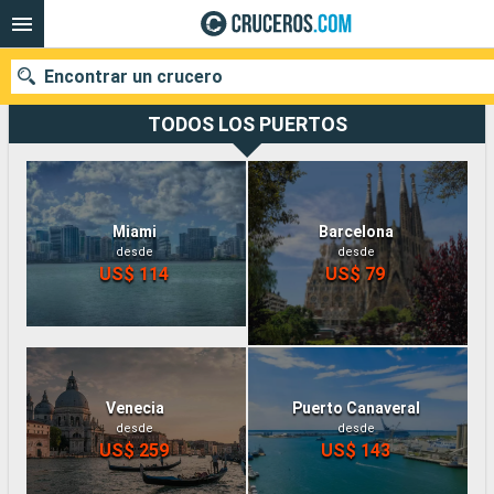
Encontrar un crucero
TODOS LOS PUERTOS
Nuestros destinos
Miami
Barcelona
Fecha de salida
desde
desde
US$ 114
US$ 79
Puertos
Compañías
Buscar
Venecia
Puerto Canaveral
desde
desde
US$ 259
US$ 143