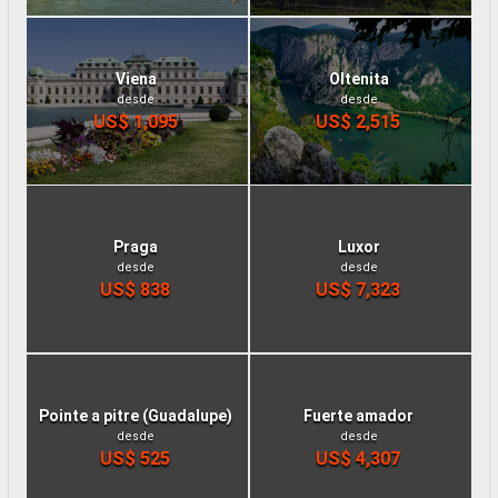
Viena
Oltenita
desde
desde
US$ 1,095
US$ 2,515
Praga
Luxor
desde
desde
US$ 838
US$ 7,323
Pointe a pitre (Guadalupe)
Fuerte amador
desde
desde
US$ 525
US$ 4,307