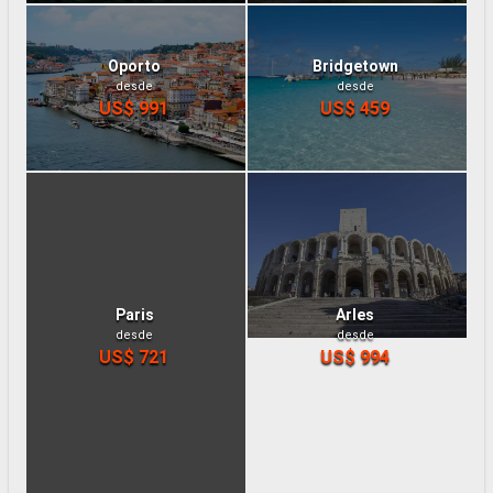
Oporto
Bridgetown
desde
desde
US$ 991
US$ 459
Paris
Arles
desde
desde
US$ 721
US$ 994