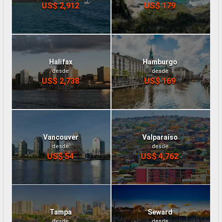
US$ 2,912
US$ 179
Halifax
Hamburgo
desde
desde
US$ 2,738
US$ 169
Vancouver
Valparaíso
desde
desde
US$ 54
US$ 4,762
Tampa
Seward
desde
desde