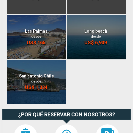
Las Palmas
Long beach
desde
desde
US$ 165
US$ 6,939
San antonio Chile
desde
US$ 1,334
¿POR QUÉ RESERVAR CON NOSOTROS?