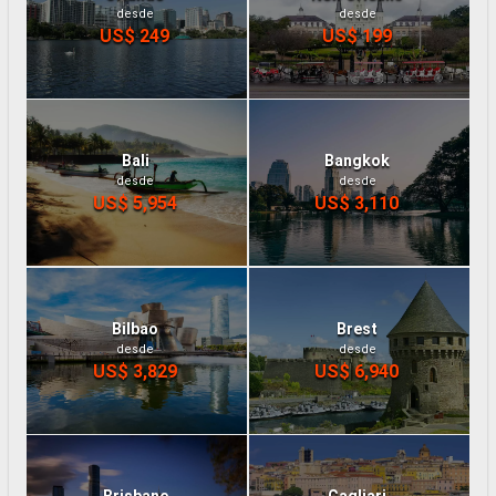
desde
desde
US$ 249
US$ 199
Bali
Bangkok
desde
desde
US$ 5,954
US$ 3,110
Bilbao
Brest
desde
desde
US$ 3,829
US$ 6,940
Brisbane
Cagliari