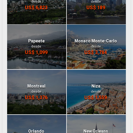
desde
desde
US$ 6,823
US$ 189
Papeete
Monaco Monte-Carlo
desde
desde
US$ 1,099
US$ 3,784
Montreal
Niza
desde
desde
US$ 1,376
US$ 1,559
Orlando
New Orleans