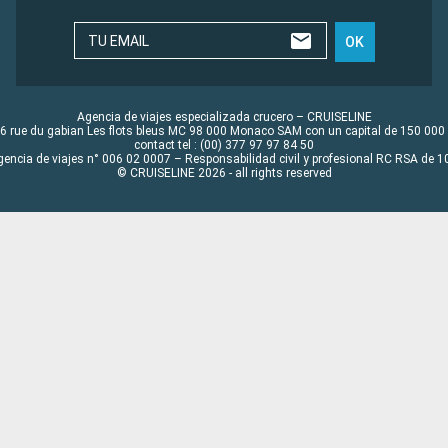
TU EMAIL
OK
Agencia de viajes especializada crucero – CRUISELINE
6 rue du gabian Les flots bleus MC 98 000 Monaco SAM con un capital de 150 000
contact tel : (00) 377 97 97 84 50
gencia de viajes n° 006 02 0007 – Responsabilidad civil y profesional RC RSA de
© CRUISELINE 2026 - all rights reserved