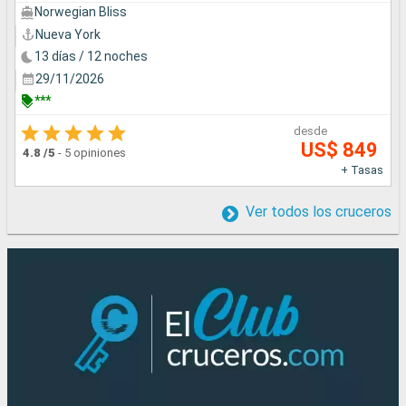
Norwegian Bliss
Nueva York
13 días / 12 noches
29/11/2026
***
desde
US$ 849
4.8
/5
-
5 opiniones
+ Tasas
Ver todos los cruceros