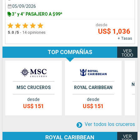
05/09/2026
3° y 4° PASAJERO A $99*
desde
US$ 1,036
5.0
/5
-
14 opiniones
+ Tasas
VER
TOP COMPAÑÍAS
TODO
NOR
MSC CRUCEROS
ROYAL CARIBBEAN
desde
desde
US$ 151
US$ 151
Ver todos los cruceros
VER
ROYAL CARIBBEAN