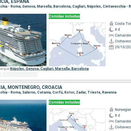
NCIA, ESPAÑA
ecchia - Roma, Genova, Marsella, Barcelona, Cagliari, Nápoles, Civitavecchia -
Comidas incluidas
Costa To
8 d
Camarote
Civitavec
29/10/20
arque:
Nápoles,
Genova,
Cagliari,
Marsella,
Barcelona
ECIA, MONTENEGRO, CROACIA
ecchia - Roma, Salerno, Catania, Corfú, Kotor, Zadar, Trieste, Ravenna
Comidas incluidas
Norwegia
8 d
Camarote
Civitavec