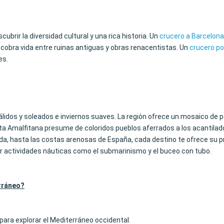
ubrir la diversidad cultural y una rica historia. Un
crucero a Barcelona
o cobra vida entre ruinas antiguas y obras renacentistas. Un
crucero por
es.
cálidos y soleados e inviernos suaves. La región ofrece un mosaico de
sta Amalfitana presume de coloridos pueblos aferrados a los acantilados
a, hasta las costas arenosas de España, cada destino te ofrece su pr
ar actividades náuticas como el submarinismo y el buceo con tubo.
erráneo?
para explorar el Mediterráneo occidental.