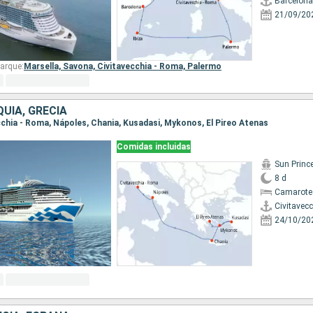
Barcelona
21/09/20
arque:
Marsella,
Savona,
Civitavecchia - Roma,
Palermo
QUÍA, GRECIA
ecchia - Roma, Nápoles, Chania, Kusadasi, Mykonos, El Pireo Atenas
Comidas incluidas
Sun Princ
8 d
Camarote
Civitavec
24/10/20