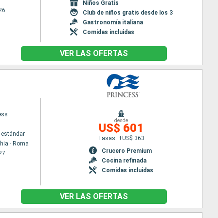
Niños Gratis
26
Club de niños gratis desde los 3
Gastronomía italiana
Comidas incluidas
VER LAS OFERTAS
ess
desde
US$ 601
 estándar
Tasas: +US$ 363
chia - Roma
Crucero Premium
27
Cocina refinada
Comidas incluidas
VER LAS OFERTAS