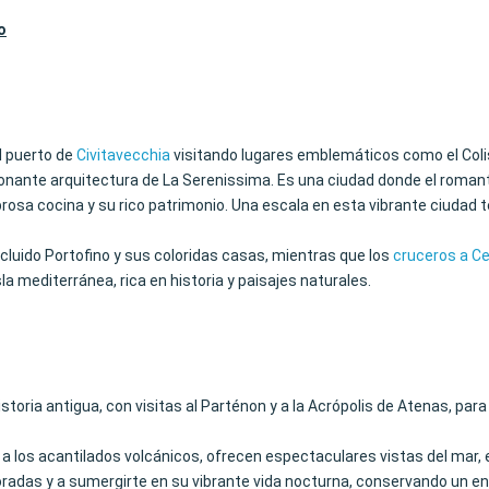
o
l puerto de
Civitavecchia
visitando lugares emblemáticos como el Colis
sionante arquitectura de La Serenissima. Es una ciudad donde el roma
abrosa cocina y su rico patrimonio. Una escala en esta vibrante ciudad
incluido Portofino y sus coloridas casas, mientras que los
cruceros a C
sla mediterránea, rica en historia y paisajes naturales.
storia antigua, con visitas al Parténon y a la Acrópolis de Atenas, par
 a los acantilados volcánicos, ofrecen espectaculares vistas del mar,
 doradas y a sumergirte en su vibrante vida nocturna, conservando un en