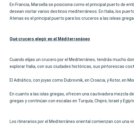
En Francia, Marsella se posiciona como el principal puerto de e
desean visitar varios destinos mediterráneos. En Italia, los puer
Atenas es el principal puerto para los cruceros a las isleas griega
Qué crucero elegir en el Méditerran
áneo
Cuando elijas un crucero por el Mediterráneo, tendrás mucho don
explorar Italia, con sus ciudades históricas, sus pintorescas cos
El Adriático, con joyas como Dubrovnik, en Croacia, y Kotor, en 
En cuanto a las islas griegas, ofrecen una cautivadora mezcla de 
griegas y continúan con escalas en Turquía, Chipre, Israel y Egipt
Los itinerarios por el Mediterráneo oriental comienzan con una visi