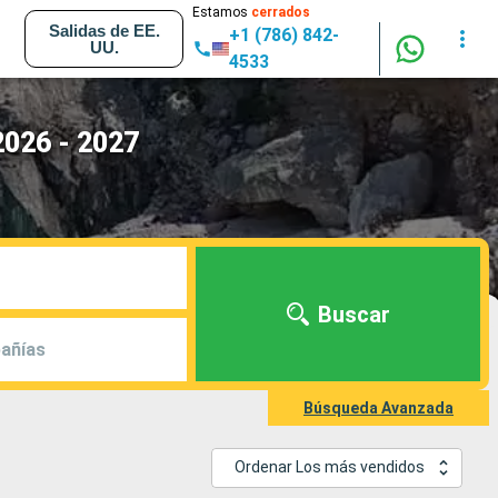
Estamos
cerrados
Salidas de EE.
+1 (786) 842-
UU.
4533
2026 - 2027
Buscar
añías
Búsqueda Avanzada
Ordenar Los más vendidos