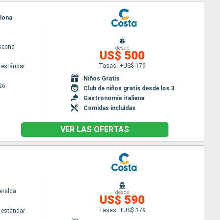
elona
scana
desde
US$ 500
Tasas: +US$ 179
 estándar
Niños Gratis
26
Club de niños gratis desde los 3
Gastronomía italiana
Comidas incluidas
VER LAS OFERTAS
eralda
desde
US$ 590
Tasas: +US$ 179
 estándar