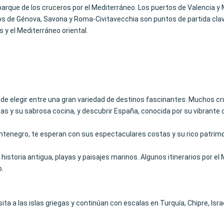
mbarque de los cruceros por el Mediterráneo. Los puertos de Valencia 
tos de Génova, Savona y Roma-Civitavecchia son puntos de partida clave
s y el Mediterráneo oriental.
de elegir entre una gran variedad de destinos fascinantes. Muchos cru
tas y su sabrosa cocina, y descubrir España, conocida por su vibrante c
Montenegro, te esperan con sus espectaculares costas y su rico patrimo
historia antigua, playas y paisajes marinos. Algunos itinerarios por el
o.
ta a las islas griegas y continúan con escalas en Turquía, Chipre, Israe