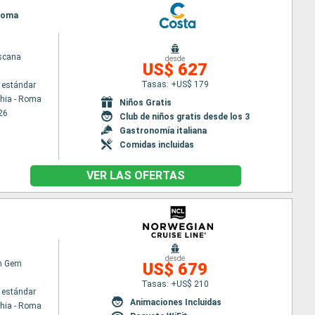
 Roma
scana
desde
US$ 627
Tasas: +US$ 179
 estándar
chia - Roma
Niños Gratis
26
Club de niños gratis desde los 3
Gastronomía italiana
Comidas incluidas
VER LAS OFERTAS
desde
n Gem
US$ 679
Tasas: +US$ 210
 estándar
Animaciones Incluidas
chia - Roma