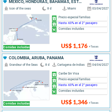
MÉXICO, HONDURAS, BAHAMAS, ESTADOS UNIDOS
Icon of the seas
8 d
Miami
03/04/2027
Precio especial familias
Hasta -60% en el 2° pasajero
Comidas incluidas
US$ 1,176
+Tasas
Comidas incluidas
COLOMBIA, ARUBA, PANAMÁ
Grandeur of the Seas
8 d
Cartagena de Indias
04/04/2027
Caribe Sin Visa
Precio especial familias
Hasta -60% en el 2° pasajero
Comidas incluidas
US$ 1,346
+Tasas
Comidas incluidas