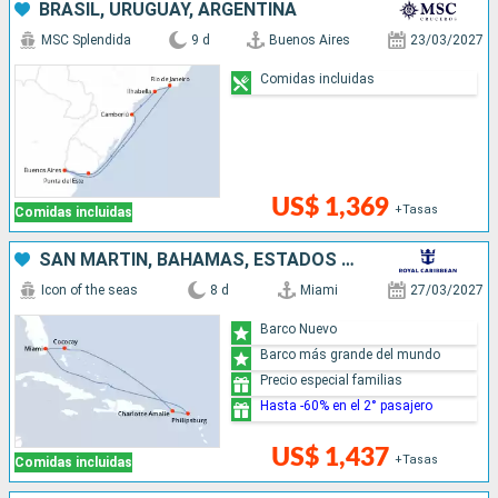
BRASIL, URUGUAY, ARGENTINA
MSC Splendida
9 d
Buenos Aires
23/03/2027
Comidas incluidas
US$ 1,369
+Tasas
Comidas incluidas
SAN MARTÍN, BAHAMAS, ESTADOS UNIDOS
Icon of the seas
8 d
Miami
27/03/2027
Barco Nuevo
Barco más grande del mundo
Precio especial familias
Hasta -60% en el 2° pasajero
US$ 1,437
+Tasas
Comidas incluidas