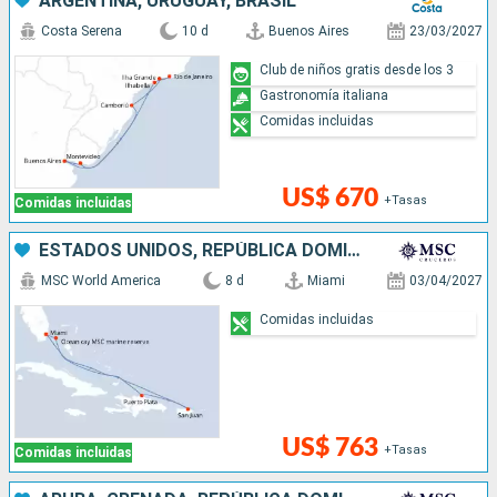
ARGENTINA, URUGUAY, BRASIL
Costa Serena
10 d
Buenos Aires
23/03/2027
Club de niños gratis desde los 3
Gastronomía italiana
Comidas incluidas
US$ 670
+Tasas
Comidas incluidas
ESTADOS UNIDOS, REPÚBLICA DOMINICANA, PUERTO RICO, BAHAMAS
MSC World America
8 d
Miami
03/04/2027
Comidas incluidas
US$ 763
+Tasas
Comidas incluidas