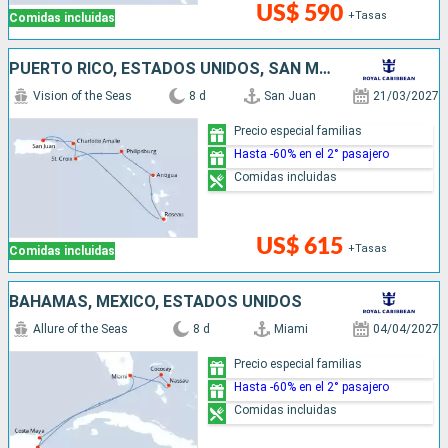
US$ 590
+Tasas
Comidas incluidas
PUERTO RICO, ESTADOS UNIDOS, SAN MARTÍN, ANTIGUA Y BARBUDA, DOMINICA
Vision of the Seas
8 d
San Juan
21/03/2027
Precio especial familias
Hasta -60% en el 2° pasajero
Comidas incluidas
US$ 615
+Tasas
Comidas incluidas
BAHAMAS, MÉXICO, ESTADOS UNIDOS
Allure of the Seas
8 d
Miami
04/04/2027
Precio especial familias
Hasta -60% en el 2° pasajero
Comidas incluidas