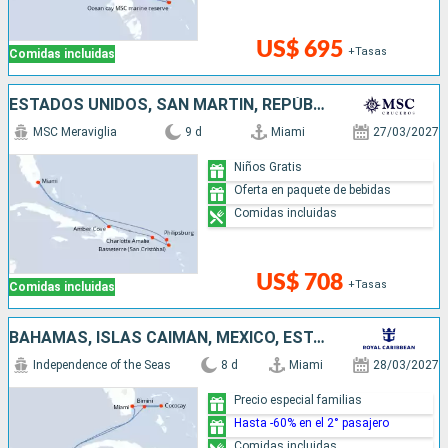
US$ 695
+Tasas
Comidas incluidas
ESTADOS UNIDOS, SAN MARTÍN, REPÚBLICA DOMINICANA
MSC Meraviglia
9 d
Miami
27/03/2027
Niños Gratis
Oferta en paquete de bebidas
Comidas incluidas
US$ 708
+Tasas
Comidas incluidas
BAHAMAS, ISLAS CAIMÁN, MÉXICO, ESTADOS UNIDOS
Independence of the Seas
8 d
Miami
28/03/2027
Precio especial familias
Hasta -60% en el 2° pasajero
Comidas incluidas