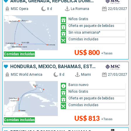
ARUBA, GRENADA, REPÚBLICA DOMINICANA
MSC Opera
8 d
La Romana
22/03/2027
Niños Gratis
Oferta en paquete de bebidas
Sin visa americana*
Comidas incluidas
US$ 800
+Tasas
Comidas incluidas
HONDURAS, MÉXICO, BAHAMAS, ESTADOS UNIDOS
MSC World America
8 d
Miami
27/03/2027
Barco nuevo
Niños Gratis
Oferta en paquete de bebidas
Comidas incluidas
US$ 813
+Tasas
Comidas incluidas