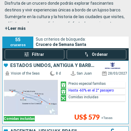
Disfruta de un crucero donde podrás explorar fascinantes
destinos y vivir experiencias únicas a bordo de un lujoso barco.
Sumérgete en la cultura y la historia de las ciudades que visites,
relájate en playas paradisíacas o disfruta de emocionantes
+
Leer más
actividades acuáticas. A bordo, te espera un sinfín de opciones
para tu entretenimiento: desde exquisitos buffets y
55
Sus criterios de búsqueda:
restaurantes a medida, hasta espectáculos, bares y discotecas
Crucero de Semana Santa
cruceros
para bailar toda la noche.
Filtrar
Ordenar
No pierdas la oportunidad de vivir una Semana Santa diferente y
memorable. Reserva tu plaza ahora, ¡los cupos son limitados!
ESTADOS UNIDOS, ANTIGUA Y BARBUDA, SAN MARTÍN, PUERTO RICO
Vision of the Seas
8 d
San Juan
28/03/2027
Precio especial familias
Hasta -60% en el 2° pasajero
Comidas incluidas
US$ 579
+Tasas
Comidas incluidas