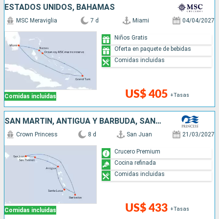
ESTADOS UNIDOS, BAHAMAS
MSC Meraviglia
7 d
Miami
04/04/2027
Niños Gratis
Oferta en paquete de bebidas
Comidas incluidas
US$ 405
+Tasas
Comidas incluidas
SAN MARTÍN, ANTIGUA Y BARBUDA, SANTA LUCIA, BARBADOS, PUERTO RICO
Crown Princess
8 d
San Juan
21/03/2027
Crucero Premium
Cocina refinada
Comidas incluidas
US$ 433
+Tasas
Comidas incluidas