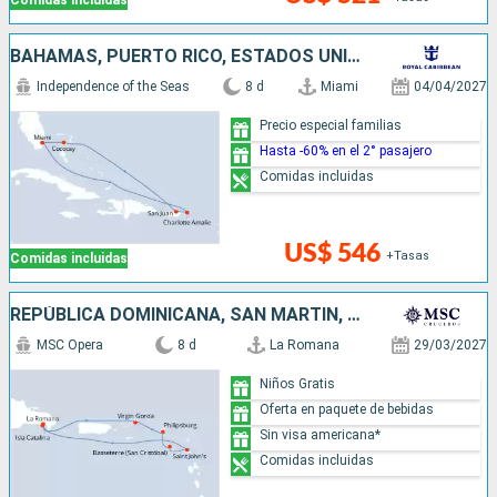
BAHAMAS, PUERTO RICO, ESTADOS UNIDOS
Independence of the Seas
8 d
Miami
04/04/2027
Precio especial familias
Hasta -60% en el 2° pasajero
Comidas incluidas
US$ 546
+Tasas
Comidas incluidas
REPÚBLICA DOMINICANA, SAN MARTÍN, ANTIGUA Y BARBUDA
MSC Opera
8 d
La Romana
29/03/2027
Niños Gratis
Oferta en paquete de bebidas
Sin visa americana*
Comidas incluidas