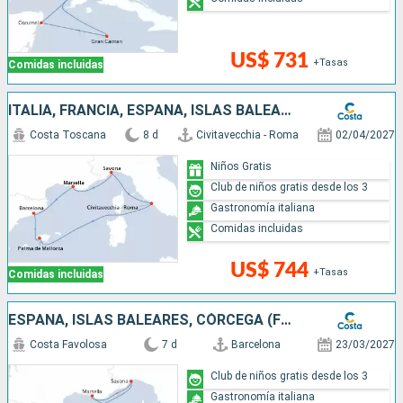
US$ 731
+Tasas
Comidas incluidas
ITALIA, FRANCIA, ESPAÑA, ISLAS BALEARES
Costa Toscana
8 d
Civitavecchia - Roma
02/04/2027
Niños Gratis
Club de niños gratis desde los 3
Gastronomía italiana
Comidas incluidas
US$ 744
+Tasas
Comidas incluidas
ESPAÑA, ISLAS BALEARES, CÓRCEGA (FRANCIA), FRANCIA, ITALIA
Costa Favolosa
7 d
Barcelona
23/03/2027
Club de niños gratis desde los 3
Gastronomía italiana