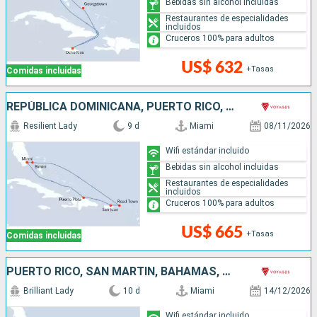
Bebidas sin alcohol incluidas
Restaurantes de especialidades
incluidos
Cruceros 100% para adultos
US$ 632
+Tasas
Comidas incluidas
REPÚBLICA DOMINICANA, PUERTO RICO, BAHAMAS, ESTADOS UNIDOS
Resilient Lady
9 d
Miami
08/11/2026
Wifi estándar incluido
Bebidas sin alcohol incluidas
Restaurantes de especialidades
incluidos
Cruceros 100% para adultos
US$ 665
+Tasas
Comidas incluidas
PUERTO RICO, SAN MARTÍN, BAHAMAS, ESTADOS UNIDOS
Brilliant Lady
10 d
Miami
14/12/2026
Wifi estándar incluido