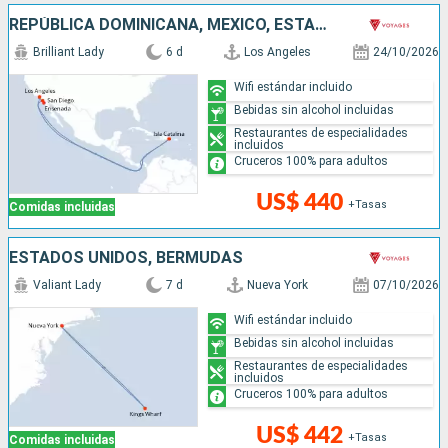
REPÚBLICA DOMINICANA, MÉXICO, ESTADOS UNIDOS
Brilliant Lady
6 d
Los Angeles
24/10/2026
Wifi estándar incluido
Bebidas sin alcohol incluidas
Restaurantes de especialidades
incluidos
Cruceros 100% para adultos
US$ 440
+Tasas
Comidas incluidas
ESTADOS UNIDOS, BERMUDAS
Valiant Lady
7 d
Nueva York
07/10/2026
Wifi estándar incluido
Bebidas sin alcohol incluidas
Restaurantes de especialidades
incluidos
Cruceros 100% para adultos
US$ 442
+Tasas
Comidas incluidas