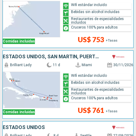
Wifi estándar incluido
Bebidas sin alcohol incluidas
Restaurantes de especialidades
incluidos
Cruceros 100% para adultos
US$ 753
+Tasas
Comidas incluidas
ESTADOS UNIDOS, SAN MARTÍN, PUERTO RICO, REPÚBLICA DOMINICANA, BAHAMAS
Brilliant Lady
11 d
Miami
30/11/2026
Wifi estándar incluido
Bebidas sin alcohol incluidas
Restaurantes de especialidades
incluidos
Cruceros 100% para adultos
US$ 761
+Tasas
Comidas incluidas
ESTADOS UNIDOS
Brilliant Lady
8 d
Seattle
27/08/2026