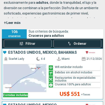
exclusivamente para
adultos
, donde la tranquilidad, el lujo y la
diversión se combinan a la perfección. Disfruta de un ambiente
sofisticado, experiencias gastronómicas de primer nivel,
entretenimiento exclusivo y espacios pensados para relajarte y
+
Leer más
desconectar. Vive momentos inolvidables en alta mar, rodeado
de comodidad y sin distracciones. Es tu momento de zarpar
106
Sus criterios de búsqueda:
hacia el paraíso.
Cruceros para adultos
cruceros
Filtrar
Ordenar
ESTADOS UNIDOS, MÉXICO, BAHAMAS
Scarlet Lady
6 d
Miami
21/12/2026
Wifi estándar incluido
Bebidas sin alcohol incluidas
Restaurantes de especialidades
incluidos
Cruceros 100% para adultos
US$ 551
+Tasas
Comidas incluidas