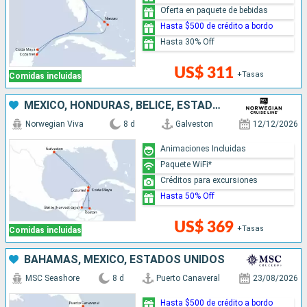
Oferta en paquete de bebidas
Hasta $500 de crédito a bordo
Hasta 30% Off
US$ 311
+Tasas
Comidas incluidas
MÉXICO, HONDURAS, BELICE, ESTADOS UNIDOS
Norwegian Viva
8 d
Galveston
12/12/2026
Animaciones Incluidas
Paquete WiFi*
Créditos para excursiones
Hasta 50% Off
US$ 369
+Tasas
Comidas incluidas
BAHAMAS, MÉXICO, ESTADOS UNIDOS
MSC Seashore
8 d
Puerto Canaveral
23/08/2026
Hasta $500 de crédito a bordo