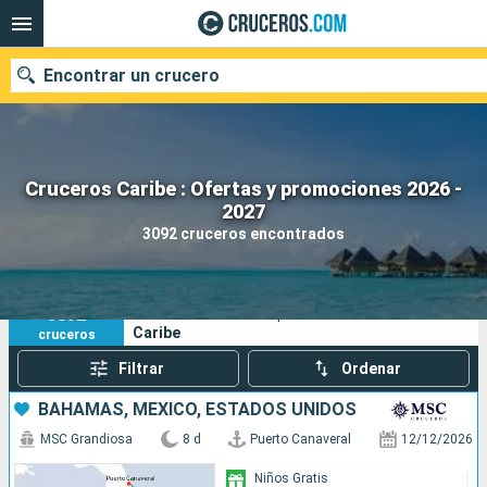
Encontrar un crucero
Cruceros Caribe : Ofertas y promociones 2026 -
Nuestros destinos
2027
3092 cruceros encontrados
Fecha de salida
Puertos
Compañías
3092
Sus criterios de búsqueda:
Caribe
cruceros
Buscar
Filtrar
Ordenar
BAHAMAS, MÉXICO, ESTADOS UNIDOS
MSC Grandiosa
8 d
Puerto Canaveral
12/12/2026
Niños Gratis