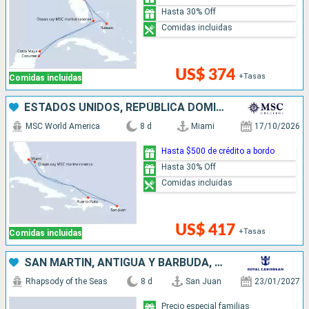
Hasta 30% Off
Comidas incluidas
US$ 374
+Tasas
Comidas incluidas
ESTADOS UNIDOS, REPÚBLICA DOMINICANA, PUERTO RICO, BAHAMAS
MSC World America
8 d
Miami
17/10/2026
Hasta $500 de crédito a bordo
Hasta 30% Off
Comidas incluidas
US$ 417
+Tasas
Comidas incluidas
SAN MARTÍN, ANTIGUA Y BARBUDA, PUERTO RICO
Rhapsody of the Seas
8 d
San Juan
23/01/2027
Precio especial familias