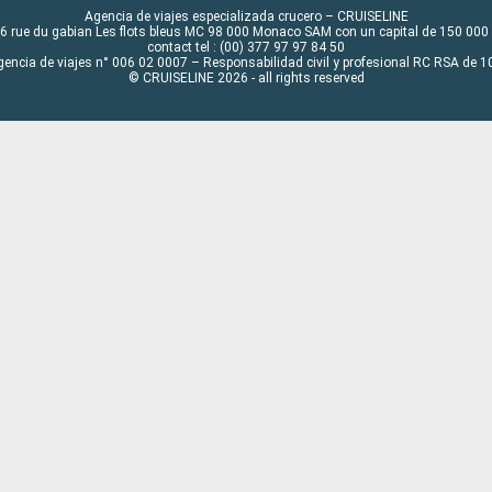
Agencia de viajes especializada crucero – CRUISELINE
6 rue du gabian Les flots bleus MC 98 000 Monaco SAM con un capital de 150 000
contact tel : (00) 377 97 97 84 50
gencia de viajes n° 006 02 0007 – Responsabilidad civil y profesional RC RSA de
© CRUISELINE 2026 - all rights reserved