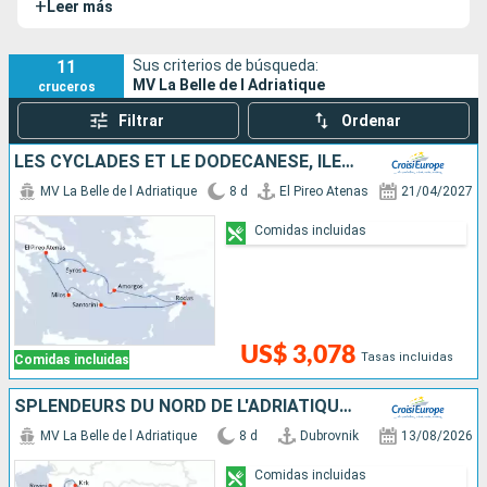
+
Leer más
el Egeo y el Mediterráneo oriental, llevando a sus pasajeros
hacia los destinos costeros más bellos e históricos.
11
Sus criterios de búsqueda:
MV La Belle de l Adriatique
cruceros
Filtrar
Ordenar
LES CYCLADES ET LE DODÉCANÈSE, ÎLES CONFIDENTIELLES DE LA MER ÉGÉE
MV La Belle de l Adriatique
8 d
El Pireo Atenas
21/04/2027
Comidas incluidas
US$ 3,078
Tasas incluidas
Comidas incluidas
SPLENDEURS DU NORD DE L'ADRIATIQUE - ESCALES HISTORIQUES ET BEAUTÉS NATURELLES ENTRE CROATIE ET MONTÉNÉGRO (FORMULE PORT//PORT)
MV La Belle de l Adriatique
8 d
Dubrovnik
13/08/2026
Comidas incluidas