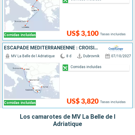
US$ 3,100
Tasas incluidas
Comidas incluidas
ESCAPADE MÉDITERRANÉENNE : CROISIÈRE À LA DÉCOUVERTE DES TRÉSORS DE LA GRÈCE ET DE L'ADRIATIQUE - DES REMPARTS DE DUBROVNIK À L'ACROPOLE D'ATHÈNES
MV La Belle de l Adriatique
8 d
Dubrovnik
07/10/2027
Comidas incluidas
US$ 3,820
Tasas incluidas
Comidas incluidas
Los camarotes de MV La Belle de l
Adriatique