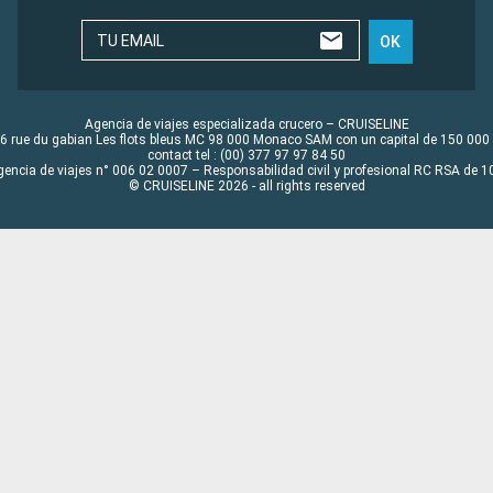
TU EMAIL
OK
Agencia de viajes especializada crucero – CRUISELINE
6 rue du gabian Les flots bleus MC 98 000 Monaco SAM con un capital de 150 000
contact tel : (00) 377 97 97 84 50
gencia de viajes n° 006 02 0007 – Responsabilidad civil y profesional RC RSA de
© CRUISELINE 2026 - all rights reserved