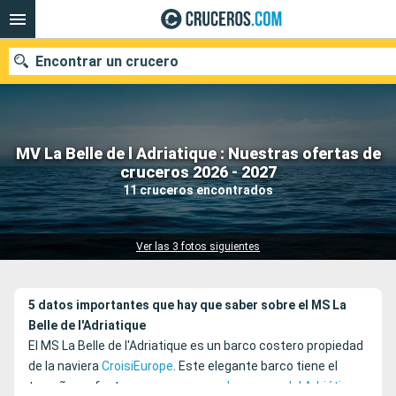
Encontrar un crucero
MV La Belle de l Adriatique : Nuestras ofertas de
Nuestros destinos
cruceros 2026 - 2027
11 cruceros encontrados
Fecha de salida
Puertos
Compañías
Ver las 3 fotos siguientes
Buscar
5 datos importantes que hay que saber sobre el MS La
Belle de l'Adriatique
El MS La Belle de l'Adriatique es un barco costero propiedad
de la naviera
CroisiEurope
. Este elegante barco tiene el
tamaño perfecto para
navegar por las aguas del Adriático
,