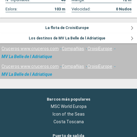
Eslora:
103
m
Velocidad:
0
Nudos
La flota de CroisiEurope
Los destinos de MV La Belle de l Adriatique
Cruceros www.cruceros.com
Compañías
CroisiEurope
MV La Belle de l Adriatique
Cruceros www.cruceros.com
Compañías
CroisiEurope
MV La Belle de l Adriatique
Barcos más populares
MSC World Europa
Icon of the Seas
Costa Toscana
Puerto de salida