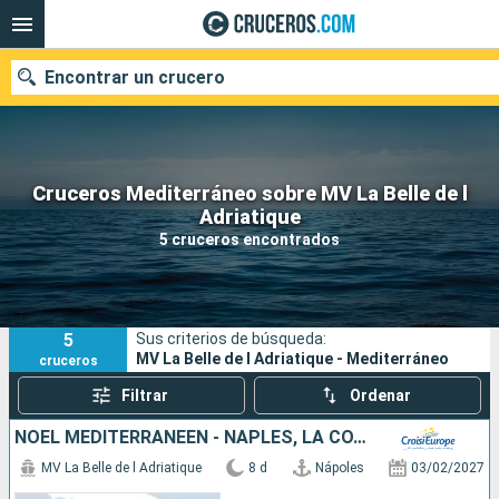
Encontrar un crucero
Cruceros Mediterráneo sobre MV La Belle de l
Nuestros destinos
Adriatique
5 cruceros encontrados
Fecha de salida
Puertos
Compañías
5
Sus criterios de búsqueda:
Buscar
MV La Belle de l Adriatique - Mediterráneo
cruceros
Filtrar
Ordenar
NOËL MÉDITERRANÉEN - NAPLES, LA CÔTE AMALFITAINE ET LA SICILE
MV La Belle de l Adriatique
8 d
Nápoles
03/02/2027