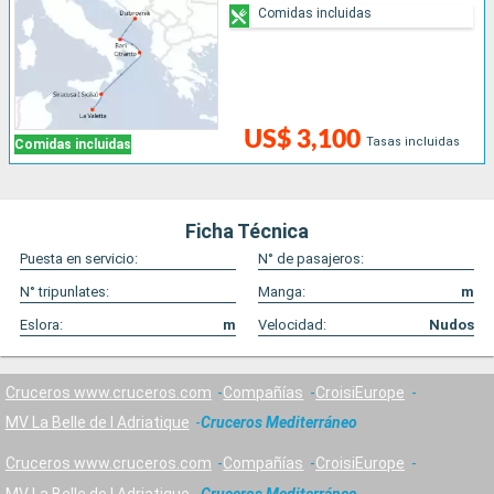
Comidas incluidas
US$ 3,100
Tasas incluidas
Comidas incluidas
Ficha Técnica
Puesta en servicio:
N° de pasajeros:
N° tripunlates:
Manga:
m
Eslora:
m
Velocidad:
Nudos
Cruceros www.cruceros.com
Compañías
CroisiEurope
MV La Belle de l Adriatique
Cruceros Mediterráneo
Cruceros www.cruceros.com
Compañías
CroisiEurope
MV La Belle de l Adriatique
Cruceros Mediterráneo