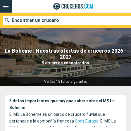
Encontrar un crucero
La Boheme : Nuestras ofertas de cruceros 2026 -
Nuestros destinos
2027
9 cruceros encontrados
Fecha de salida
Puertos
Compañías
Ver las 15 fotos siguientes
Buscar
5 datos importantes que hay que saber sobre el MS La
Bohème
El MS La Bohème es un barco de crucero fluvial que
pertenece a la compañía francesa
CroisiEurope
. El MS La
Bohème navega por el Rin y el Danubio con el fin fr ofrecer a