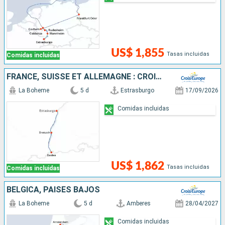
US$ 1,855
Tasas incluidas
Comidas incluidas
FRANCE, SUISSE ET ALLEMAGNE : CROISIÈRE SUR LE RHIN VERS LA RÉGION DES 3 PAYS ET VOYAGE À BORD DU TRAIN "GLACIER EXPRESS"
La Boheme
5 d
Estrasburgo
17/09/2026
Comidas incluidas
US$ 1,862
Tasas incluidas
Comidas incluidas
BÉLGICA, PAISES BAJOS
La Boheme
5 d
Amberes
28/04/2027
Comidas incluidas