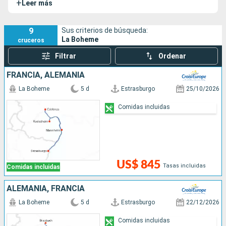
+
Leer más
sus pasajeros las joyas de esta región centroeuropea.
9
Sus criterios de búsqueda:
La Boheme
cruceros
Filtrar
Ordenar
FRANCIA, ALEMANIA
La Boheme
5 d
Estrasburgo
25/10/2026
Comidas incluidas
US$ 845
Tasas incluidas
Comidas incluidas
ALEMANIA, FRANCIA
La Boheme
5 d
Estrasburgo
22/12/2026
Comidas incluidas