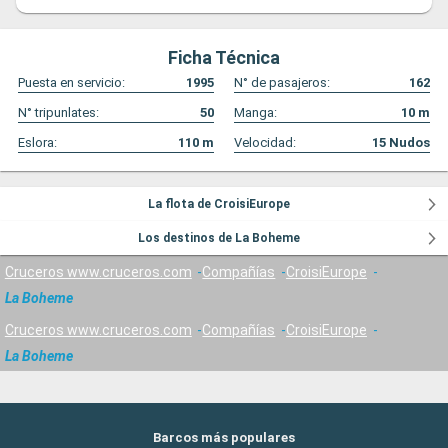
Ficha Técnica
Puesta en servicio:
1995
N° de pasajeros:
162
N° tripunlates:
50
Manga:
10
m
Eslora:
110
m
Velocidad:
15
Nudos
La flota de CroisiEurope
Los destinos de La Boheme
Cruceros www.cruceros.com
Compañías
CroisiEurope
La Boheme
Cruceros www.cruceros.com
Compañías
CroisiEurope
La Boheme
Barcos más populares