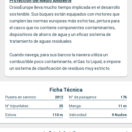
Protección del Medio Ambiente
CroisiEurope lleva mucho tiempo implicada en el desarrollo
sostenible. Sus buques están equipados con motores que
cumplen las normas europeas más estrictas, pintura para
el casco que no contiene componentes contaminantes,
dispositivos de ahorro de agua y un eficaz sistema de
tratamiento de aguas residuales.
Cuando navega, para sus barcos la naviera utiliza un
combustible poco contaminante, el Gas to Liquid, e impone
un sistema de clasificación de residuos muy estricto.
Ficha Técnica
Puesta en servicio:
2012
N° de pasajeros:
176
N° tripunlates:
25
Manga:
11
m
Eslora:
110
m
Velocidad:
9
Nudos