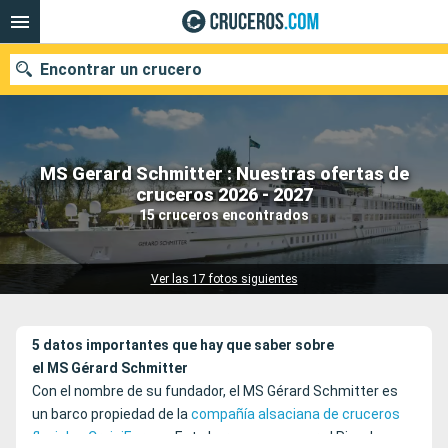
Encontrar un crucero
MS Gerard Schmitter : Nuestras ofertas de
Nuestros destinos
cruceros 2026 - 2027
15 cruceros encontrados
Fecha de salida
Puertos
Compañías
Ver las 17 fotos siguientes
Buscar
5 datos importantes que hay que saber sobre
el MS Gérard Schmitter
Con el nombre de su fundador, el MS Gérard Schmitter es
un barco propiedad de la
compañía alsaciana de cruceros
fluviales CroisiEurope
. Este barco navega por el Rin, el