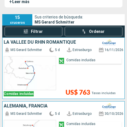
+
Leer más
Mosela y el Meno, desde Estrasburgo hasta Ámsterdam.
15
Sus criterios de búsqueda:
MS Gerard Schmitter
cruceros
Filtrar
Ordenar
LA VALLÉE DU RHIN ROMANTIQUE
MS Gerard Schmitter
5 d
Estrasburgo
16/11/2026
Comidas incluidas
US$ 763
Tasas incluidas
Comidas incluidas
ALEMANIA, FRANCIA
MS Gerard Schmitter
5 d
Estrasburgo
30/10/2026
Comidas incluidas