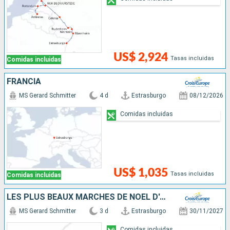
US$ 2,924
Tasas incluidas
Comidas incluidas
FRANCIA
MS Gerard Schmitter
4 d
Estrasburgo
08/12/2026
Comidas incluidas
US$ 1,035
Tasas incluidas
Comidas incluidas
LES PLUS BEAUX MARCHÉS DE NOËL D'ALSACE EN CROISIÈRE - STRASBOURG ET COLMAR, SAVEURS, LUMIÈRES ET FÉERIES DE L'AVENT : QUAND LA TRADITION ENCHANTE LES SENS
MS Gerard Schmitter
3 d
Estrasburgo
30/11/2027
Comidas incluidas