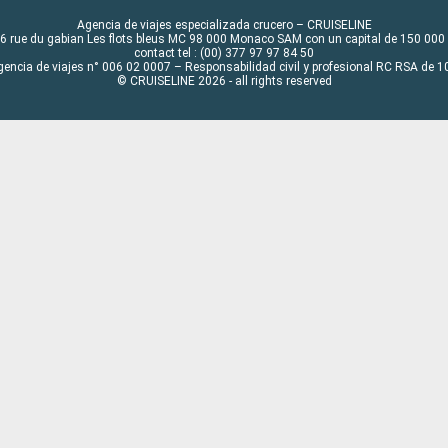
Agencia de viajes especializada crucero – CRUISELINE
6 rue du gabian Les flots bleus MC 98 000 Monaco SAM con un capital de 150 000
contact tel : (00) 377 97 97 84 50
gencia de viajes n° 006 02 0007 – Responsabilidad civil y profesional RC RSA de
© CRUISELINE 2026 - all rights reserved