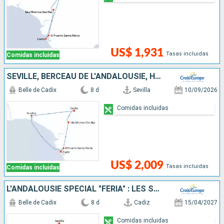
US$ 1,931
Tasas incluidas
Comidas incluidas
SÉVILLE, BERCEAU DE L'ANDALOUSIE, HUELVA, SUR LES PAS DE CHRISTOPHE COLOMB ET LE CHARME TYPIQUE DE CADIX
Belle de Cadix
8 d
Sevilla
10/09/2026
Comidas incluidas
US$ 2,009
Tasas incluidas
Comidas incluidas
L'ANDALOUSIE SPÉCIAL "FERIA" : LES SPLENDEURS DE L'ANDALOUSIE AU FIL DU GUADALQUIVIR (FORMULE PORT-PORT)
Belle de Cadix
8 d
Cadiz
15/04/2027
Comidas incluidas