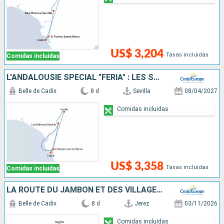
US$ 3,204
Tasas incluidas
Comidas incluidas
L'ANDALOUSIE SPÉCIAL "FERIA" : LES SPLENDEURS DE L'ANDALOUSIE AU FIL DU GUADALQUIVIR (PORT-PORT)
Belle de Cadix
8 d
Sevilla
08/04/2027
Comidas incluidas
US$ 3,358
Tasas incluidas
Comidas incluidas
LA ROUTE DU JAMBON ET DES VILLAGES BLANCS - L'ANDALOUSIE AUTHENTIQUE : ARCHITECTURE, TRADITIONS ET SPÉCIALITÉS CULINAIRES
Belle de Cadix
8 d
Jerez
03/11/2026
Comidas incluidas