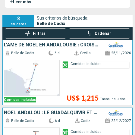
+
Leer más
navega bajo bandera francesa. Esta embarcación es una de
los pocas que puede navegar tanto por ríos como por mar.
El Belle de Cadix, para descubrir nuevos paisajes a sus
8
Sus criterios de búsqueda:
Belle de Cadix
cruceros
viajeros, recorre las aguas de los ríos Guadalquivir y
Guadiana, por el corazón de Andalucía (España) y la costa
Filtrar
Ordenar
atlántica de Portugal.
L'ÂME DE NOËL EN ANDALOUSIE : CROISIÈRE AU COEUR DE LA NATIVITÉ, AU RYTHME DES TRADITIONS DE NOËL ESPAGNOLES ET DES MARCHÉS FESTIFS
Belle de Cadix
6 d
Sevilla
25/11/2026
Comidas incluidas
US$ 1,215
Tasas incluidas
Comidas incluidas
NOËL ANDALOU : LE GUADALQUIVIR ET LA BAIE DE CADIX
Belle de Cadix
6 d
Cadiz
22/12/2027
Comidas incluidas