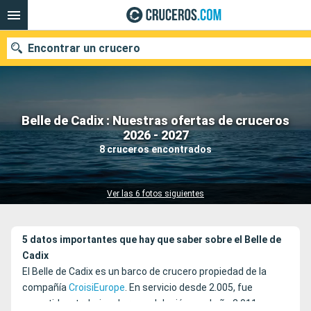
Encontrar un crucero
Belle de Cadix : Nuestras ofertas de cruceros
Nuestros destinos
2026 - 2027
8 cruceros encontrados
Fecha de salida
Puertos
Compañías
Ver las 6 fotos siguientes
Buscar
5 datos importantes que hay que saber sobre el Belle de
Cadix
El Belle de Cadix es un barco de crucero propiedad de la
compañía
CroisiEurope
. En servicio desde 2.005, fue
sometido a trabajos de remodelación en el año 2.011 y