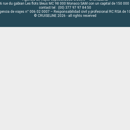
6 rue du gabian Les flots bleus MC 98 000 Monaco SAM con un capital de 150 000
contact tel : (00) 377 97 97 84 50
gencia de viajes n° 006 02 0007 – Responsabilidad civil y profesional RC RSA de
© CRUISELINE 2026 - all rights reserved