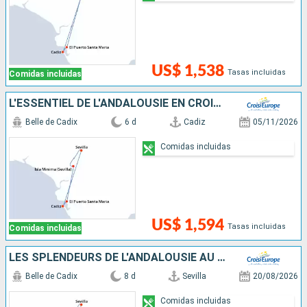
US$ 1,538
Tasas incluidas
Comidas incluidas
L'ESSENTIEL DE L'ANDALOUSIE EN CROISIÈRE: SÉVILLE, CADIX ET VILLAGES ANDALOUS ; LA DOUCEUR DE VIVRE ESPAGNOLE
Belle de Cadix
6 d
Cadiz
05/11/2026
Comidas incluidas
US$ 1,594
Tasas incluidas
Comidas incluidas
LES SPLENDEURS DE L'ANDALOUSIE AU FIL DU GUADALQUIVIR : SÉVILLE, CORDOUE ET CADIX
Belle de Cadix
8 d
Sevilla
20/08/2026
Comidas incluidas