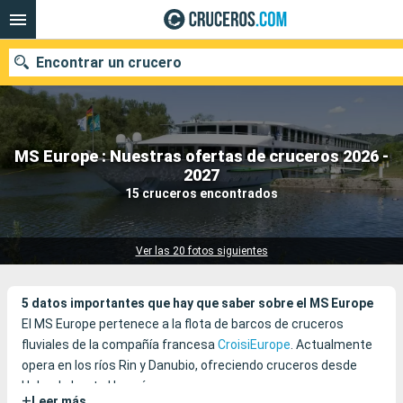
Encontrar un crucero
MS Europe : Nuestras ofertas de cruceros 2026 -
Nuestros destinos
2027
15 cruceros encontrados
Fecha de salida
Puertos
Compañías
Ver las 20 fotos siguientes
Buscar
5 datos importantes que hay que saber sobre el MS Europe
El MS Europe pertenece a la flota de barcos de cruceros
fluviales de la compañía francesa
CroisiEurope
. Actualmente
opera en los ríos Rin y Danubio, ofreciendo cruceros desde
Holanda hasta Hungría.
+
Leer más