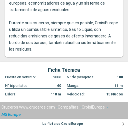
europeas, economizadores de agua y un sistema de
tratamiento de aguas residuales.
Durante sus cruceros, siempre que es posible, CroisiEurope
utiliza un combustible sintético, Gas to Liquid, con
reducidas emisiones de gases de efecto invernadero. A
bordo de sus barcos, también clasifica sistemáticamente
los residuos.
Ficha Técnica
Puesta en servicio:
2006
N° de pasajeros:
180
N° tripunlates:
60
Manga:
11
m
Eslora:
110
m
Velocidad:
15
Nudos
Cruceros www.cruceros.com
Compañías
CroisiEurope
MS Europe
La flota de CroisiEurope