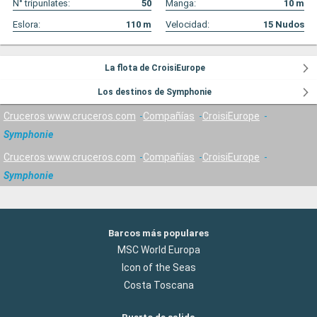
N° tripunlates:
50
Manga:
10
m
Eslora:
110
m
Velocidad:
15
Nudos
La flota de CroisiEurope
Los destinos de Symphonie
Cruceros www.cruceros.com
Compañías
CroisiEurope
Symphonie
Cruceros www.cruceros.com
Compañías
CroisiEurope
Symphonie
Barcos más populares
MSC World Europa
Icon of the Seas
Costa Toscana