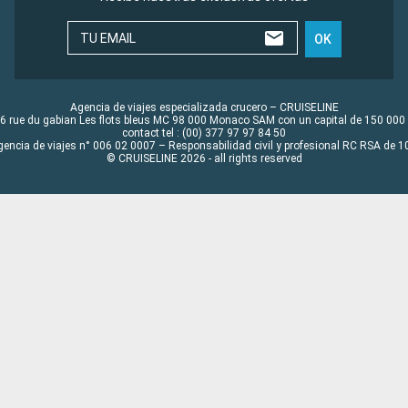
TU EMAIL
OK
Agencia de viajes especializada crucero – CRUISELINE
6 rue du gabian Les flots bleus MC 98 000 Monaco SAM con un capital de 150 000
contact tel : (00) 377 97 97 84 50
gencia de viajes n° 006 02 0007 – Responsabilidad civil y profesional RC RSA de
© CRUISELINE 2026 - all rights reserved