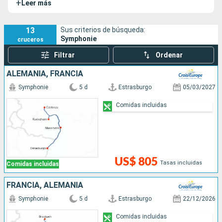
+
Leer más
diferente, los países del norte y del centro de Europa.
13
Sus criterios de búsqueda:
Symphonie
cruceros
Filtrar
Ordenar
ALEMANIA, FRANCIA
Symphonie
5 d
Estrasburgo
05/03/2027
Comidas incluidas
US$ 805
Tasas incluidas
Comidas incluidas
FRANCIA, ALEMANIA
Symphonie
5 d
Estrasburgo
22/12/2026
Comidas incluidas