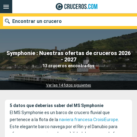
Encontrar un crucero
Symphonie : Nuestras ofertas de cruceros 2026
Nuestros destinos
- 2027
13 cruceros encontrados
Fecha de salida
Puertos
Compañías
Ver las 14 fotos siguientes
Buscar
5 datos que deberías saber del MS Symphonie
El MS Symphonie es un barco de crucero fluvial que
pertenece a la flota de la
naviera francesa CroisiEurope
.
Este elegante barco navega por el Rin y el Danubio para
ofrecer a sus pasajeros la posibilidad de conocer, de forma