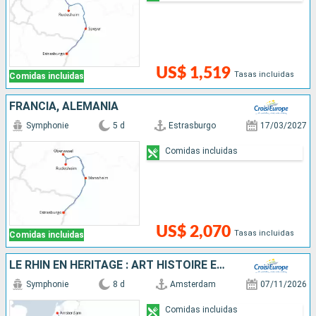
US$ 1,519
Tasas incluidas
Comidas incluidas
FRANCIA, ALEMANIA
Symphonie
5 d
Estrasburgo
17/03/2027
Comidas incluidas
US$ 2,070
Tasas incluidas
Comidas incluidas
LE RHIN EN HÉRITAGE : ART HISTOIRE ET PATRIMOINE. À LA DÉCOUVERTE DES GÉNIES ET DES CHEFS-D'½UVRE D'EUROPE
Symphonie
8 d
Amsterdam
07/11/2026
Comidas incluidas