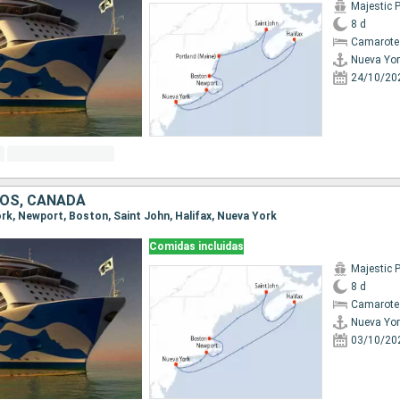
Majestic 
8 d
Camarote
Nueva Yor
24/10/20
OS, CANADÁ
ork, Newport, Boston, Saint John, Halifax, Nueva York
Comidas incluidas
Majestic 
8 d
Camarote
Nueva Yor
03/10/20