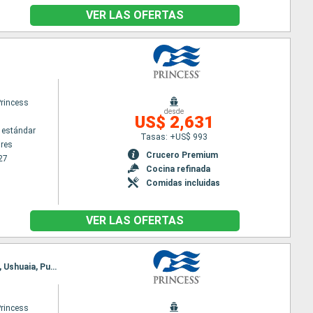
VER LAS OFERTAS
Princess
desde
US$ 2,631
 estándar
Tasas: +US$ 993
res
Crucero Premium
27
Cocina refinada
Comidas incluidas
VER LAS OFERTAS
Itinerario : Barcelona, Buenos Aires, Montevideo, Puerto Madryn, Islas Malvinas, Cabo de Hornos, Ushuaia, Puerto Williams, Punta Arenas, Puerto Montt, Santiago de Chile, San antonio Chile, Barcelona
Princess