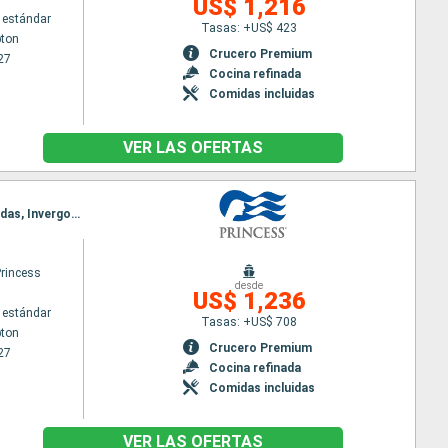
US$ 1,216
 estándar
Tasas: +US$ 423
ton
Crucero Premium
27
Cocina refinada
Comidas incluidas
VER LAS OFERTAS
Itinerario : Southampton, Cornwall, Cork, Dun Laoghaire, Liverpool, Belfast, Greenock, Islas Orcadas, Invergordon, Le Havre, Southampton
Princess
desde
US$ 1,236
 estándar
Tasas: +US$ 708
ton
Crucero Premium
27
Cocina refinada
Comidas incluidas
VER LAS OFERTAS