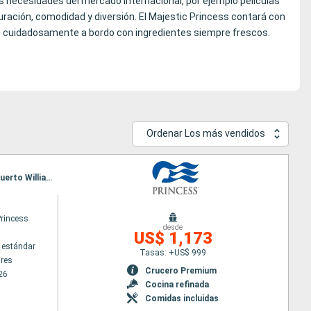
as necesidades del mercado internacional, por ejemplo películas
auración, comodidad y diversión. El Majestic Princess contará con
s cuidadosamente a bordo con ingredientes siempre frescos.
puede relajarse totalmente. Es un refugio flotante lleno de
aracterísticas que han hecho al Royal Princess y Regal Princess
 un paseo con suelo de cristal que sobresale por encima del mar;
Ordenar Los más vendidos
án rodeados por una cortina de luz.
Itinerario : Buenos Aires, Montevideo, Puerto Madryn, Islas Malvinas, Cabo de Hornos, Ushuaia, Puerto Williams, Punta Arenas, Puerto Montt, San antonio Chile
Princess
desde
US$ 1,173
 estándar
Tasas: +US$ 999
res
Crucero Premium
26
Cocina refinada
Comidas incluidas