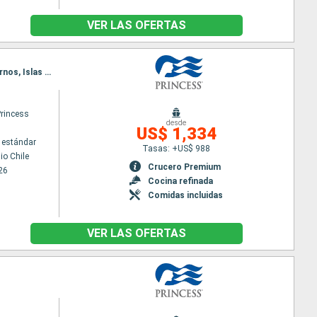
VER LAS OFERTAS
Itinerario : San antonio Chile, Puerto Montt, Punta Arenas, Puerto Williams, Ushuaia, Cabo de Hornos, Islas Malvinas, Puerto Madryn, Montevideo, Buenos Aires
Princess
desde
US$ 1,334
 estándar
Tasas: +US$ 988
io Chile
Crucero Premium
26
Cocina refinada
Comidas incluidas
VER LAS OFERTAS