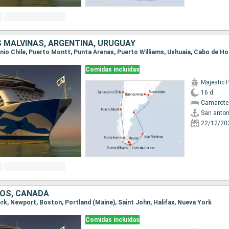
AS MALVINAS, ARGENTINA, URUGUAY
Comidas incluidas
Majestic 
16 d
Camarote
San anton
22/12/20
OS, CANADÁ
ork, Newport, Boston, Portland (Maine), Saint John, Halifax, Nueva York
Comidas incluidas