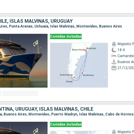
ILE, ISLAS MALVINAS, URUGUAY
Aires, Punta Arenas, Ushuaia, Islas Malvinas, Montevideo, Buenos Aires
Comidas incluidas
Majestic 
18 d
Camarote
Buenos Ai
21/12/20
TINA, URUGUAY, ISLAS MALVINAS, CHILE
Comidas incluidas
Majestic 