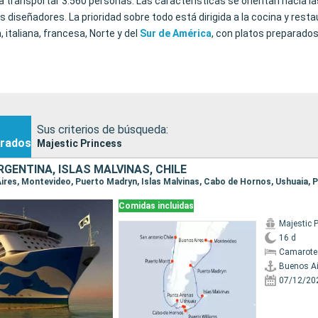
 transportar 3.560 personas. Las características se orientan hacia l
 diseñadores. La prioridad sobre todo está dirigida a la cocina y rest
 italiana, francesa, Norte y del
Sur de América
, con platos preparado
estic Princess
nante Majestic Princess. Desde el momento en que usted suba al barco 
 de las horas a bordo. El Majestic Princess le ofrece muchas de las c
Sus criterios de búsqueda:
m de varios pisos que sirve como centro social de la nave; el
Seawalk
,
rados
Majestic Princess
 chef, una experiencia gastronómica privada donde los comensales est
RGENTINA, ISLAS MALVINAS, CHILE
Comidas incluidas
Majestic 
16 d
Camarote
Buenos Ai
07/12/20