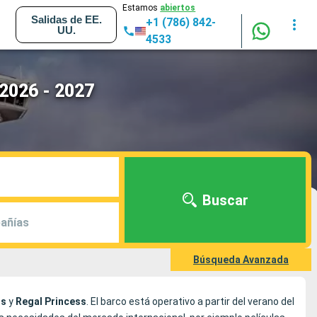
Estamos
abiertos
Salidas de EE.
+1 (786) 842-
UU.
4533
 2026 - 2027
Buscar
añías
Búsqueda Avanzada
ss
y
Regal Princess
. El barco está operativo a partir del verano del