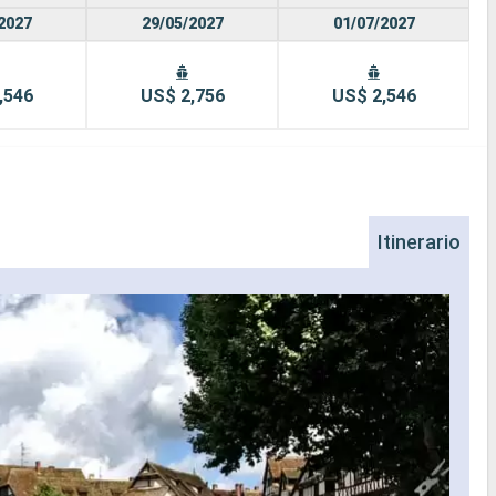
2027
29/05/2027
01/07/2027
,546
US$ 2,756
US$ 2,546
Itinerario
Fr
Fránc
cultu
sus n
drama
natur
Oder.