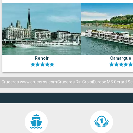
Renoir
Camargue
Cruceros www.cruceros.com
Cruceros Rin
CroisiEurope
MS Gerard Sc