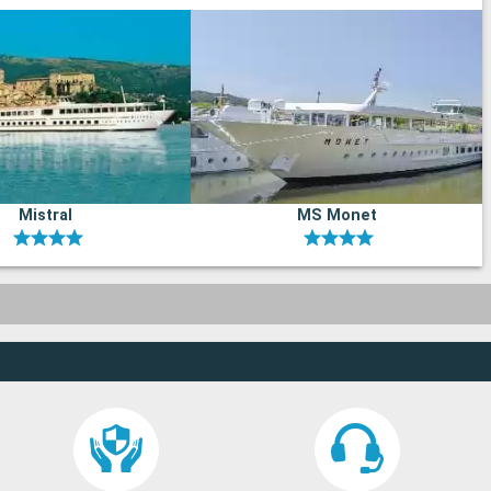
Mistral
MS Monet