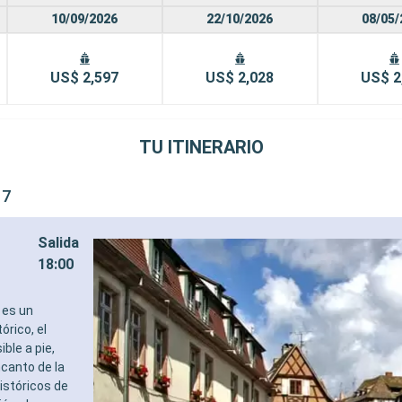
10/09/2026
22/10/2026
08/05/
US$ 2,597
US$ 2,028
US$ 2
TU ITINERARIO
 7
Salida
18:00
 es un
órico, el
ble a pie,
ncanto de la
históricos de