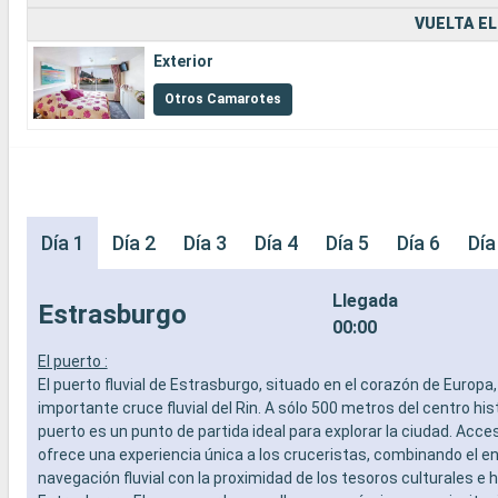
VUELTA EL
Exterior
Otros Camarotes
Día 1
Día 2
Día 3
Día 4
Día 5
Día 6
Día
Llegada
Estrasburgo
00:00
El puerto :
El puerto fluvial de Estrasburgo, situado en el corazón de Europa,
importante cruce fluvial del Rin. A sólo 500 metros del centro hist
puerto es un punto de partida ideal para explorar la ciudad. Accesi
ofrece una experiencia única a los cruceristas, combinando el e
navegación fluvial con la proximidad de los tesoros culturales e 