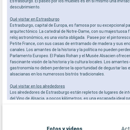
Estrasburgo. El paseo por los muelles es en sí mismo una invitaci
descubrimiento.
Qué visitar en Estrasburgo
Estrasburgo, capital de Europa, es famosa por su excepcional p
arquitectónico. La catedral de Notre-Dame, con su majestuosa 
reloj astronómico, es una visita obligada. Pasee por el pintoresco
Petite France, con sus casas de entramado de madera y sus e
canales. Los amantes de la historia y la política no pueden perders
Parlamento Europeo. El Palais Rohan y el Musée Alsacien ofrece
fascinante visión de la historia y la cultura locales. Los amantes 
gastronomía no deben perderse la oportunidad de degustar las 
alsacianas en los numerosos bistrós tradicionales.
Qué visitar en los alrededores
Los alrededores de Estrasburgo están repletos de lugares de int
del Vino de Alsacia, a pocos kilómetros, es una escapada ideal pa
amantes del vino. Pueblos pintorescos como Obernai y Riquewih
encantadores escenarios para excursiones de un día. Para los a
naturaleza, el Parque Natural Regional de los Vosgos del Norte o
magníficos paseos. Por último, la ciudad de Baden-Baden, en Al
Fotos y videos
Act
fácilmente accesible y ofrece experiencias balnearias de renom