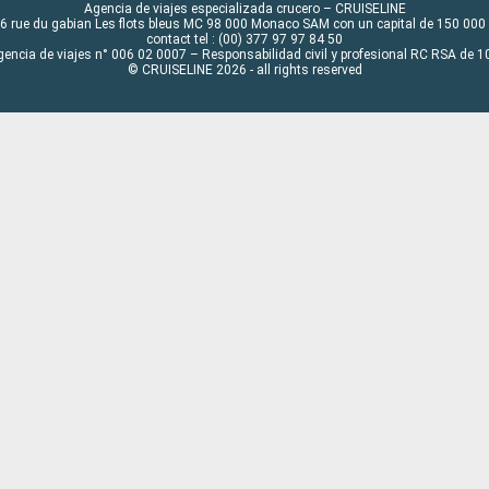
Agencia de viajes especializada crucero – CRUISELINE
6 rue du gabian Les flots bleus MC 98 000 Monaco SAM con un capital de 150 000
contact tel : (00) 377 97 97 84 50
gencia de viajes n° 006 02 0007 – Responsabilidad civil y profesional RC RSA de
© CRUISELINE 2026 - all rights reserved