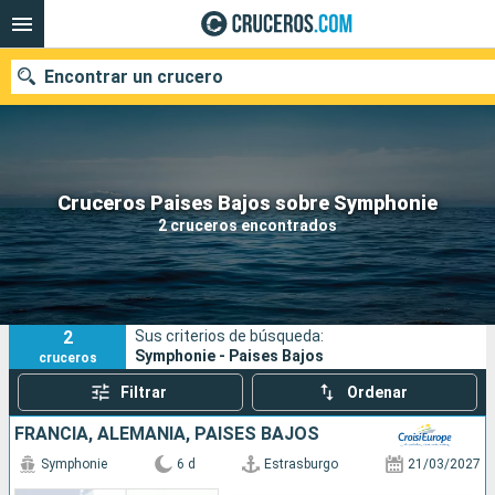
Encontrar un crucero
Nuestros destinos
Cruceros Paises Bajos sobre Symphonie
2 cruceros encontrados
Fecha de salida
Puertos
Compañías
2
Sus criterios de búsqueda:
Buscar
Symphonie - Paises Bajos
cruceros
Filtrar
Ordenar
FRANCIA, ALEMANIA, PAISES BAJOS
Symphonie
6 d
Estrasburgo
21/03/2027