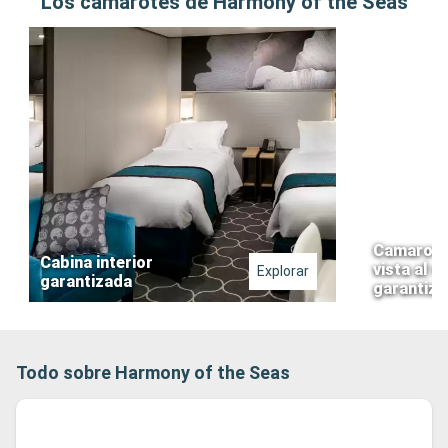
Los camarotes de Harmony of the Seas
Camarote
Cabina interior
vista al v
Explorar
garantizada
garantiz
Todo sobre Harmony of the Seas