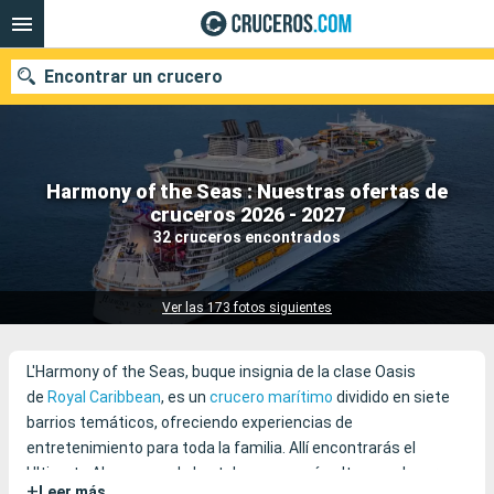
Encontrar un crucero
Harmony of the Seas : Nuestras ofertas de
Nuestros destinos
cruceros 2026 - 2027
32 cruceros encontrados
Fecha de salida
Puertos
Compañías
Ver las 173 fotos siguientes
Buscar
L'Harmony of the Seas, buque insignia de la clase Oasis
de
Royal Caribbean
, es un
crucero marítimo
dividido en siete
barrios temáticos, ofreciendo experiencias de
entretenimiento para toda la familia. Allí encontrarás el
Ultimate Abyss, uno de los toboganes más altos en el mar, un
+
Leer más