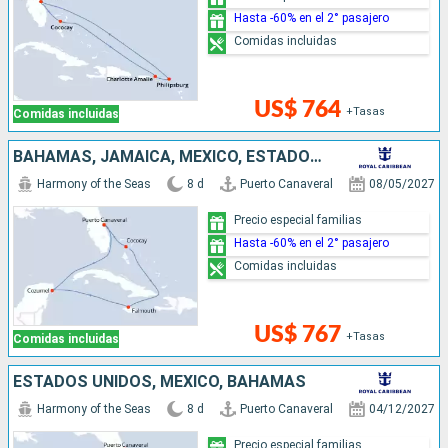
Hasta -60% en el 2° pasajero
Comidas incluidas
US$ 764
+Tasas
Comidas incluidas
BAHAMAS, JAMAICA, MÉXICO, ESTADOS UNIDOS
Harmony of the Seas
8 d
Puerto Canaveral
08/05/2027
Precio especial familias
Hasta -60% en el 2° pasajero
Comidas incluidas
US$ 767
+Tasas
Comidas incluidas
ESTADOS UNIDOS, MÉXICO, BAHAMAS
Harmony of the Seas
8 d
Puerto Canaveral
04/12/2027
Precio especial familias