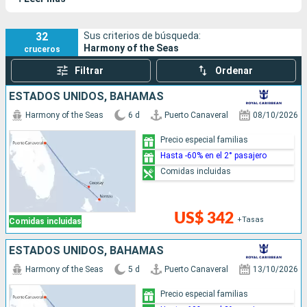
Bionic Bar, un AquaTheater así como espectáculos dignos de
Broadway y una gastronomía de todo el mundo. Sus barcos
gemelos incluyen el
Symphony of the Seas
y el
Wonder of the
32
Sus criterios de búsqueda:
Harmony of the Seas
cruceros
Seas
.
Filtrar
Ordenar
ESTADOS UNIDOS, BAHAMAS
Harmony of the Seas
6 d
Puerto Canaveral
08/10/2026
Precio especial familias
Hasta -60% en el 2° pasajero
Comidas incluidas
US$ 342
+Tasas
Comidas incluidas
ESTADOS UNIDOS, BAHAMAS
Harmony of the Seas
5 d
Puerto Canaveral
13/10/2026
Precio especial familias