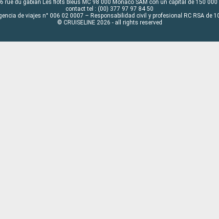
6 rue du gabian Les flots bleus MC 98 000 Monaco SAM con un capital de 150 000
contact tel : (00) 377 97 97 84 50
gencia de viajes n° 006 02 0007 – Responsabilidad civil y profesional RC RSA de
© CRUISELINE 2026 - all rights reserved