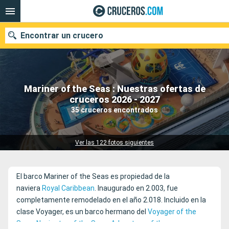
Encontrar un crucero
Mariner of the Seas : Nuestras ofertas de
Nuestros destinos
cruceros 2026 - 2027
35 cruceros encontrados
Fecha de salida
Puertos
Compañías
Ver las 122 fotos siguientes
Buscar
El barco Mariner of the Seas es propiedad de la
naviera
Royal Caribbean
. Inaugurado en 2.003, fue
completamente remodelado en el año 2.018. Incluido en la
clase Voyager, es un barco hermano del
Voyager of the
Seas
,
Navigator of the Seas
,
Adventure of the