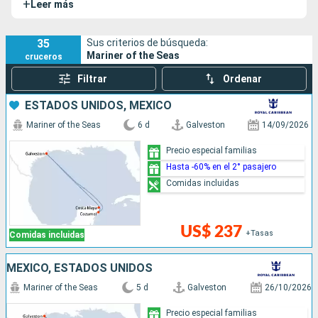
+
Leer más
Seas
y
Explorer of the Seas
. El Mariner of the Seas tiene
una hermosa cubierta de piscina diseñada por un
renombrado artista brasileño.
35
Sus criterios de búsqueda:
Mariner of the Seas
cruceros
Filtrar
Ordenar
ESTADOS UNIDOS, MÉXICO
Mariner of the Seas
6 d
Galveston
14/09/2026
Precio especial familias
Hasta -60% en el 2° pasajero
Comidas incluidas
US$ 237
+Tasas
Comidas incluidas
MÉXICO, ESTADOS UNIDOS
Mariner of the Seas
5 d
Galveston
26/10/2026
Precio especial familias