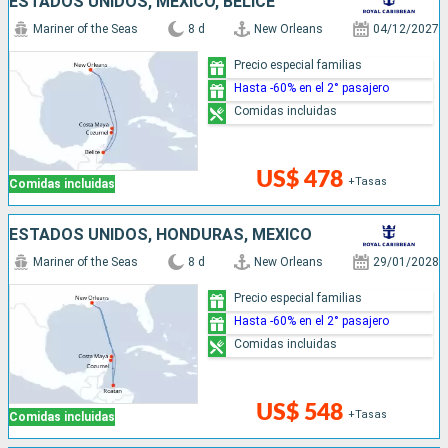
ESTADOS UNIDOS, MÉXICO, BELICE
Mariner of the Seas
8 d
New Orleans
04/12/2027
Precio especial familias
Hasta -60% en el 2° pasajero
Comidas incluidas
US$ 478
+Tasas
Comidas incluidas
ESTADOS UNIDOS, HONDURAS, MÉXICO
Mariner of the Seas
8 d
New Orleans
29/01/2028
Precio especial familias
Hasta -60% en el 2° pasajero
Comidas incluidas
US$ 548
+Tasas
Comidas incluidas