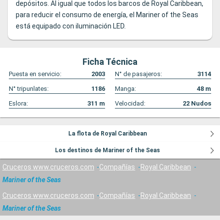
depósitos. Al igual que todos los barcos de Royal Caribbean,
para reducir el consumo de energía, el Mariner of the Seas
está equipado con iluminación LED.
Ficha Técnica
Puesta en servicio:
2003
N° de pasajeros:
3114
N° tripunlates:
1186
Manga:
48
m
Eslora:
311
m
Velocidad:
22
Nudos
La flota de Royal Caribbean
Los destinos de Mariner of the Seas
Cruceros www.cruceros.com
Compañías
Royal Caribbean
Mariner of the Seas
Cruceros www.cruceros.com
Compañías
Royal Caribbean
Mariner of the Seas