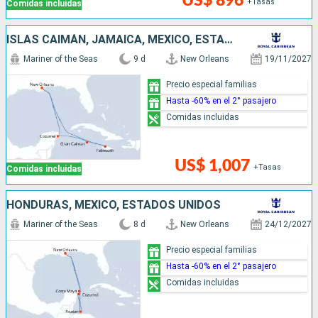
US$ 896
+Tasas
Comidas incluidas
ISLAS CAIMÁN, JAMAICA, MÉXICO, ESTADOS UNIDOS
Mariner of the Seas
9 d
New Orleans
19/11/2027
Precio especial familias
Hasta -60% en el 2° pasajero
Comidas incluidas
US$ 1,007
+Tasas
Comidas incluidas
HONDURAS, MÉXICO, ESTADOS UNIDOS
Mariner of the Seas
8 d
New Orleans
24/12/2027
Precio especial familias
Hasta -60% en el 2° pasajero
Comidas incluidas