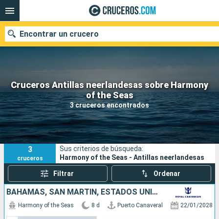
Encontrar un crucero
Cruceros Antillas neerlandesas sobre Harmony
Nuestros destinos
of the Seas
3 cruceros encontrados
Fecha de salida
Puertos
Compañías
3
Sus criterios de búsqueda:
Buscar
Harmony of the Seas - Antillas neerlandesas
cruceros
Filtrar
Ordenar
BAHAMAS, SAN MARTÍN, ESTADOS UNIDOS
Harmony of the Seas
8 d
Puerto Canaveral
22/01/2028