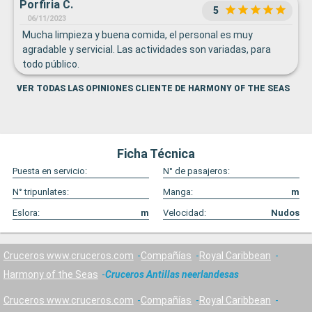
Porfiria C.
5
06/11/2023
Mucha limpieza y buena comida, el personal es muy
agradable y servicial. Las actividades son variadas, para
todo público.
VER TODAS LAS OPINIONES CLIENTE DE HARMONY OF THE SEAS
Ficha Técnica
Puesta en servicio:
N° de pasajeros:
N° tripunlates:
Manga:
m
Eslora:
m
Velocidad:
Nudos
Cruceros www.cruceros.com
Compañías
Royal Caribbean
Harmony of the Seas
Cruceros Antillas neerlandesas
Cruceros www.cruceros.com
Compañías
Royal Caribbean