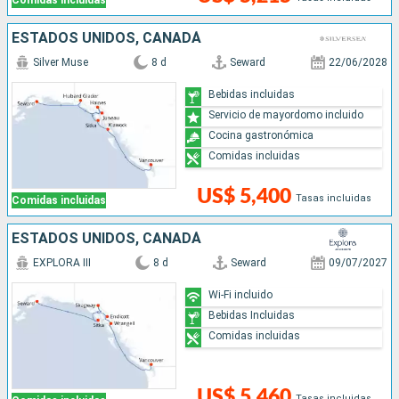
Comidas incluidas
ESTADOS UNIDOS, CANADÁ
Silver Muse
8 d
Seward
22/06/2028
Bebidas incluidas
Servicio de mayordomo incluido
Cocina gastronómica
Comidas incluidas
US$ 5,400
Tasas incluidas
Comidas incluidas
ESTADOS UNIDOS, CANADÁ
EXPLORA III
8 d
Seward
09/07/2027
Wi-Fi incluido
Bebidas Incluidas
Comidas incluidas
US$ 5,460
Tasas incluidas