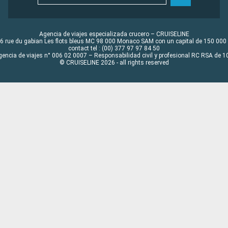
Agencia de viajes especializada crucero – CRUISELINE
6 rue du gabian Les flots bleus MC 98 000 Monaco SAM con un capital de 150 000
contact tel : (00) 377 97 97 84 50
gencia de viajes n° 006 02 0007 – Responsabilidad civil y profesional RC RSA de
© CRUISELINE 2026 - all rights reserved