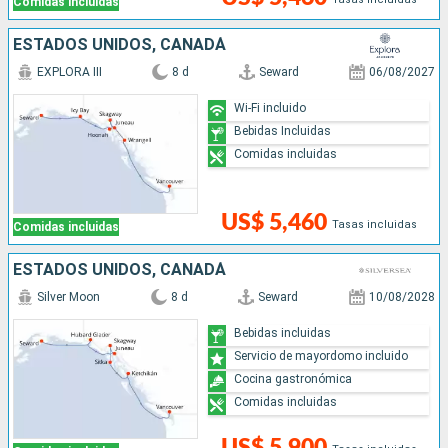
Comidas incluidas
ESTADOS UNIDOS, CANADÁ
EXPLORA III
8 d
Seward
06/08/2027
Wi-Fi incluido
Bebidas Incluidas
Comidas incluidas
US$ 5,460
Tasas incluidas
Comidas incluidas
ESTADOS UNIDOS, CANADÁ
Silver Moon
8 d
Seward
10/08/2028
Bebidas incluidas
Servicio de mayordomo incluido
Cocina gastronómica
Comidas incluidas
US$ 5,900