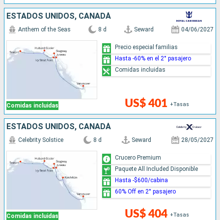
ESTADOS UNIDOS, CANADÁ
Anthem of the Seas
8 d
Seward
04/06/2027
Precio especial familias
Hasta -60% en el 2° pasajero
Comidas incluidas
US$ 401
+Tasas
Comidas incluidas
ESTADOS UNIDOS, CANADÁ
Celebrity Solstice
8 d
Seward
28/05/2027
Crucero Premium
Paquete All Included Disponible
Hasta -$600/cabina
60% Off en 2° pasajero
US$ 404
+Tasas
Comidas incluidas