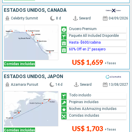
ESTADOS UNIDOS, CANADÁ
Celebrity Summit
8 d
Seward
04/09/2026
Crucero Premium
Paquete All Included Disponible
Hasta -$600/cabina
60% Off en 2° pasajero
US$ 1,659
+Tasas
Comidas incluidas
ESTADOS UNIDOS, JAPÓN
Azamara Pursuit
14 d
Seward
13/08/2027
Todo incluido
Propinas incluidas
Noches AzAmazing incluidas
Comidas incluidas
US$ 1,703
+Tasas
Comidas incluidas