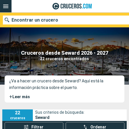
Encontrar un crucero
Nuestros destinos
Cruceros desde Seward 2026 - 2027
22 cruceros encontrados
Fecha de salida
Puertos
Compañías
¿Va a hacer un crucero desde Seward? Aquí está la
información práctica sobre el puerto.
Buscar
+
Leer más
22
Sus criterios de búsqueda:
Seward
cruceros
Filtrar
Ordenar