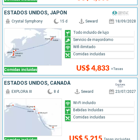
ESTADOS UNIDOS, JAPÓN
Crystal Symphony
15 d
Seward
18/09/2028
Todo incluido de lujo
Servicio de mayordomo
Wifi ilimitado
Comidas incluidas
US$ 4,833
+Tasas
Comidas incluidas
ESTADOS UNIDOS, CANADÁ
EXPLORA III
8 d
Seward
23/07/2027
Wi-Fi incluido
Bebidas Incluidas
Comidas incluidas
US$ 5,215
Tasas incluidas