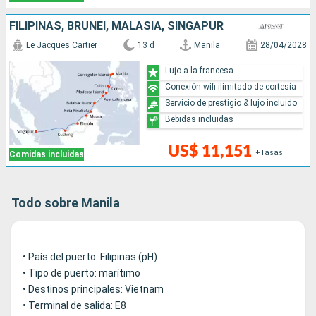
FILIPINAS, BRUNEI, MALASIA, SINGAPUR
Le Jacques Cartier
13 d
Manila
28/04/2028
Lujo a la francesa
Conexión wifi ilimitado de cortesía
Servicio de prestigio & lujo incluido
Bebidas incluidas
US$ 11,151
+Tasas
Comidas incluidas
Todo sobre Manila
• País del puerto: Filipinas (pH)
• Tipo de puerto: marítimo
• Destinos principales: Vietnam
• Terminal de salida: E8