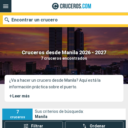
Encontrar un crucero
Nuestros destinos
Cruceros desde Manila 2026 - 2027
7 cruceros encontrados
Fecha de salida
Puertos
Compañías
¿Va a hacer un crucero desde Manila? Aquí está la
información práctica sobre el puerto.
Buscar
+
Leer más
7
Sus criterios de búsqueda:
Manila
cruceros
Filtrar
Ordenar