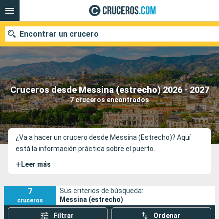
Encontrar un crucero
Nuestros destinos
Cruceros desde Messina (estrecho) 2026 - 2027
7 cruceros encontrados
Fecha de salida
Puertos
Compañías
¿Va a hacer un crucero desde Messina (Estrecho)? Aquí
está la información práctica sobre el puerto.
Buscar
+
Leer más
7
Sus criterios de búsqueda:
Messina (estrecho)
cruceros
Filtrar
Ordenar