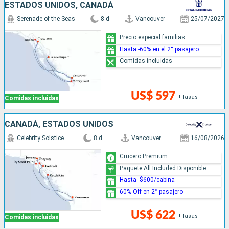
ESTADOS UNIDOS, CANADÁ
Serenade of the Seas
8 d
Vancouver
25/07/2027
Precio especial familias
Hasta -60% en el 2° pasajero
Comidas incluidas
US$ 597
+Tasas
Comidas incluidas
CANADÁ, ESTADOS UNIDOS
Celebrity Solstice
8 d
Vancouver
16/08/2026
Crucero Premium
Paquete All Included Disponible
Hasta -$600/cabina
60% Off en 2° pasajero
US$ 622
+Tasas
Comidas incluidas