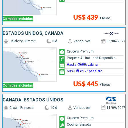
US$ 439
+Tasas
Comidas incluidas
ESTADOS UNIDOS, CANADÁ
Celebrity Summit
8 d
Vancouver
06/06/2027
Crucero Premium
Paquete All Included Disponible
Hasta -$600/cabina
60% Off en 2° pasajero
US$ 445
+Tasas
Comidas incluidas
CANADÁ, ESTADOS UNIDOS
Crown Princess
10 d
Vancouver
11/09/2027
Crucero Premium
Cocina refinada