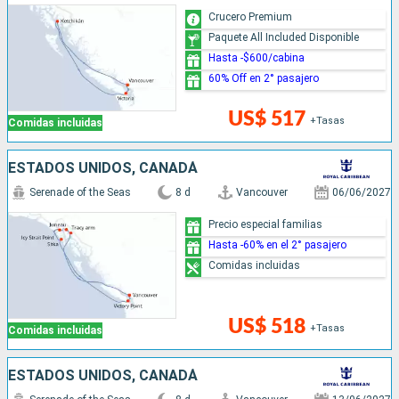
Crucero Premium
Paquete All Included Disponible
Hasta -$600/cabina
60% Off en 2° pasajero
US$ 517
+Tasas
Comidas incluidas
ESTADOS UNIDOS, CANADÁ
Serenade of the Seas
8 d
Vancouver
06/06/2027
Precio especial familias
Hasta -60% en el 2° pasajero
Comidas incluidas
US$ 518
+Tasas
Comidas incluidas
ESTADOS UNIDOS, CANADÁ