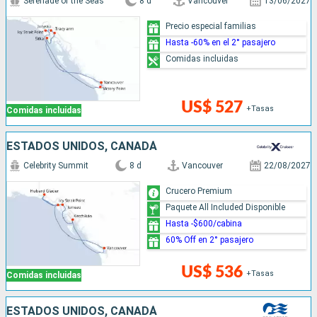
Serenade of the Seas
8 d
Vancouver
13/06/2027
Precio especial familias
Hasta -60% en el 2° pasajero
Comidas incluidas
US$ 527
+Tasas
Comidas incluidas
ESTADOS UNIDOS, CANADÁ
Celebrity Summit
8 d
Vancouver
22/08/2027
Crucero Premium
Paquete All Included Disponible
Hasta -$600/cabina
60% Off en 2° pasajero
US$ 536
+Tasas
Comidas incluidas
ESTADOS UNIDOS, CANADÁ