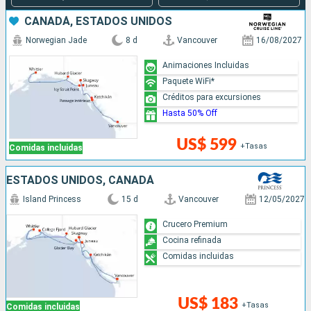
CANADÁ, ESTADOS UNIDOS
Norwegian Jade
8 d
Vancouver
16/08/2027
Animaciones Incluidas
Paquete WiFi*
Créditos para excursiones
Hasta 50% Off
US$ 599
+Tasas
Comidas incluidas
ESTADOS UNIDOS, CANADÁ
Island Princess
15 d
Vancouver
12/05/2027
Crucero Premium
Cocina refinada
Comidas incluidas
US$ 183
+Tasas
Comidas incluidas