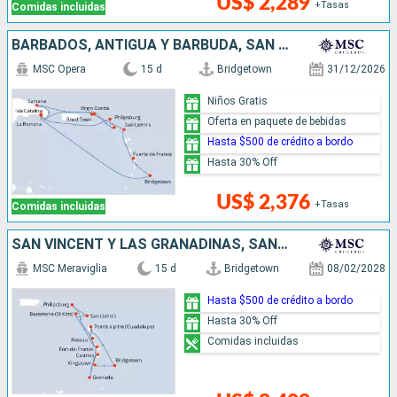
US$ 2,289
+Tasas
Comidas incluidas
BARBADOS, ANTIGUA Y BARBUDA, SAN MARTÍN, REPÚBLICA DOMINICANA
MSC Opera
15 d
Bridgetown
31/12/2026
Niños Gratis
Oferta en paquete de bebidas
Hasta $500 de crédito a bordo
Hasta 30% Off
US$ 2,376
+Tasas
Comidas incluidas
SAN VINCENT Y LAS GRANADINAS, SANTA LUCIA, GRENADA, DOMINICA, SAN MARTÍN, ANTIGUA Y BARBUDA, BARBADOS
MSC Meraviglia
15 d
Bridgetown
08/02/2028
Hasta $500 de crédito a bordo
Hasta 30% Off
Comidas incluidas