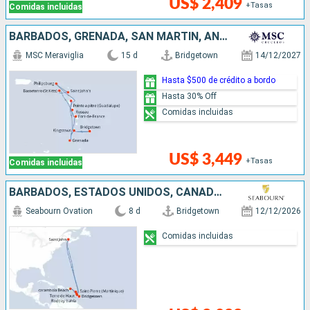
US$ 2,409
+Tasas
Comidas incluidas
BARBADOS, GRENADA, SAN MARTÍN, ANTIGUA Y BARBUDA, DOMINICA, SAN VINCENT Y LAS GRANADINAS
MSC Meraviglia
15 d
Bridgetown
14/12/2027
Hasta $500 de crédito a bordo
Hasta 30% Off
Comidas incluidas
US$ 3,449
+Tasas
Comidas incluidas
BARBADOS, ESTADOS UNIDOS, CANADÁ, SANTA LUCIA
Seabourn Ovation
8 d
Bridgetown
12/12/2026
Comidas incluidas