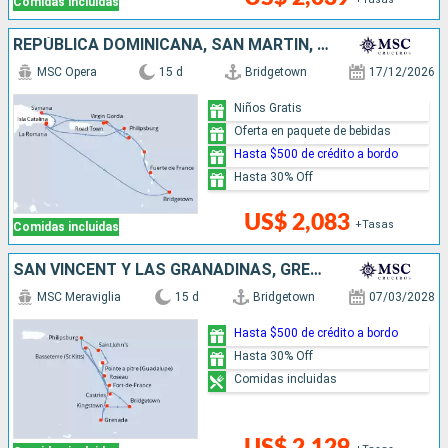
Comidas incluidas
REPÚBLICA DOMINICANA, SAN MARTÍN, BARBADOS
MSC Opera
15 d
Bridgetown
17/12/2026
Niños Gratis
Oferta en paquete de bebidas
Hasta $500 de crédito a bordo
Hasta 30% Off
US$ 2,083
+Tasas
Comidas incluidas
SAN VINCENT Y LAS GRANADINAS, GRENADA, ANTIGUA Y BARBUDA, SAN MARTÍN, DOMINICA, SANTA LUCIA, BARBADOS
MSC Meraviglia
15 d
Bridgetown
07/03/2028
Hasta $500 de crédito a bordo
Hasta 30% Off
Comidas incluidas
US$ 2,129