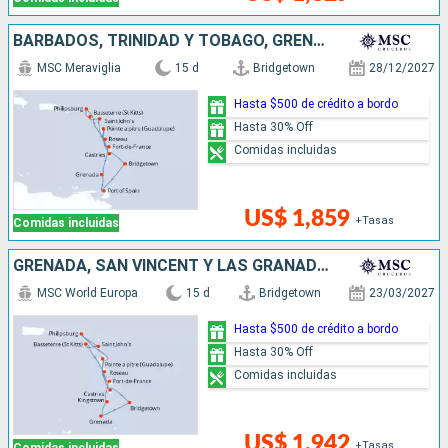
BARBADOS, TRINIDAD Y TOBAGO, GRENADA, DOMINICA, SAN MARTÍN, ANTIGUA Y BARBUDA, SANTA LUCIA
MSC Meraviglia
15 d
Bridgetown
28/12/2027
Hasta $500 de crédito a bordo
Hasta 30% Off
Comidas incluidas
US$ 1,859
+Tasas
Comidas incluidas
GRENADA, SAN VINCENT Y LAS GRANADINAS, SAN MARTÍN, ANTIGUA Y BARBUDA, DOMINICA, SANTA LUCIA, BARBADOS
MSC World Europa
15 d
Bridgetown
23/03/2027
Hasta $500 de crédito a bordo
Hasta 30% Off
Comidas incluidas
US$ 1,942
+Tasas