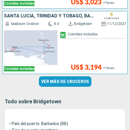
US$ 3,023
+Tasas
Comidas incluidas
SANTA LUCIA, TRINIDAD Y TOBAGO, BARBADOS
Seabourn Ovation
8 d
Bridgetown
11/12/2027
Comidas incluidas
US$ 3,194
+Tasas
Comidas incluidas
VER MÁS DE CRUCEROS
Todo sobre Bridgetown
• País del puerto: Barbados (BB)