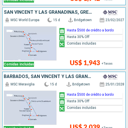
Comidas incluidas
SAN VINCENT Y LAS GRANADINAS, GRENADA, ANTIGUA Y BARBUDA, SAN MARTÍN, DOMINICA, SANTA LUCIA, BARBADOS
MSC World Europa
15 d
Bridgetown
23/02/2027
Hasta $500 de crédito a bordo
Hasta 30% Off
Comidas incluidas
US$ 1,943
+Tasas
Comidas incluidas
BARBADOS, SAN VINCENT Y LAS GRANADINAS, GRENADA, ANTIGUA Y BARBUDA, SAN MARTÍN, DOMINICA
MSC Meraviglia
15 d
Bridgetown
25/01/2028
Hasta $500 de crédito a bordo
Hasta 30% Off
Comidas incluidas
US$ 2,039
+Tasas