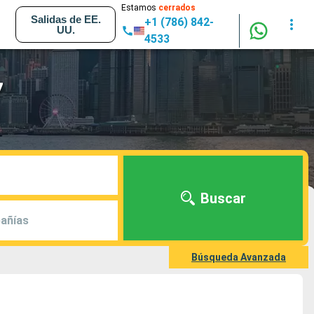
Estamos
cerrados
Salidas de EE.
+1 (786) 842-
UU.
4533
7
Buscar
añías
Búsqueda Avanzada