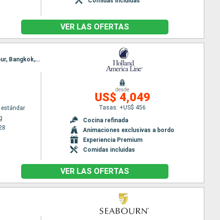
Comidas incluidas
VER LAS OFERTAS
Itinerario : Hong Kong, Baia de Halong, Da Nang, Phu My, Sihanoukville, Bangkok, Ko Samui, Singapur, Bangkok, Phu My, Kota Kinabalu, Puerto Princesa, Boracay, Manila, Hong Kong
desde
US$ 4,049
Tasas: +US$ 456
 estándar
g
Cocina refinada
28
Animaciones exclusivas a bordo
Experiencia Premium
Comidas incluidas
VER LAS OFERTAS