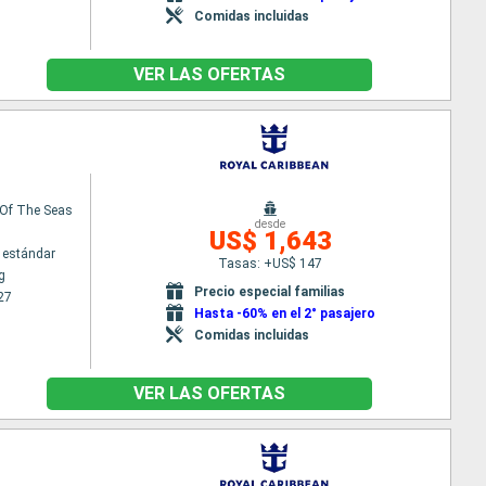
Comidas incluidas
VER LAS OFERTAS
Of The Seas
desde
US$ 1,643
 estándar
Tasas: +US$ 147
g
Precio especial familias
27
Hasta -60% en el 2° pasajero
Comidas incluidas
VER LAS OFERTAS