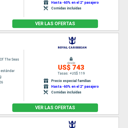
Hasta -60% en el 2° pasajero
Comidas incluidas
VER LAS OFERTAS
Of The Seas
desde
US$ 743
 estándar
Tasas: +US$ 119
g
Precio especial familias
26
Hasta -60% en el 2° pasajero
Comidas incluidas
VER LAS OFERTAS