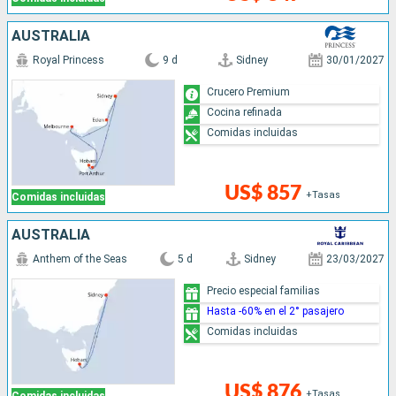
AUSTRALIA
Royal Princess
9 d
Sidney
30/01/2027
Crucero Premium
Cocina refinada
Comidas incluidas
US$ 857
+Tasas
Comidas incluidas
AUSTRALIA
Anthem of the Seas
5 d
Sidney
23/03/2027
Precio especial familias
Hasta -60% en el 2° pasajero
Comidas incluidas
US$ 876
+Tasas