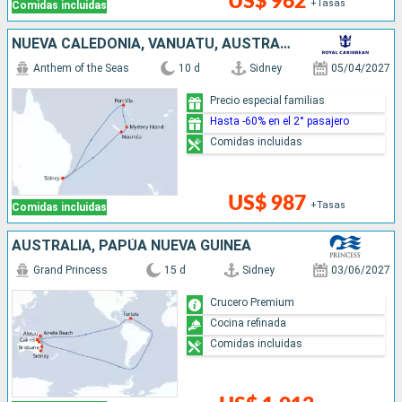
US$ 962
+Tasas
Comidas incluidas
NUEVA CALEDONIA, VANUATU, AUSTRALIA
Anthem of the Seas
10 d
Sidney
05/04/2027
Precio especial familias
Hasta -60% en el 2° pasajero
Comidas incluidas
US$ 987
+Tasas
Comidas incluidas
AUSTRALIA, PAPÚA NUEVA GUINEA
Grand Princess
15 d
Sidney
03/06/2027
Crucero Premium
Cocina refinada
Comidas incluidas