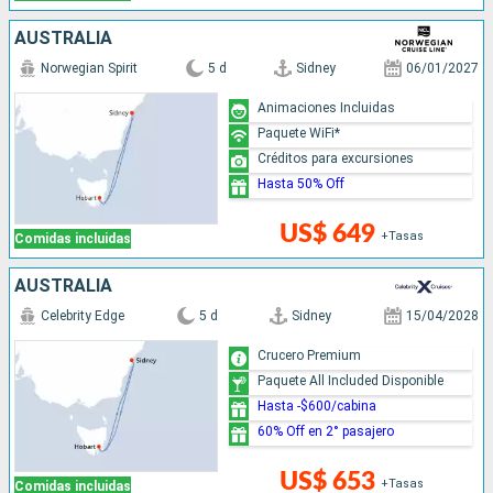
AUSTRALIA
Norwegian Spirit
5 d
Sidney
06/01/2027
Animaciones Incluidas
Paquete WiFi*
Créditos para excursiones
Hasta 50% Off
US$ 649
+Tasas
Comidas incluidas
AUSTRALIA
Celebrity Edge
5 d
Sidney
15/04/2028
Crucero Premium
Paquete All Included Disponible
Hasta -$600/cabina
60% Off en 2° pasajero
US$ 653
+Tasas
Comidas incluidas