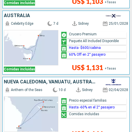
US$ 1,103
+Tasas
Comidas incluidas
AUSTRALIA
Celebrity Edge
7 d
Sidney
25/01/2028
Crucero Premium
Paquete All Included Disponible
Hasta -$600/cabina
60% Off en 2° pasajero
US$ 1,131
+Tasas
Comidas incluidas
NUEVA CALEDONIA, VANUATU, AUSTRALIA
Anthem of the Seas
10 d
Sidney
02/04/2028
Precio especial familias
Hasta -60% en el 2° pasajero
Comidas incluidas