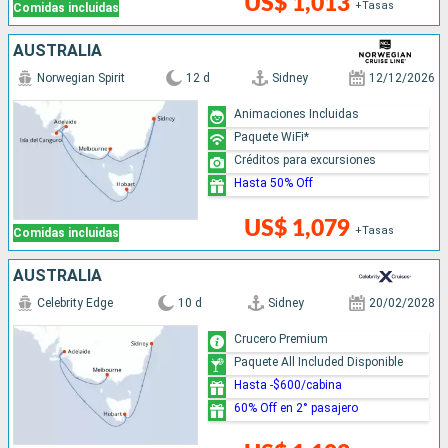
US$ 1,013
+Tasas
Comidas incluidas
AUSTRALIA
Norwegian Spirit
12 d
Sidney
12/12/2026
Animaciones Incluidas
Paquete WiFi*
Créditos para excursiones
Hasta 50% Off
US$ 1,079
+Tasas
Comidas incluidas
AUSTRALIA
Celebrity Edge
10 d
Sidney
20/02/2028
Crucero Premium
Paquete All Included Disponible
Hasta -$600/cabina
60% Off en 2° pasajero