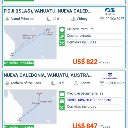
FIDJI (ISLAS), VANUATU, NUEVA CALEDONIA, AUSTRALIA
Grand Princess
14 d
Sidney
20/03/2027
Crucero Premium
Cocina refinada
Comidas incluidas
US$ 822
+Tasas
Comidas incluidas
NUEVA CALEDONIA, VANUATU, AUSTRALIA
Anthem of the Seas
10 d
Sidney
05/03/2027
Precio especial familias
Hasta -60% en el 2° pasajero
Comidas incluidas
US$ 847
+Tasas
Comidas incluidas