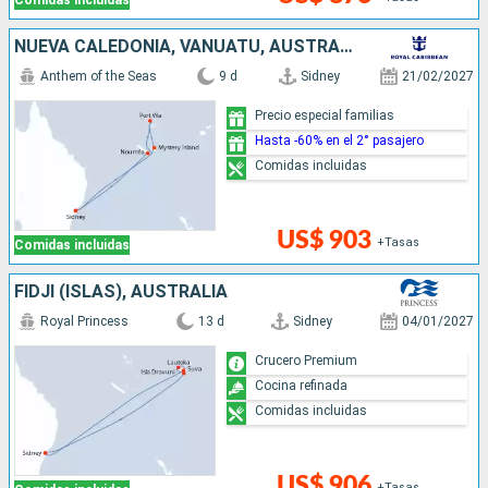
Comidas incluidas
NUEVA CALEDONIA, VANUATU, AUSTRALIA
Anthem of the Seas
9 d
Sidney
21/02/2027
Precio especial familias
Hasta -60% en el 2° pasajero
Comidas incluidas
US$ 903
+Tasas
Comidas incluidas
FIDJI (ISLAS), AUSTRALIA
Royal Princess
13 d
Sidney
04/01/2027
Crucero Premium
Cocina refinada
Comidas incluidas
US$ 906
+Tasas