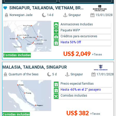
SINGAPUR, TAILANDIA, VIETNAM, BRUNEI, MALASIA, FILIPINAS, CHINA
Norwegian Jade
14 d
Singapur
15/01/2028
Animaciones Incluidas
Paquete WiFi*
Créditos para excursiones
Hasta 50% Off
US$ 2,049
+Tasas
Comidas incluidas
MALASIA, TAILANDIA, SINGAPUR
Quantum of the Seas
5 d
Singapur
17/01/2028
Precio especial familias
Hasta -60% en el 2° pasajero
Comidas incluidas
US$ 382
+Tasas
Comidas incluidas