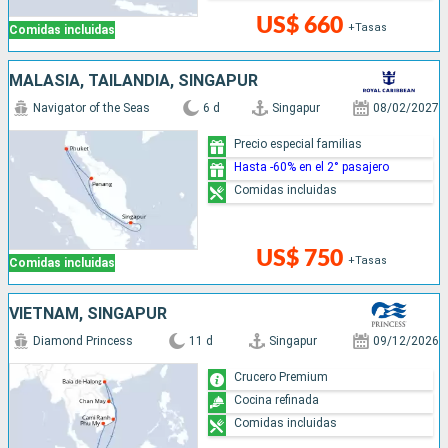
US$ 660
+Tasas
Comidas incluidas
MALASIA, TAILANDIA, SINGAPUR
Navigator of the Seas
6 d
Singapur
08/02/2027
Precio especial familias
Hasta -60% en el 2° pasajero
Comidas incluidas
US$ 750
+Tasas
Comidas incluidas
VIETNAM, SINGAPUR
Diamond Princess
11 d
Singapur
09/12/2026
Crucero Premium
Cocina refinada
Comidas incluidas