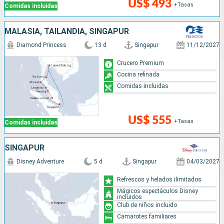
US$ 493
+Tasas
Comidas incluidas
MALASIA, TAILANDIA, SINGAPUR
Diamond Princess
13 d
Singapur
11/12/2027
Crucero Premium
Cocina refinada
Comidas incluidas
US$ 555
+Tasas
Comidas incluidas
SINGAPUR
Disney Adventure
5 d
Singapur
04/03/2027
Refrescos y helados ilimitados
Mágicos espectáculos Disney
incluidos
Club de niños incluido
Camarotes familiares