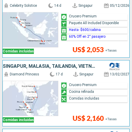
Celebrity Solstice
14 d
Singapur
05/12/2026
Crucero Premium
Paquete All Included Disponible
Hasta -$600/cabina
60% Off en 2° pasajero
US$ 2,053
+Tasas
Comidas incluidas
SINGAPUR, MALASIA, TAILANDIA, VIETNAM
Diamond Princess
17 d
Singapur
13/02/2027
Crucero Premium
Cocina refinada
Comidas incluidas
US$ 2,160
+Tasas
Comidas incluidas