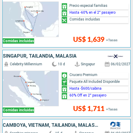
Precio especial familias
Hasta -60% en el 2° pasajero
Comidas incluidas
US$ 1,639
+Tasas
Comidas incluidas
SINGAPUR, TAILANDIA, MALASIA
Celebrity Millennium
10 d
Singapur
06/02/2027
Crucero Premium
Paquete All Included Disponible
Hasta -$600/cabina
60% Off en 2° pasajero
US$ 1,711
+Tasas
Comidas incluidas
CAMBOYA, VIETNAM, TAILANDIA, MALASIA, SINGAPUR