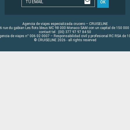
TU EMAIL
OK
Agencia de viajes especializada crucero – CRUISELINE
6 rue du gabian Les flots bleus MC 98 000 Monaco SAM con un capital de 150 000
contact tel : (00) 377 97 97 84 50
gencia de viajes n° 006 02 0007 – Responsabilidad civil y profesional RC RSA de
© CRUISELINE 2026 - all rights reserved