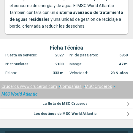
el consumo de energía y de agua. El MSC World Atlantic
también contará con un
sistema avanzado de tratamiento
de aguas residuales
y una unidad de gestión de reciclaje a
bordo, orientada a reducir los desechos.
Ficha Técnica
Puesta en servicio:
2027
N° de pasajeros:
6850
N° tripunlates:
2138
Manga:
47
m
Eslora:
333
m
Velocidad:
23
Nudos
Cruceros www.cruceros.com
Compañías
MSC Cruceros
MSC World Atlantic
La flota de MSC Cruceros
Los destinos de MSC World Atlantic