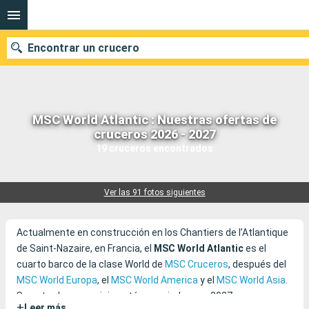
Encontrar un crucero
MSC World Atlantic : Nuestras ofertas de
Nuestros destinos
cruceros 2026 - 2027
19 cruceros encontrados
Fecha de salida
Puertos
Compañías
Ver las 91 fotos siguientes
Buscar
Actualmente en construcción en los Chantiers de l’Atlantique
de Saint-Nazaire, en Francia, el
MSC World Atlantic
es el
cuarto barco de la clase World de
MSC Cruceros
, después del
MSC World Europa
, el
MSC World America
y el
MSC World Asia
.
Su entrada en servicio está anunciada para 2027, con una
+
Leer más