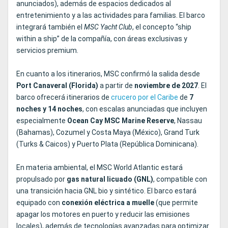
anunciados), además de espacios dedicados al
entretenimiento y a las actividades para familias. El barco
integrará también el
MSC Yacht Club
, el concepto “ship
within a ship” de la compañía, con áreas exclusivas y
servicios premium.
En cuanto a los itinerarios, MSC confirmó la salida desde
Port Canaveral (Florida)
a partir de
noviembre de 2027
. El
barco ofrecerá itinerarios de
crucero por el Caribe
de
7
noches y 14 noches
, con escalas anunciadas que incluyen
especialmente
Ocean Cay MSC Marine Reserve
, Nassau
(Bahamas), Cozumel y Costa Maya (México), Grand Turk
(Turks & Caicos) y Puerto Plata (República Dominicana).
En materia ambiental, el MSC World Atlantic estará
propulsado por
gas natural licuado (GNL)
, compatible con
una transición hacia GNL bio y sintético. El barco estará
equipado con
conexión eléctrica a muelle
(que permite
apagar los motores en puerto y reducir las emisiones
locales), además de tecnologías avanzadas para optimizar