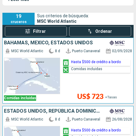
propuesta pensada para combinar el estilo europeo
característico de la compañía con un nivel de confort
adaptado al mercado norteamericano.
19
Sus criterios de búsqueda:
MSC World Atlantic
cruceros
Filtrar
Ordenar
BAHAMAS, MÉXICO, ESTADOS UNIDOS
MSC World Atlantic
8 d
Puerto Canaveral
02/09/2028
Hasta $500 de crédito a bordo
Comidas incluidas
US$ 723
+Tasas
Comidas incluidas
ESTADOS UNIDOS, REPÚBLICA DOMINICANA, BAHAMAS
MSC World Atlantic
8 d
Puerto Canaveral
26/08/2028
Hasta $500 de crédito a bordo