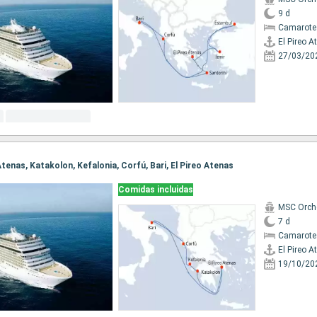
9 d
Camarote
El Pireo A
27/03/20
o Atenas, Katakolon, Kefalonia, Corfú, Bari, El Pireo Atenas
Comidas incluidas
MSC Orch
7 d
Camarote
El Pireo A
19/10/20