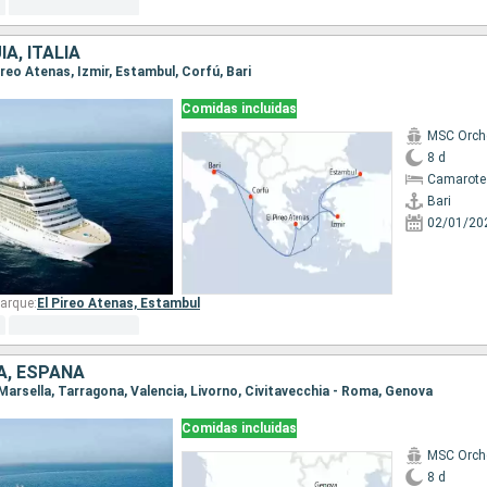
A, ITALIA
 Pireo Atenas, Izmir, Estambul, Corfú, Bari
Comidas incluidas
MSC Orch
8 d
Camarote
Bari
02/01/20
arque:
El Pireo Atenas,
Estambul
IA, ESPAÑA
 Marsella, Tarragona, Valencia, Livorno, Civitavecchia - Roma, Genova
Comidas incluidas
MSC Orch
8 d