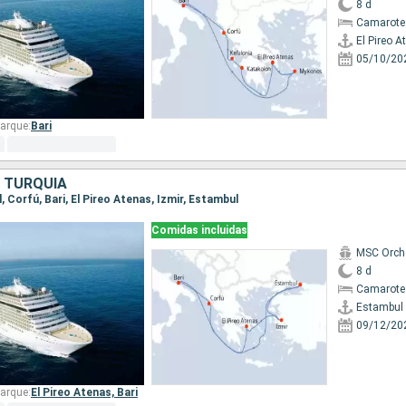
8 d
Camarote
El Pireo A
05/10/20
arque:
Bari
, TURQUÍA
l, Corfú, Bari, El Pireo Atenas, Izmir, Estambul
Comidas incluidas
MSC Orch
8 d
Camarote
Estambul
09/12/20
arque:
El Pireo Atenas,
Bari