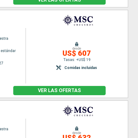
estra
desde
 estándar
US$ 607
Tasas: +US$ 19
27
Comidas incluidas
VER LAS OFERTAS
estra
desde
US$ 632