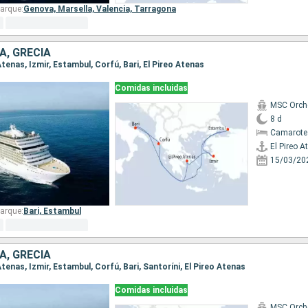
arque:
Genova,
Marsella,
Valencia,
Tarragona
A, GRECIA
 Atenas, Izmir, Estambul, Corfú, Bari, El Pireo Atenas
Comidas incluidas
MSC Orch
8 d
Camarote
El Pireo A
15/03/20
arque:
Bari,
Estambul
A, GRECIA
 Atenas, Izmir, Estambul, Corfú, Bari, Santoríni, El Pireo Atenas
Comidas incluidas
MSC Orch