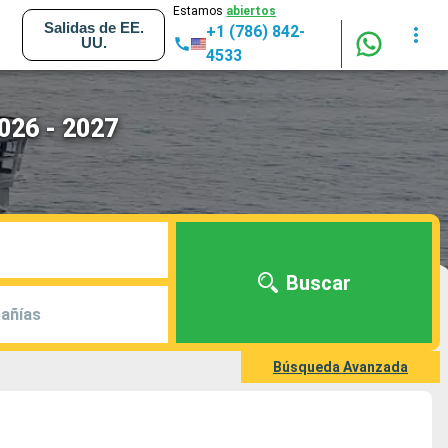
Estamos
abiertos
Salidas de EE.
+1 (786) 842-
UU.
4533
026 - 2027
Buscar
añías
Búsqueda Avanzada