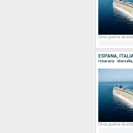
Otros puertos de emb
ESPAÑA, ITALI
Itinerario : Marsell
Otros puertos de emb