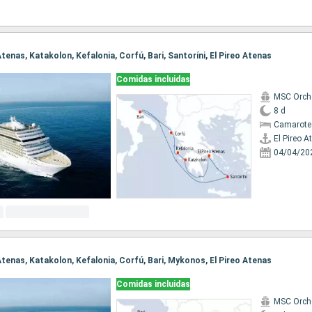
 Atenas, Katakolon, Kefalonia, Corfú, Bari, Santoríni, El Pireo Atenas
Comidas incluidas
MSC Orch
8 d
Camarote
El Pireo A
04/04/20
o Atenas, Katakolon, Kefalonia, Corfú, Bari, Mykonos, El Pireo Atenas
Comidas incluidas
MSC Orch