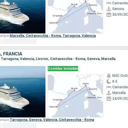
Camarote
Genova
30/09/20
arque:
Marsella,
Civitavecchia - Roma,
Tarragona,
Valencia
A, FRANCIA
a, Tarragona, Valencia, Livorno, Civitavecchia - Roma, Genova, Marsella
Comidas incluidas
MSC Orch
8 d
Camarote
Marsella
24/09/20
arque:
Tarragona,
Genova,
Valencia,
Civitavecchia - Roma