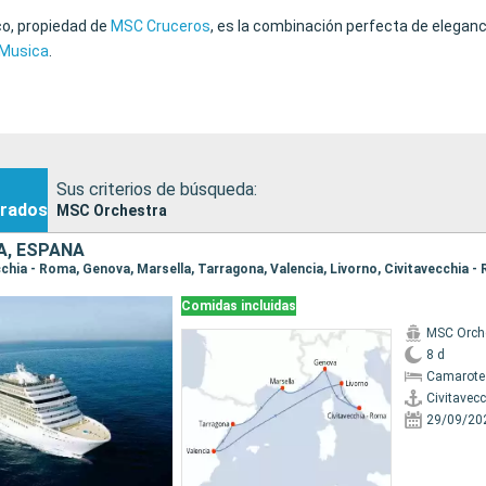
co, propiedad de
MSC Cruceros
, es la combinación perfecta de eleganc
Musica
.
Sus criterios de búsqueda:
rados
MSC Orchestra
IA, ESPAÑA
ecchia - Roma, Genova, Marsella, Tarragona, Valencia, Livorno, Civitavecchia 
Comidas incluidas
MSC Orch
8 d
Camarote
Civitavec
29/09/20