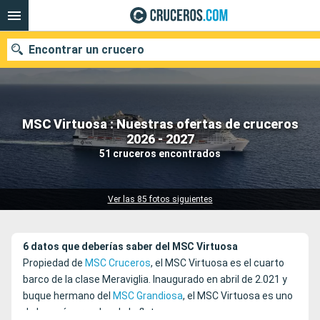
Encontrar un crucero
MSC Virtuosa : Nuestras ofertas de cruceros
Nuestros destinos
2026 - 2027
51 cruceros encontrados
Fecha de salida
Puertos
Compañías
Ver las 85 fotos siguientes
Buscar
6 datos que deberías saber del MSC Virtuosa
Propiedad de
MSC Cruceros
, el MSC Virtuosa es el cuarto
barco de la clase Meraviglia. Inaugurado en abril de 2.021 y
buque hermano del
MSC Grandiosa
, el MSC Virtuosa es uno
de los más grandes de la flota.