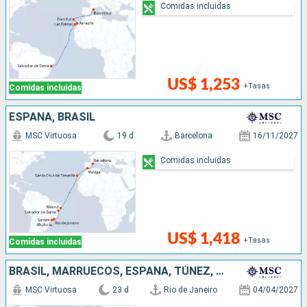
Comidas incluidas
US$ 1,253
+Tasas
Comidas incluidas
ESPAÑA, BRASIL
MSC Virtuosa
19 d
Barcelona
16/11/2027
Comidas incluidas
US$ 1,418
+Tasas
Comidas incluidas
BRASIL, MARRUECOS, ESPAÑA, TÚNEZ, ITALIA, FRANCIA
MSC Virtuosa
23 d
Rio de Janeiro
04/04/2027