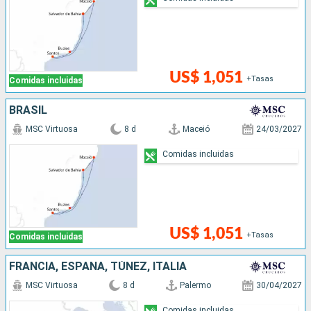
US$ 1,051
+Tasas
Comidas incluidas
BRASIL
MSC Virtuosa
8 d
Maceió
24/03/2027
Comidas incluidas
US$ 1,051
+Tasas
Comidas incluidas
FRANCIA, ESPAÑA, TÚNEZ, ITALIA
MSC Virtuosa
8 d
Palermo
30/04/2027
Comidas incluidas