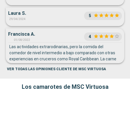
Laura S.
5
29/04/2024
Francisca A.
4
01/08/2022
Las actividades extrarodinarias, pero la comida del
comedor de nivel intermedio a bajo comparado con otras
experiencias en cruceros como Royal Caribbean. La carne
muy dura, los menús del comedor muy pobres. El buffet
VER TODAS LAS OPINIONES CLIENTE DE MSC VIRTUOSA
bueno, sobre todo el desayuno
Los camarotes de MSC Virtuosa