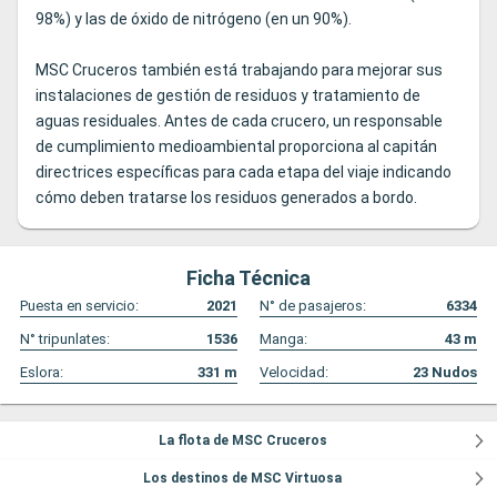
98%) y las de óxido de nitrógeno (en un 90%).
MSC Cruceros también está trabajando para mejorar sus
instalaciones de gestión de residuos y tratamiento de
aguas residuales. Antes de cada crucero, un responsable
de cumplimiento medioambiental proporciona al capitán
directrices específicas para cada etapa del viaje indicando
cómo deben tratarse los residuos generados a bordo.
Ficha Técnica
Puesta en servicio:
2021
N° de pasajeros:
6334
N° tripunlates:
1536
Manga:
43
m
Eslora:
331
m
Velocidad:
23
Nudos
La flota de MSC Cruceros
Los destinos de MSC Virtuosa