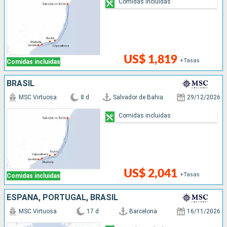
Comidas incluidas
US$ 1,819
+Tasas
Comidas incluidas
BRASIL
MSC Virtuosa
8 d
Salvador de Bahia
29/12/2026
Comidas incluidas
US$ 2,041
+Tasas
Comidas incluidas
ESPAÑA, PORTUGAL, BRASIL
MSC Virtuosa
17 d
Barcelona
16/11/2026