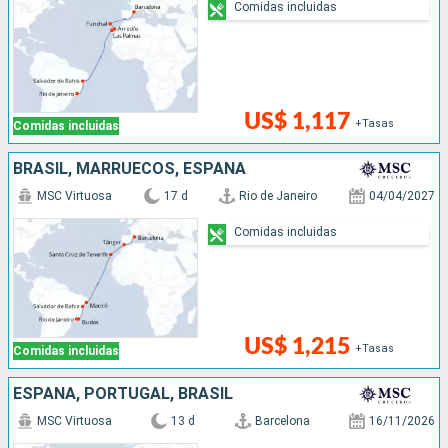
Comidas incluidas
US$ 1,117
+Tasas
Comidas incluidas
BRASIL, MARRUECOS, ESPAÑA
MSC Virtuosa
17 d
Rio de Janeiro
04/04/2027
Comidas incluidas
US$ 1,215
+Tasas
Comidas incluidas
ESPAÑA, PORTUGAL, BRASIL
MSC Virtuosa
13 d
Barcelona
16/11/2026