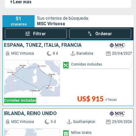
+
Leer más
51
Sus criterios de búsqueda:
MSC Virtuosa
cruceros
Filtrar
Ordenar
ESPAÑA, TÚNEZ, ITALIA, FRANCIA
MSC Virtuosa
8 d
Barcelona
20/04/2027
Comidas incluidas
US$ 915
+Tasas
Comidas incluidas
IRLANDA, REINO UNIDO
MSC Virtuosa
5 d
Southampton
29/09/2026
Niños Gratis