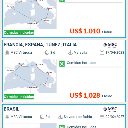
US$ 1,010
+Tasas
Comidas incluidas
FRANCIA, ESPAÑA, TÚNEZ, ITALIA
MSC Virtuosa
8 d
Marsella
17/04/2028
Comidas incluidas
US$ 1,028
+Tasas
Comidas incluidas
BRASIL
MSC Virtuosa
8 d
Salvador de Bahia
09/02/2027
Comidas incluidas