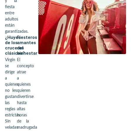
y la
fiesta
entre
adultos
están
garantizadas.
¿Huyes
Fiesteros
de los
amantes
cruceros
del
clásicos?
bienestar
Virgin
El
se
concepto
dirige
atrae
a
a
quienes
quienes
no les
quieren
gustan
divertirse
las
hasta
reglas
altas
estrictas.
horas
Sin
de la
veladas
madrugada