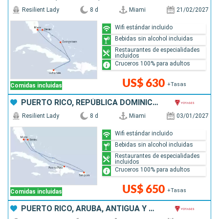
Resilient Lady
8 d
Miami
21/02/2027
Wifi estándar incluido
Bebidas sin alcohol incluidas
Restaurantes de especialidades
incluidos
Cruceros 100% para adultos
US$ 630
+Tasas
Comidas incluidas
PUERTO RICO, REPÚBLICA DOMINICANA, BAHAMAS, ESTADOS UNIDOS
Resilient Lady
8 d
Miami
03/01/2027
Wifi estándar incluido
Bebidas sin alcohol incluidas
Restaurantes de especialidades
incluidos
Cruceros 100% para adultos
US$ 650
+Tasas
Comidas incluidas
PUERTO RICO, ARUBA, ANTIGUA Y BARBUDA, SAN MARTÍN