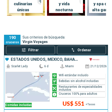
culinarias
y vida
y spa de
únicas
nocturna
alta gama
190
Sus criterios de búsqueda:
Virgin Voyages
cruceros
Filtrar
Ordenar
ESTADOS UNIDOS, MÉXICO, BAHAMAS
Scarlet Lady
6 d
Miami
21/12/2026
Wifi estándar incluido
Bebidas sin alcohol incluidas
Restaurantes de especialidades
incluidos
Cruceros 100% para adultos
US$ 551
+Tasas
Comidas incluidas