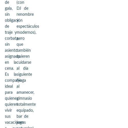
de
(con
gala,
DJ de
sin
renombre
obligación
y
de
espectáculos
traje y
modernos),
corbata,
pero
sin
que
asiento
también
asignado
quieren
en la
cuidarse
cena.
al día
Es la
siguiente
compañía
(yoga
ideal
al
para
amanecer,
quienes
gimnasio
quieren
totalmente
vivir
equipado,
sus
bar de
vacaciones
jugos