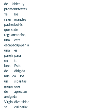
de la
bien y
promesa.
detestas
Ya
los
sean
grandes
padres
bufés
que se
de
regalan
cantina,
una
esta
escapada,
compañía
una
es
pareja
para
en
ti.
luna
Está
de
dirigida
miel o
a los
un
sibaritas
grupo
que
de
aprecian
amigos,
la
Virgin
diversidad
se
culinaria: