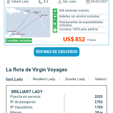
Valiant Lady
8 d
San Juan
06/02/2027
Wifi estándar incluido
Bebidas sin alcohol incluidas
Restaurantes de especialidades
incluidos
Cruceros 100% para adultos
US$ 852
+Tasas
Comidas incluidas
VER MÁS DE CRUCEROS
La flota de Virgin Voyages
Brilliant Lady
Resilient Lady
Scarlet Lady
Valiant Lad
BRILLIANT LADY
Puesta en servicio:
2025
N° de pasajeros:
2762
N° tripunlates:
1150
Manga:
38 m