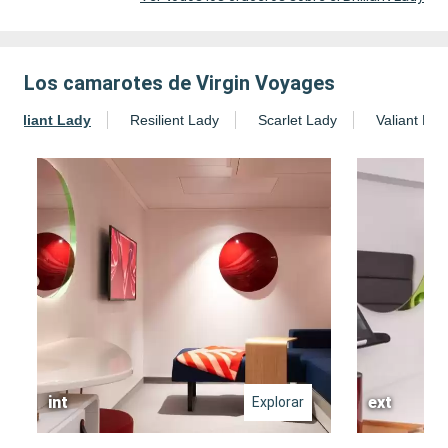
Los camarotes de Virgin Voyages
Brilliant Lady
Resilient Lady
Scarlet Lady
Valiant Lad
int
ext
Explorar