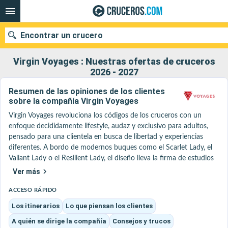
Encontrar un crucero
Virgin Voyages : Nuestras ofertas de cruceros
2026 - 2027
Resumen de las opiniones de los clientes
Nuestros destinos
sobre la compañía Virgin Voyages
Fecha de salida
Virgin Voyages revoluciona los códigos de los cruceros con un 
enfoque decididamente lifestyle, audaz y exclusivo para adultos, 
pensado para una clientela en busca de libertad y experiencias 
Puertos
Compañías
diferentes. A bordo de modernos buques como el Scarlet Lady, el 
Valiant Lady o el Resilient Lady, el diseño lleva la firma de estudios 
Buscar
de renombre como Tom Dixon, con espacios creativos y originales 
Ver más
que rompen con los estándares tradicionales.

La experiencia a bordo se distingue por lugares icónicos como el 
ACCESO RÁPIDO
Rooftop, el Manor (un club inspirado en los locales londinenses) o 
Los itinerarios
Lo que piensan los clientes
el Red Room, un espacio modular dedicado a espectáculos 
A quién se dirige la compañía
Consejos y trucos
inmersivos. El ambiente es a la vez festivo y sofisticado, impulsado 