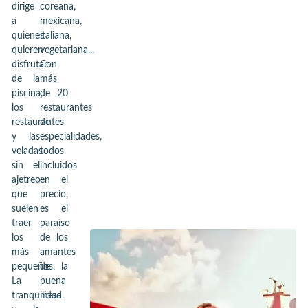
dirige
coreana,
a
mexicana,
quienes
italiana,
quieren
vegetariana...
disfrutar
Con
de la
más
piscina,
de 20
los
restaurantes
restaurantes
de
y las
especialidades,
veladas
todos
sin el
incluidos
ajetreo
en el
que
precio,
suelen
es el
traer
paraíso
los
de los
más
amantes
pequeños.
de la
La
buena
tranquilidad
mesa.