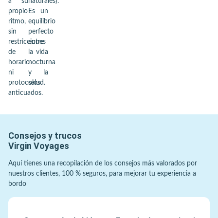
a su
naturales).
propio
Es un
ritmo,
equilibrio
sin
perfecto
restricciones
entre
de
la vida
horario
nocturna
ni
y la
protocolos
salud.
anticuados.
Consejos y trucos
Virgin Voyages
Aquí tienes una recopilación de los consejos más valorados por
nuestros clientes, 100 % seguros, para mejorar tu experiencia a
bordo