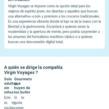
Virgin Voyages se impone como la opción ideal para los
viajeros de espíritu joven, los sibaritas y aquellos que buscan
una alternativa «cool» y premium a los cruceros tradicionales.
Es una experiencia vibrante donde el lujo va de la mano con la
libertad y la gastronomía. Encantará a quienes aman la
modernidad y la apertura de mente, pero podría sorprender a
los amantes del formalismo marítimo clásico o a quienes
buscan una desconexión digital total.
A quién se dirige la compañía
Virgin Voyages
?
Solo
Gourmets
adultos,
que
sin
huyen de
niños
los bufés
Este
Si te
es el
gusta
núcleo
comer