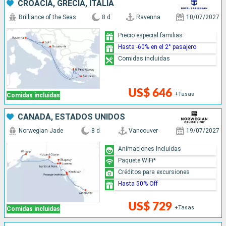
CROACIA, GRECIA, ITALIA
Brilliance of the Seas
8 d
Ravenna
10/07/2027
Precio especial familias
Hasta -60% en el 2° pasajero
Comidas incluidas
US$ 646
+Tasas
Comidas incluidas
CANADÁ, ESTADOS UNIDOS
Norwegian Jade
8 d
Vancouver
19/07/2027
Animaciones Incluidas
Paquete WiFi*
Créditos para excursiones
Hasta 50% Off
US$ 729
+Tasas
Comidas incluidas