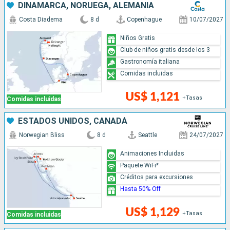
DINAMARCA, NORUEGA, ALEMANIA
Costa Diadema
8 d
Copenhague
10/07/2027
Niños Gratis
Club de niños gratis desde los 3
Gastronomía italiana
Comidas incluidas
US$ 1,121
+Tasas
Comidas incluidas
ESTADOS UNIDOS, CANADÁ
Norwegian Bliss
8 d
Seattle
24/07/2027
Animaciones Incluidas
Paquete WiFi*
Créditos para excursiones
Hasta 50% Off
US$ 1,129
+Tasas
Comidas incluidas