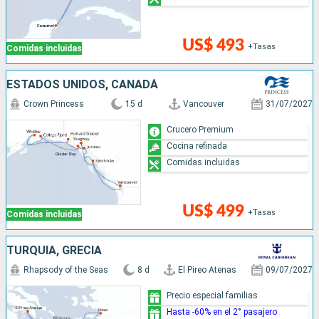
US$ 493
+Tasas
Comidas incluidas
ESTADOS UNIDOS, CANADÁ
Crown Princess
15 d
Vancouver
31/07/2027
Crucero Premium
Cocina refinada
Comidas incluidas
US$ 499
+Tasas
Comidas incluidas
TURQUÍA, GRECIA
Rhapsody of the Seas
8 d
El Pireo Atenas
09/07/2027
Precio especial familias
Hasta -60% en el 2° pasajero