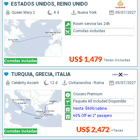
ESTADOS UNIDOS, REINO UNIDO
Queen Mary 2
8 d
Nueva York
09/07/2027
Room service las 24h
Comidas incluidas
US$ 1,479
Tasas incluidas
Comidas incluidas
TURQUÍA, GRECIA, ITALIA
Celebrity Ascent
12 d
Civitavecchia - Roma
05/07/2027
Crucero Premium
Paquete All Included Disponible
Hasta -$600/cabina
60% Off en 2° pasajero
US$ 2,472
+Tasas
Comidas incluidas