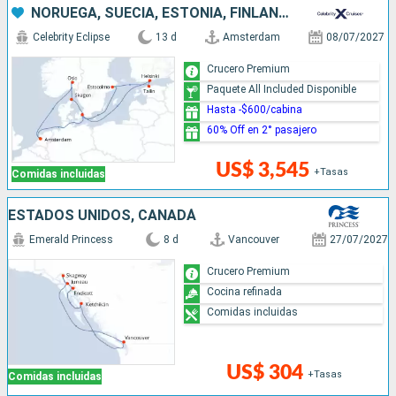
NORUEGA, SUECIA, ESTONIA, FINLANDIA, DINAMARCA, PAISES BAJOS
Celebrity Eclipse
13 d
Amsterdam
08/07/2027
Crucero Premium
Paquete All Included Disponible
Hasta -$600/cabina
60% Off en 2° pasajero
US$ 3,545
+Tasas
Comidas incluidas
ESTADOS UNIDOS, CANADÁ
Emerald Princess
8 d
Vancouver
27/07/2027
Crucero Premium
Cocina refinada
Comidas incluidas
US$ 304
+Tasas
Comidas incluidas