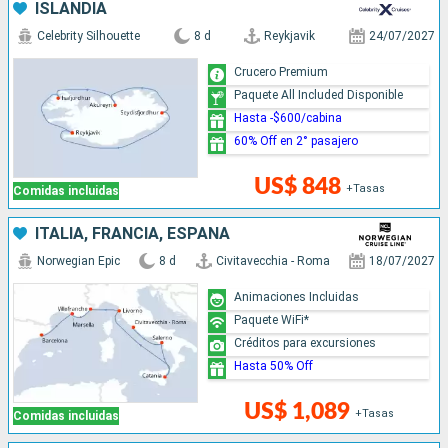
ISLANDIA
Celebrity Silhouette
8 d
Reykjavik
24/07/2027
Crucero Premium
Paquete All Included Disponible
Hasta -$600/cabina
60% Off en 2° pasajero
US$ 848
+Tasas
Comidas incluidas
ITALIA, FRANCIA, ESPAÑA
Norwegian Epic
8 d
Civitavecchia - Roma
18/07/2027
Animaciones Incluidas
Paquete WiFi*
Créditos para excursiones
Hasta 50% Off
US$ 1,089
+Tasas
Comidas incluidas