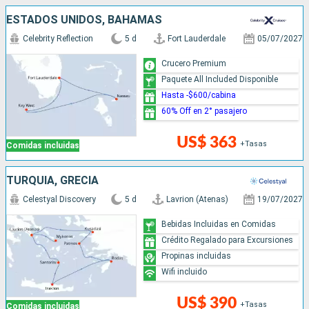
ESTADOS UNIDOS, BAHAMAS
Celebrity Reflection
5 d
Fort Lauderdale
05/07/2027
Crucero Premium
Paquete All Included Disponible
Hasta -$600/cabina
60% Off en 2° pasajero
US$ 363
+Tasas
Comidas incluidas
TURQUÍA, GRECIA
Celestyal Discovery
5 d
Lavrion (Atenas)
19/07/2027
Bebidas Incluidas en Comidas
Crédito Regalado para Excursiones
Propinas incluidas
Wifi incluido
US$ 390
+Tasas
Comidas incluidas