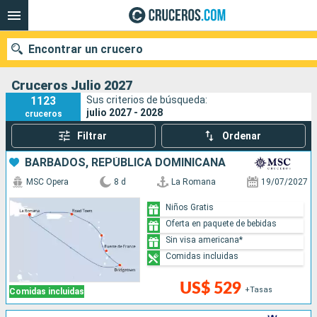
Encontrar un crucero
Cruceros Julio 2027
1123
Sus criterios de búsqueda:
julio 2027 - 2028
cruceros
Nuestros destinos
Filtrar
Ordenar
Fecha de salida
BARBADOS, REPÚBLICA DOMINICANA
MSC Opera
8 d
La Romana
19/07/2027
Puertos
Compañías
Niños Gratis
Oferta en paquete de bebidas
Buscar
Sin visa americana*
Comidas incluidas
US$ 529
+Tasas
Comidas incluidas