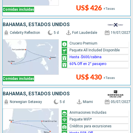
US$ 426
+Tasas
Comidas incluidas
BAHAMAS, ESTADOS UNIDOS
Celebrity Reflection
5 d
Fort Lauderdale
19/07/2027
Crucero Premium
Paquete All Included Disponible
Hasta -$600/cabina
60% Off en 2° pasajero
US$ 430
+Tasas
Comidas incluidas
BAHAMAS, ESTADOS UNIDOS
Norwegian Getaway
5 d
Miami
05/07/2027
Animaciones Incluidas
Paquete WiFi*
Créditos para excursiones
Hasta 50% Off