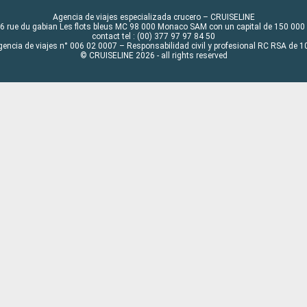
Agencia de viajes especializada crucero – CRUISELINE
6 rue du gabian Les flots bleus MC 98 000 Monaco SAM con un capital de 150 000
contact tel : (00) 377 97 97 84 50
gencia de viajes n° 006 02 0007 – Responsabilidad civil y profesional RC RSA de
© CRUISELINE 2026 - all rights reserved