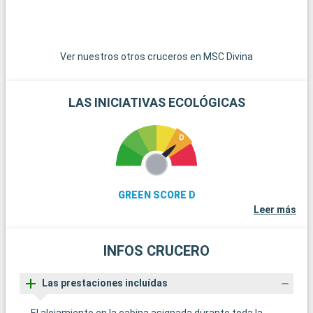
Tarquinia, famosa por sus tumbas etruscas y su museo
arqueológico, es una fascinante escapada cultural. Los
jardines de Villa Farnese en Caprarola, una obra maestra del
Renacimiento, ofrecen una visión del diseño de los jardines
Ver nuestros otros cruceros en MSC Divina
italianos.
LAS INICIATIVAS ECOLÓGICAS
GREEN SCORE D
Leer más
INFOS CRUCERO
Las prestaciones incluídas