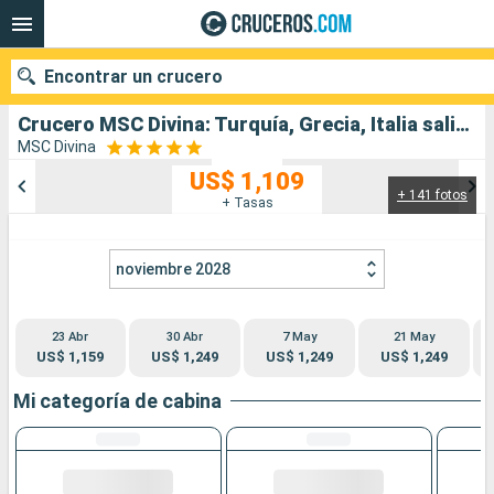
Encontrar un crucero
Crucero MSC Divina: Turquía, Grecia, Italia salida desde Civitavecchia - Roma
MSC Divina
US$ 1,109
+ 141 fotos
Nuestros destinos
+ Tasas
Fecha de salida
noviembre 2028
Puertos
Compañías
23 Abr
30 Abr
7 May
21 May
Buscar
US$ 1,159
US$ 1,249
US$ 1,249
US$ 1,249
Mi categoría de cabina