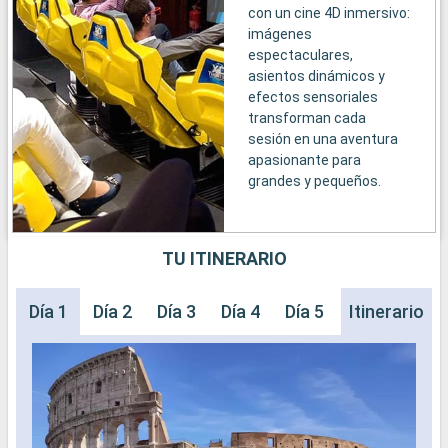
con un cine 4D inmersivo:
imágenes
espectaculares,
asientos dinámicos y
efectos sensoriales
transforman cada
sesión en una aventura
apasionante para
grandes y pequeños.
TU ITINERARIO
Día 1
Día 2
Día 3
Día 4
Día 5
Día 6
Itinerario
Día 