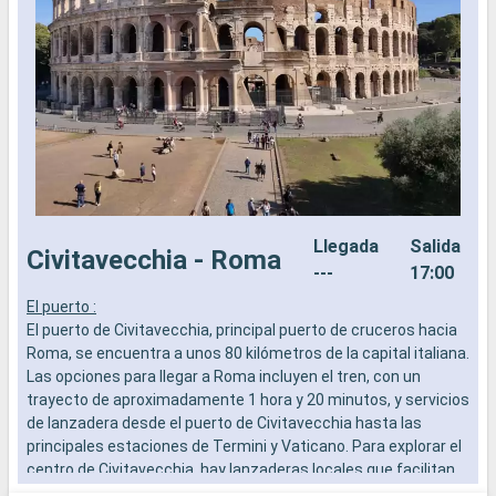
Llegada
Salida
Civitavecchia - Roma
---
17:00
El puerto :
L
El puerto de Civitavecchia, principal puerto de cruceros hacia
a
Roma, se encuentra a unos 80 kilómetros de la capital italiana.
b
Las opciones para llegar a Roma incluyen el tren, con un
s
trayecto de aproximadamente 1 hora y 20 minutos, y servicios
e
de lanzadera desde el puerto de Civitavecchia hasta las
principales estaciones de Termini y Vaticano. Para explorar el
centro de Civitavecchia, hay lanzaderas locales que facilitan
el acceso a los lugares de interés cercanos al puerto. Esta