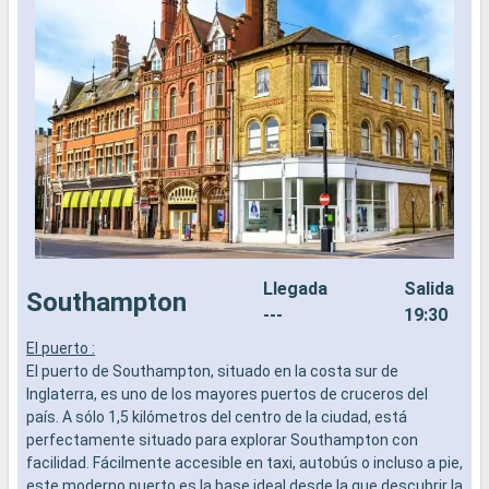
Llegada
Salida
Southampton
---
19:30
El puerto :
E
El puerto de Southampton, situado en la costa sur de
E
Inglaterra, es uno de los mayores puertos de cruceros del
s
país. A sólo 1,5 kilómetros del centro de la ciudad, está
d
perfectamente situado para explorar Southampton con
d
facilidad. Fácilmente accesible en taxi, autobús o incluso a pie,
a
este moderno puerto es la base ideal desde la que descubrir la