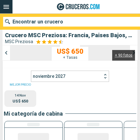
Encontrar un crucero
Crucero MSC Preziosa: Francia, Paises Bajos, Alemania, Reino Unido salida desde Southampton
MSC Preziosa
US$ 650
+ 90 fotos
Nuestros destinos
+ Tasas
Fecha de salida
noviembre 2027
Puertos
Compañías
MEJOR PRECIO
14 Nov
Buscar
US$ 650
Mi categoría de cabina