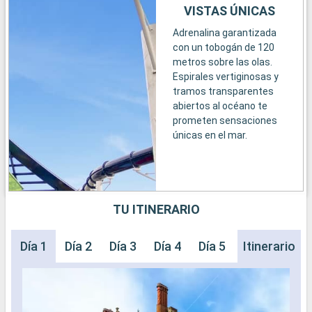
VISTAS ÚNICAS
Adrenalina garantizada
con un tobogán de 120
metros sobre las olas.
Espirales vertiginosas y
tramos transparentes
abiertos al océano te
prometen sensaciones
únicas en el mar.
TU ITINERARIO
Día 1
Día 2
Día 3
Día 4
Día 5
Día 6
Itinerario
Día 