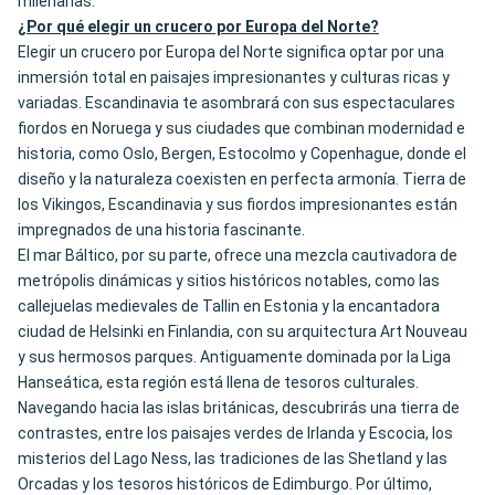
milenarias.
¿Por qué elegir un crucero por Europa del Norte?
Elegir un crucero por Europa del Norte significa optar por una
inmersión total en paisajes impresionantes y culturas ricas y
variadas. Escandinavia te asombrará con sus espectaculares
fiordos en Noruega y sus ciudades que combinan modernidad e
historia, como Oslo, Bergen, Estocolmo y Copenhague, donde el
diseño y la naturaleza coexisten en perfecta armonía. Tierra de
los Vikingos, Escandinavia y sus fiordos impresionantes están
impregnados de una historia fascinante.
El mar Báltico, por su parte, ofrece una mezcla cautivadora de
metrópolis dinámicas y sitios históricos notables, como las
callejuelas medievales de Tallin en Estonia y la encantadora
ciudad de Helsinki en Finlandia, con su arquitectura Art Nouveau
y sus hermosos parques. Antiguamente dominada por la Liga
Hanseática, esta región está llena de tesoros culturales.
Navegando hacia las islas británicas, descubrirás una tierra de
contrastes, entre los paisajes verdes de Irlanda y Escocia, los
misterios del Lago Ness, las tradiciones de las Shetland y las
Orcadas y los tesoros históricos de Edimburgo. Por último,