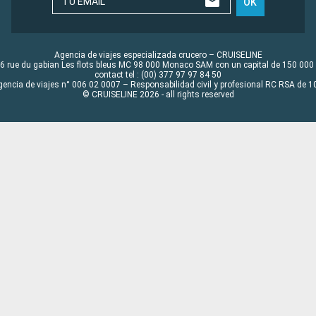
TU EMAIL
OK
Agencia de viajes especializada crucero – CRUISELINE
6 rue du gabian Les flots bleus MC 98 000 Monaco SAM con un capital de 150 000
contact tel : (00) 377 97 97 84 50
gencia de viajes n° 006 02 0007 – Responsabilidad civil y profesional RC RSA de
© CRUISELINE 2026 - all rights reserved