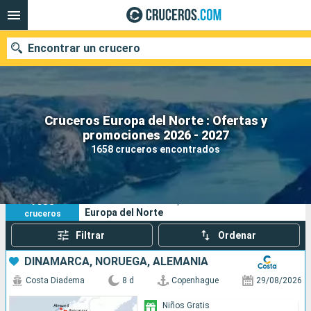
Encontrar un crucero
Cruceros Europa del Norte : Ofertas y
Nuestros destinos
promociones 2026 - 2027
1658 cruceros encontrados
Fecha de salida
Puertos
Compañías
1658
Sus criterios de búsqueda:
Europa del Norte
cruceros
Buscar
Filtrar
Ordenar
DINAMARCA, NORUEGA, ALEMANIA
Costa Diadema
8 d
Copenhague
29/08/2026
Niños Gratis