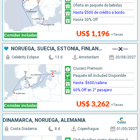
Oferta en paquete de bebidas
Hasta $500 de crédito a bordo
Hasta 30% Off
US$ 1,196
+Tasas
Comidas incluidas
NORUEGA, SUECIA, ESTONIA, FINLANDIA, DINAMARCA, PAISES BAJOS
Celebrity Eclipse
13 d
Amsterdam
20/08/2027
Crucero Premium
Paquete All Included Disponible
Hasta -$600/cabina
60% Off en 2° pasajero
US$ 3,262
+Tasas
Comidas incluidas
DINAMARCA, NORUEGA, ALEMANIA
Costa Diadema
8 d
Copenhague
01/05/2027
Club de niños gratis desde los 3