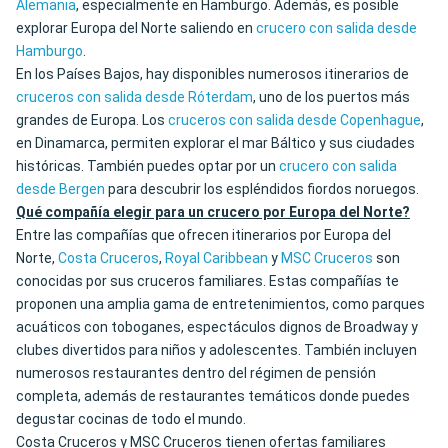
Alemania
, especialmente en Hamburgo. Además, es posible
explorar Europa del Norte saliendo en
crucero con salida desde
Hamburgo
.
En los Países Bajos, hay disponibles numerosos itinerarios de
cruceros con salida desde Róterdam
, uno de los puertos más
grandes de Europa. Los
cruceros con salida desde Copenhague
,
en Dinamarca, permiten explorar el mar Báltico y sus ciudades
históricas. También puedes optar por un
crucero con salida
desde Bergen
para descubrir los espléndidos fiordos noruegos.
Qué compañía elegir para un crucero por Europa del Norte?
Entre las compañías que ofrecen itinerarios por Europa del
Norte,
Costa Cruceros
,
Royal Caribbean
y
MSC Cruceros
son
conocidas por sus cruceros familiares. Estas compañías te
proponen una amplia gama de entretenimientos, como parques
acuáticos con toboganes, espectáculos dignos de Broadway y
clubes divertidos para niños y adolescentes. También incluyen
numerosos restaurantes dentro del régimen de pensión
completa, además de restaurantes temáticos donde puedes
degustar cocinas de todo el mundo.
Costa Cruceros y MSC Cruceros tienen ofertas familiares