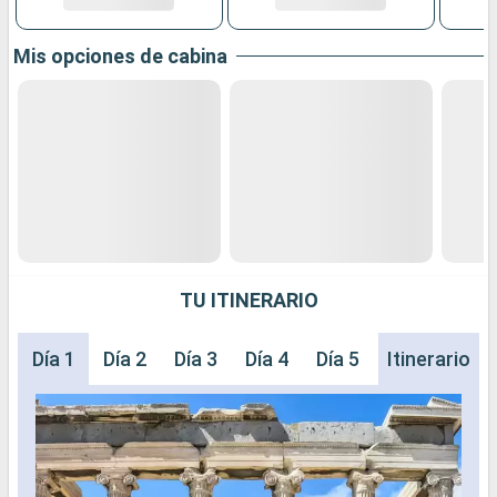
Mis opciones de cabina
TU ITINERARIO
Día 1
Día 2
Día 3
Día 4
Día 5
Día 6
Itinerario
Día 