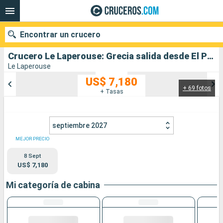
Encontrar un crucero
Crucero Le Laperouse: Grecia salida desde El Pireo Atenas
Le Laperouse
US$ 7,180
+ 69 fotos
Nuestros destinos
+ Tasas
Fecha de salida
septiembre 2027
Puertos
Compañías
MEJOR PRECIO
8 Sept
Buscar
US$ 7,180
Mi categoría de cabina