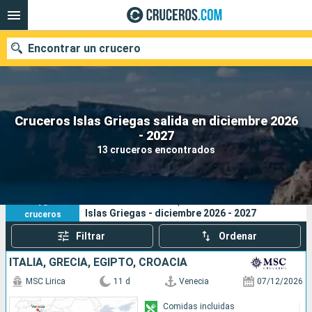
Encontrar un crucero
Cruceros Islas Griegas salida en diciembre 2026
Nuestros destinos
- 2027
13 cruceros encontrados
Fecha de salida
Puertos
Compañías
13
Sus criterios de búsqueda:
Islas Griegas - diciembre 2026 - 2027
cruceros
Buscar
Filtrar
Ordenar
ITALIA, GRECIA, EGIPTO, CROACIA
MSC Lirica
11 d
Venecia
07/12/2026
Comidas incluidas