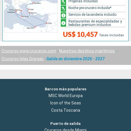
Propinas incluidas
Noche pre-crucero incluida*
Servicio de lavanderia incluido
Restaurantes de especialidades y
bebidas premium incluidos
US$ 10,457
Tasas incluidas
Cruceros www.cruceros.com
Nuestros destinos marítimos
Cruceros Islas Griegas
Salida en diciembre 2026 - 2027
Barcos más populares
MSC World Europa
Icon of the Seas
Costa Toscana
Puerto de salida
Cruceros desde Miami