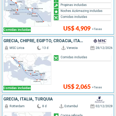
Propinas incluidas
Noches AzAmazing incluidas
Comidas incluidas
US$ 4,909
+Tasas
Comidas incluidas
GRECIA, CHIPRE, EGIPTO, CROACIA, ITALIA
MSC Lirica
13 d
Venecia
28/12/2026
Comidas incluidas
US$ 2,065
+Tasas
Comidas incluidas
GRECIA, ITALIA, TURQUÍA
Rotterdam
8 d
Estambul
02/12/2028
Cocina refinada