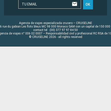
TU EMAIL
OK
Agencia de viajes especializada crucero – CRUISELINE
6 rue du gabian Les flots bleus MC 98 000 Monaco SAM con un capital de 150 000
contact tel : (00) 377 97 97 84 50
gencia de viajes n° 006 02 0007 – Responsabilidad civil y profesional RC RSA de
© CRUISELINE 2026 - all rights reserved