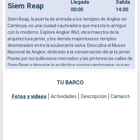
Llegada
Salida
Siem Reap
00:00
14:00
Siem Reap, la puerta de entrada a los templos de Angkor en
S
Camboya, es una ciudad cautivadora que mezcla lo antiguo
C
con lo moderno. Explore Angkor Wat, obra maestra de la
c
arquitectura jemer, y los demás majestuosos templos
a
diseminados entre la exuberante selva. Descubra el Museo
d
Nacional de Angkor, dedicado a la conservación del arte jemer.
N
Pasee por los bulliciosos mercados y las pintorescas calles de
P
Siem Reap y deguste la auténtica cocina camboyana, rica en
S
sabor e historia. Las excursiones al lago Tonle Sap ofrecen
s
una visión de la vida acuática local.
u
TU BARCO
Fotos y videos
Actividades
Descripción
Camarotes
A
m
A
b
t
P