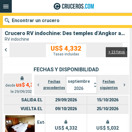
Encontrar un crucero
Crucero RV indochine: Des temples d'Angkor au delta du Mékong salida desde Siem Reap
RV indochine
US$ 4,332
+ 23 fotos
Nuestros destinos
Tasas incluidas
Fecha de salida
FECHAS Y DISPONIBILIDAD
Puertos
Compañías
septiembre
Fechas
Fechas
us$ 4,332
desde
precedentes
siguientes
2026
le 29/09/2026
Buscar
SALIDA EL
29/09/2026
15/10/2026
VUELTA EL
09/10/2026
25/10/2026
Exterior
US$ 4,332
US$ 5,032