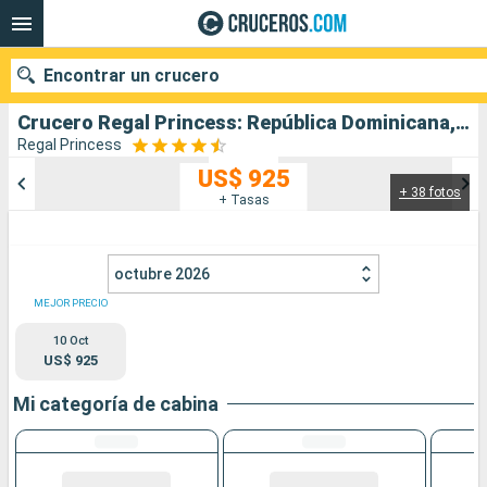
Encontrar un crucero
Crucero Regal Princess: República Dominicana, Bahamas, Estados Unidos salida desde Fort Lauderdale
Regal Princess
US$ 925
+ 38 fotos
Nuestros destinos
+ Tasas
Fecha de salida
octubre 2026
Puertos
Compañías
MEJOR PRECIO
10 Oct
Buscar
US$ 925
Mi categoría de cabina