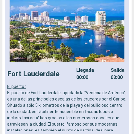
Llegada
Salida
Fort Lauderdale
00:00
03:00
El puerto :
P
El puerto de Fort Lauderdale, apodado la "Venecia de América",
l
es una de las principales escalas de los cruceros por el Caribe.
b
Situado a sólo 5 kilómetros de la playa y del bullicioso centro
a
de la ciudad, es fácilmente accesible en taxi, autobús o
a
incluso taxi acuático gracias a los numerosos canales que
p
atraviesan la ciudad. El puerto, famoso por sus modernas
L
instalaciones, es también el punto de partida ideal para
p