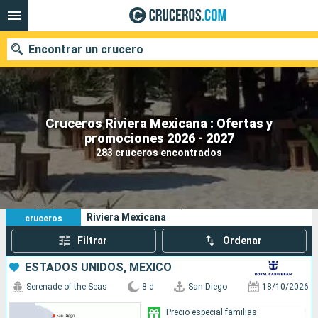
Encontrar un crucero
Cruceros Riviera Mexicana : Ofertas y
Nuestros destinos
promociones 2026 - 2027
283 cruceros encontrados
Fecha de salida
Puertos
Compañías
283
Sus criterios de búsqueda:
Riviera Mexicana
cruceros
Buscar
Filtrar
Ordenar
ESTADOS UNIDOS, MÉXICO
Serenade of the Seas
8 d
San Diego
18/10/2026
Precio especial familias