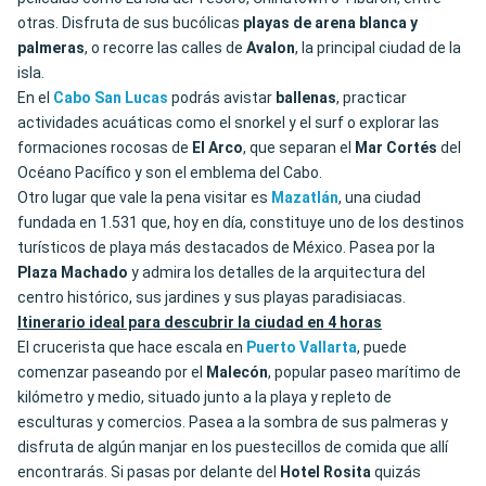
otras. Disfruta de sus bucólicas
playas de arena blanca y
palmeras
, o recorre las calles de
Avalon
, la principal ciudad de la
isla.
En el
Cabo San Lucas
podrás avistar
ballenas
, practicar
actividades acuáticas como el snorkel y el surf o explorar las
formaciones rocosas de
El
Arco
, que separan el
Mar Cortés
del
Océano Pacífico y son el emblema del Cabo.
Otro lugar que vale la pena visitar es
Mazatlán
, una ciudad
fundada en 1.531 que, hoy en día, constituye uno de los destinos
turísticos de playa más destacados de México. Pasea por la
Plaza
Machado
y admira los detalles de la arquitectura del
centro histórico, sus jardines y sus playas paradisiacas.
Itinerario ideal para descubrir la ciudad en 4 horas
El crucerista que hace escala en
Puerto Vallarta
, puede
comenzar paseando por el
Malecón
, popular paseo marítimo de
kilómetro y medio, situado junto a la playa y repleto de
esculturas y comercios. Pasea a la sombra de sus palmeras y
disfruta de algún manjar en los puestecillos de comida que allí
encontrarás. Si pasas por delante del
Hotel
Rosita
quizás