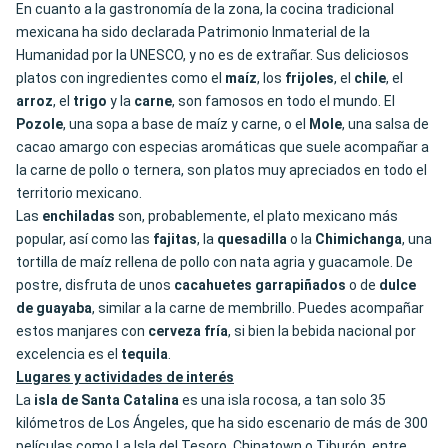
En cuanto a la gastronomía de la zona, la cocina tradicional
mexicana ha sido declarada Patrimonio Inmaterial de la
Humanidad por la UNESCO, y no es de extrañar. Sus deliciosos
platos con ingredientes como el
maíz
, los
frijoles
, el
chile
, el
arroz
, el
trigo
y la
carne
, son famosos en todo el mundo. El
Pozole
, una sopa a base de maíz y carne, o el
Mole
, una salsa de
cacao amargo con especias aromáticas que suele acompañar a
la carne de pollo o ternera, son platos muy apreciados en todo el
territorio mexicano.
Las
enchiladas
son, probablemente, el plato mexicano más
popular, así como las
fajitas
, la
quesadilla
o la
Chimichanga
, una
tortilla de maíz rellena de pollo con nata agria y guacamole. De
postre, disfruta de unos
cacahuetes garrapiñados
o de
dulce
de guayaba
, similar a la carne de membrillo. Puedes acompañar
estos manjares con
cerveza fría
, si bien la bebida nacional por
excelencia es el
tequila
.
Lugares y actividades de interés
La
isla de Santa Catalina
es una isla rocosa, a tan solo 35
kilómetros de Los Ángeles, que ha sido escenario de más de 300
películas como La Isla del Tesoro, Chinatown o Tiburón, entre